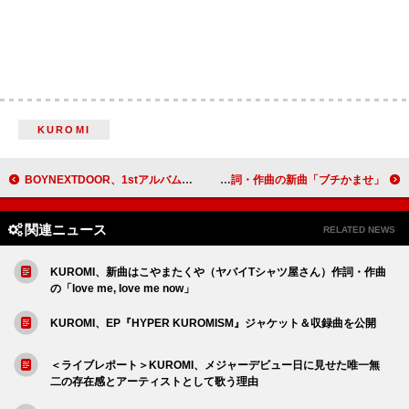
KUROMI
BOYNEXTDOOR、1stアルバム『HOME』トレーラー映像で本格的な演技に挑戦
ToshlがボカロPと初コラボ、さたぱんP作詞・作曲の新曲「ブチかませ」
関連ニュース
RELATED NEWS
KUROMI、新曲はこやまたくや（ヤバイTシャツ屋さん）作詞・作曲
の「love me, love me now」
KUROMI、EP『HYPER KUROMISM』ジャケット＆収録曲を公開
＜ライブレポート＞KUROMI、メジャーデビュー日に見せた唯一無
二の存在感とアーティストとして歌う理由