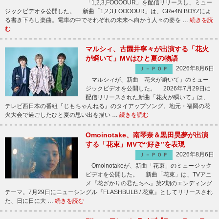
「1,2,3,FOOOOUR」を配信リリースし、ミュー
ジックビデオを公開した。 新曲「1,2,3,FOOOOUR」は、GRe4N BOYZによ
る書き下ろし楽曲。電車の中でそれぞれの未来へ向かう人々の姿を …
続きを読
む
マルシィ、古園井寧々が出演する「花火
が瞬いて」MVはひと夏の物語
2026年8月6日
Ｊ－ＰＯＰ
マルシィが、新曲「花火が瞬いて」のミュー
ジックビデオを公開した。 2026年7月29日に
配信リリースされた新曲「花火が瞬いて」は、
テレビ西日本の番組『じもちゃんねる』のタイアップソング。地元・福岡の花
火大会で過ごしたひと夏の思い出を描い …
続きを読む
Omoinotake、南琴奈＆黒田昊夢が出演
する「花束」MVで“好き”を表現
2026年8月6日
Ｊ－ＰＯＰ
Omoinotakeが、新曲「花束」のミュージック
ビデオを公開した。 新曲「花束」は、TVアニ
メ『花ざかりの君たちへ』第2期のエンディング
テーマ。7月29日にニューシングル『FLASHBULB / 花束』としてリリースされ
た、日に日に大 …
続きを読む