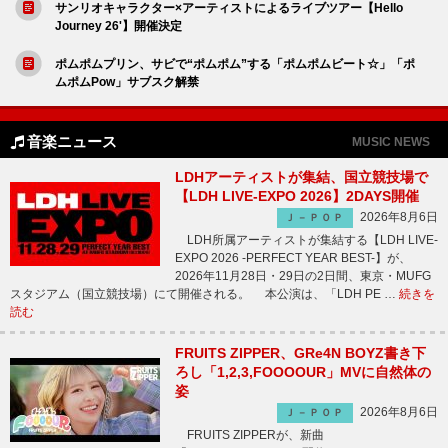
サンリオキャラクター×アーティストによるライブツアー【Hello
Journey 26'】開催決定
ポムポムプリン、サビで“ポムポム”する「ポムポムビート☆」「ポ
ムポムPow」サブスク解禁
音楽ニュース
MUSIC NEWS
LDHアーティストが集結、国立競技場で
【LDH LIVE-EXPO 2026】2DAYS開催
2026年8月6日
Ｊ－ＰＯＰ
LDH所属アーティストが集結する【LDH LIVE-
EXPO 2026 -PERFECT YEAR BEST-】が、
2026年11月28日・29日の2日間、東京・MUFG
スタジアム（国立競技場）にて開催される。 本公演は、「LDH PE …
続きを
読む
FRUITS ZIPPER、GRe4N BOYZ書き下
ろし「1,2,3,FOOOOUR」MVに自然体の
姿
2026年8月6日
Ｊ－ＰＯＰ
FRUITS ZIPPERが、新曲