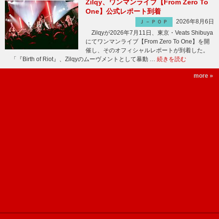
Zilqy、ワンマンライブ【From Zero To
One】公式レポート到着
2026年8月6日
Ｊ－ＰＯＰ
Zilqyが2026年7月11日、東京・Veats Shibuya
にてワンマンライブ【From Zero To One】を開
催し、そのオフィシャルレポートが到着した。
「『Birth of Riot』、Zilqyのムーヴメントとして暴動 …
続きを読む
more »