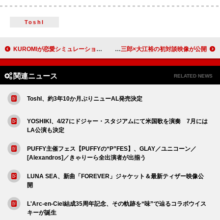
Toshl
KUROMIが恋愛シミュレーションゲームをプレイ、こやまたくや（ヤバイTシャツ屋さん）提供曲MVで
北島三郎×大江裕の初対談映像が公開
関連ニュース
RELATED NEWS
Toshl、約3年10か月ぶりニューAL発売決定
YOSHIKI、4/27にドジャー・スタジアムにて米国歌を演奏 7月には
LA公演も決定
PUFFY主催フェス【PUFFYの“P”FES】、GLAY／ユニコーン／
[Alexandros]／きゃりーら全出演者が出揃う
LUNA SEA、新曲「FOREVER」ジャケット＆最新ティザー映像公
開
L'Arc-en-Ciel結成35周年記念、その軌跡を“味”で辿るコラボウイス
キーが誕生