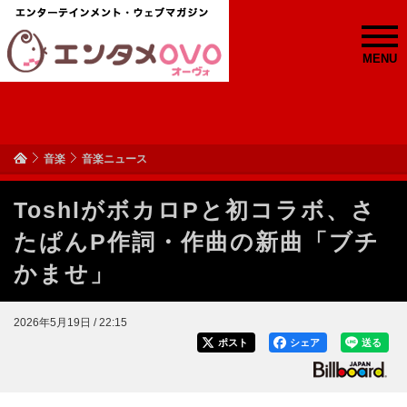
MENU
音楽
音楽ニュース
ToshlがボカロPと初コラボ、さ
たぱんP作詞・作曲の新曲「ブチ
かませ」
2026年5月19日 / 22:15
ポスト
シェア
送る