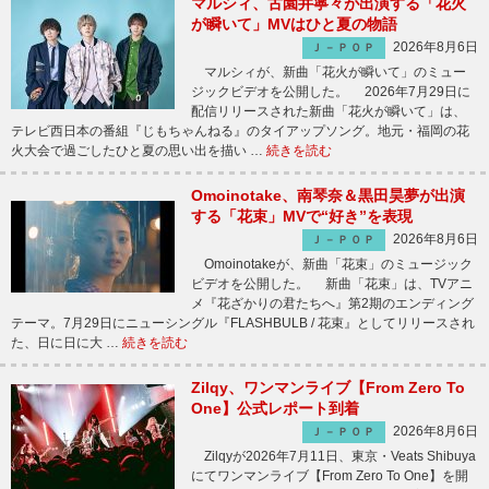
マルシィ、古園井寧々が出演する「花火
が瞬いて」MVはひと夏の物語
2026年8月6日
Ｊ－ＰＯＰ
マルシィが、新曲「花火が瞬いて」のミュー
ジックビデオを公開した。 2026年7月29日に
配信リリースされた新曲「花火が瞬いて」は、
テレビ西日本の番組『じもちゃんねる』のタイアップソング。地元・福岡の花
火大会で過ごしたひと夏の思い出を描い …
続きを読む
Omoinotake、南琴奈＆黒田昊夢が出演
する「花束」MVで“好き”を表現
2026年8月6日
Ｊ－ＰＯＰ
Omoinotakeが、新曲「花束」のミュージック
ビデオを公開した。 新曲「花束」は、TVアニ
メ『花ざかりの君たちへ』第2期のエンディング
テーマ。7月29日にニューシングル『FLASHBULB / 花束』としてリリースされ
た、日に日に大 …
続きを読む
Zilqy、ワンマンライブ【From Zero To
One】公式レポート到着
2026年8月6日
Ｊ－ＰＯＰ
Zilqyが2026年7月11日、東京・Veats Shibuya
にてワンマンライブ【From Zero To One】を開