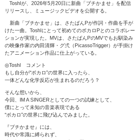
Toshlが、2026年5月20日に新曲「ブチかませ」を配信
リリースし、ミュージックビデオを公開する。
新曲「ブチかませ」は、さたぱんPが作詞・作曲を手が
けた一曲。Toshlにとって初めてのボカロPとのコラボレー
ションが実現した。MVは、さたぱんPのMVでもお馴染み
の映像作家の内田清輝・グ弍（PicassoTrigger）が手掛け
たアニメーション作品に仕上がっている。
◎Toshl コメント
もし自分が“ボカロ”の世界に入ったら、
一体どんな化学反応が生まれるのだろう？
そんな想いから、
今回、IM A SINGERとしての一つの試練として、
僕にとって未知の音楽表現である
“ボカロ”の世界に飛び込んでみました。
『ブチかませ』には、
時代や常識に縛られず、