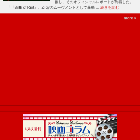
催し、そのオフィシャルレポートが到着した。
「『Birth of Riot』、Zilqyのムーヴメントとして暴動 …
続きを読む
more »