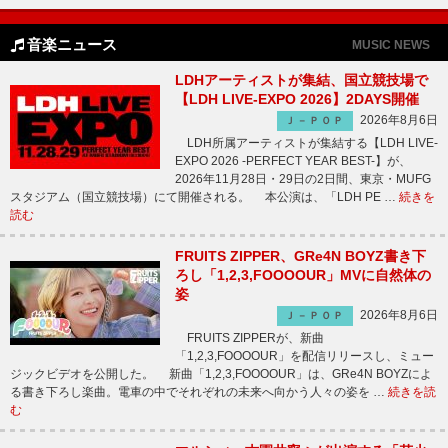
音楽ニュース
MUSIC NEWS
LDHアーティストが集結、国立競技場で
【LDH LIVE-EXPO 2026】2DAYS開催
2026年8月6日
Ｊ－ＰＯＰ
LDH所属アーティストが集結する【LDH LIVE-
EXPO 2026 -PERFECT YEAR BEST-】が、
2026年11月28日・29日の2日間、東京・MUFG
スタジアム（国立競技場）にて開催される。 本公演は、「LDH PE …
続きを
読む
FRUITS ZIPPER、GRe4N BOYZ書き下
ろし「1,2,3,FOOOOUR」MVに自然体の
姿
2026年8月6日
Ｊ－ＰＯＰ
FRUITS ZIPPERが、新曲
「1,2,3,FOOOOUR」を配信リリースし、ミュー
ジックビデオを公開した。 新曲「1,2,3,FOOOOUR」は、GRe4N BOYZによ
る書き下ろし楽曲。電車の中でそれぞれの未来へ向かう人々の姿を …
続きを読
む