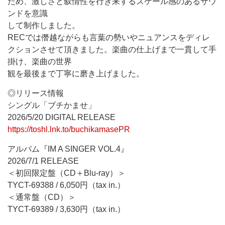
ため、激しさと叙情性を行き来するスケール感のあるサウ
ンドを意識
して制作しました。
RECでは僭越ながらも言葉の勢いやニュアンスをディレ
クションさせて頂きました。楽曲の仕上げまで一貫して手
掛け、楽曲の世界
観を最後まで丁寧に磨き上げました。
◎リリース情報
シングル「ブチかませ」
2026/5/20 DIGITAL RELEASE
https://toshl.lnk.to/buchikamasePR
アルバム『IM A SINGER VOL.4』
2026/7/1 RELEASE
＜初回限定盤（CD＋Blu-ray）＞
TYCT-69388 / 6,050円（tax in.）
＜通常盤（CD）＞
TYCT-69389 / 3,630円（tax in.）