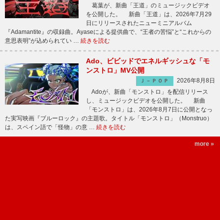
葛葉が、新曲「王道」のミュージックビデオ
を公開した。 新曲「王道」は、2026年7月29
日にリリースされたニューミニアルバム
『Adamantite』の収録曲。Ayaseによる提供曲で、“王者の苦悩”と“これからの
意思表明”が込められてい …
続きを読む
Ado、ビビッドでエネルギッシュな「モ
ンストロ」MV公開
2026年8月8日
Ｊ－ＰＯＰ
Adoが、新曲「モンストロ」を配信リリース
し、ミュージックビデオを公開した。 新曲
「モンストロ」は、2026年8月7日に公開となっ
た実写映画『ブルーロック』の主題歌。タイトル「モンストロ」（Monstruo）
は、スペイン語で「怪物」の意 …
続きを読む
more »