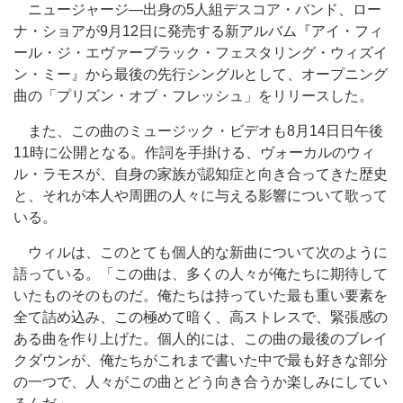
ニュージャージ―出身の5人組デスコア・バンド、ロー
ナ・ショアが9月12日に発売する新アルバム『アイ・フィ
ール・ジ・エヴァーブラック・フェスタリング・ウィズイ
ン・ミー』から最後の先行シングルとして、オープニング
曲の「プリズン・オブ・フレッシュ」をリリースした。
また、この曲のミュージック・ビデオも8月14日日午後
11時に公開となる。作詞を手掛ける、ヴォーカルのウィ
ル・ラモスが、自身の家族が認知症と向き合ってきた歴史
と、それが本人や周囲の人々に与える影響について歌って
いる。
ウィルは、このとても個人的な新曲について次のように
語っている。「この曲は、多くの人々が俺たちに期待して
いたものそのものだ。俺たちは持っていた最も重い要素を
全て詰め込み、この極めて暗く、高ストレスで、緊張感の
ある曲を作り上げた。個人的には、この曲の最後のブレイ
クダウンが、俺たちがこれまで書いた中で最も好きな部分
の一つで、人々がこの曲とどう向き合うか楽しみにしてい