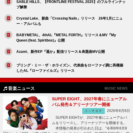
SABLE HILLS、【FRONTLINE FESTIVAL 2025】のフルラインナッ
プ解禁
Crystal Lake、新曲「Crossing Nails」リリース 26年1月にニュ
ー・アルバムも
BABYMETAL、4thAL『METAL FORTH』リリース＆MV『My
Queen (feat. Spiritbox)』公開
Azami、新作EP『遥か』配信リリース＆表題曲MV公開
ブリング・ミー・ザ・ホライズン、代表曲をローファイ調に再構築
したAL『ローファイルズ』リリース
音楽ニュース
MUSIC NEWS
SUPER EIGHT、2027年春にニューアル
バム発売＆アリーナツアー開催
2026年8月8日
Ｊ－ＰＯＰ
SUPER EIGHTが、2027年春にニューアルバ
ムをリリースし、アリーナツアーを開催する。
本情報の発表が行われた日は、“令和8年8月8