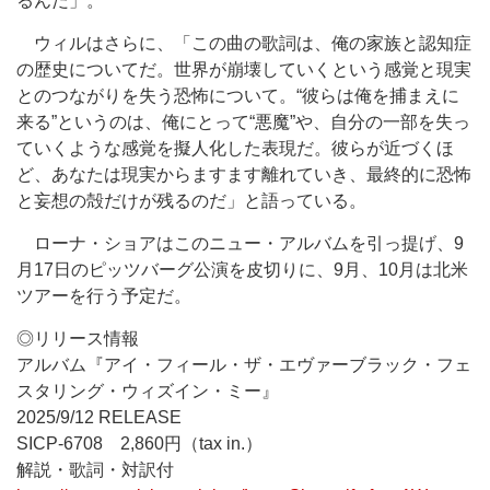
るんだ」。
ウィルはさらに、「この曲の歌詞は、俺の家族と認知症
の歴史についてだ。世界が崩壊していくという感覚と現実
とのつながりを失う恐怖について。“彼らは俺を捕まえに
来る”というのは、俺にとって“悪魔”や、自分の一部を失っ
ていくような感覚を擬人化した表現だ。彼らが近づくほ
ど、あなたは現実からますます離れていき、最終的に恐怖
と妄想の殻だけが残るのだ」と語っている。
ローナ・ショアはこのニュー・アルバムを引っ提げ、9
月17日のピッツバーグ公演を皮切りに、9月、10月は北米
ツアーを行う予定だ。
◎リリース情報
アルバム『アイ・フィール・ザ・エヴァーブラック・フェ
スタリング・ウィズイン・ミー』
2025/9/12 RELEASE
SICP-6708 2,860円（tax in.）
解説・歌詞・対訳付