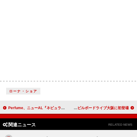
ローナ・ショア
Perfume、ニューAL『ネビュラロマンス 後篇』CDリリースに先駆けて8/18全曲デジタル配信決定
中村佳穂、カルテット編成でビルボードライブ大阪に初登場
関連ニュース
RELATED NEWS