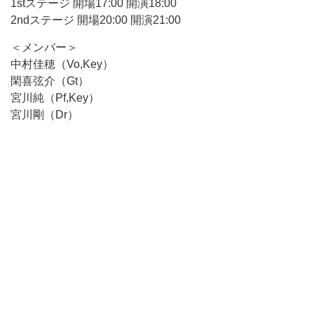
1stステージ 開場17:00 開演18:00
2ndステージ 開場20:00 開演21:00
＜メンバー＞
中村佳穂（Vo,Key）
閑喜弦介（Gt）
宮川純（Pf,Key）
宮川剛（Dr）