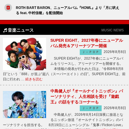
ROTH BART BARON、ニューアルバム『HOWL』より「月に吠え
る feat. 中村佳穂」を配信開始
音楽ニュース
MUSIC NEWS
SUPER EIGHT、2027年春にニューアル
バム発売＆アリーナツアー開催
2026年8月8日
Ｊ－ＰＯＰ
SUPER EIGHTが、2027年春にニューアルバ
ムをリリースし、アリーナツアーを開催する。
本情報の発表が行われた日は、“令和8年8月8
日”という「888」が並ぶ“超八（スーパーエイト）の日”。SUPER EIGHTは、前
日に行われ …
続きを読む
中島健人が『オールナイトニッポン』パ
ーソナリティ、人生相談を受け『遊戯
王』の話をするコーナーも
2026年8月8日
Ｊ－ＰＯＰ
中島健人が、2026年8月14日深夜に放送とな
るニッポン放送『オールナイトニッポン』のパ
ーソナリティを担当する。 8月19日にニューシングル『鬼事 / Fiction Love』