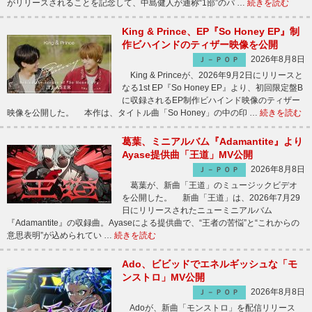
がリリースされることを記念して、中島健人が通称“1部”のパ …
続きを読む
King & Prince、EP『So Honey EP』制
作ビハインドのティザー映像を公開
2026年8月8日
Ｊ－ＰＯＰ
King & Princeが、2026年9月2日にリリースと
なる1st EP『So Honey EP』より、初回限定盤B
に収録されるEP制作ビハインド映像のティザー
映像を公開した。 本作は、タイトル曲「So Honey」の中の印 …
続きを読む
葛葉、ミニアルバム『Adamantite』より
Ayase提供曲「王道」MV公開
2026年8月8日
Ｊ－ＰＯＰ
葛葉が、新曲「王道」のミュージックビデオ
を公開した。 新曲「王道」は、2026年7月29
日にリリースされたニューミニアルバム
『Adamantite』の収録曲。Ayaseによる提供曲で、“王者の苦悩”と“これからの
意思表明”が込められてい …
続きを読む
Ado、ビビッドでエネルギッシュな「モ
ンストロ」MV公開
2026年8月8日
Ｊ－ＰＯＰ
Adoが、新曲「モンストロ」を配信リリース