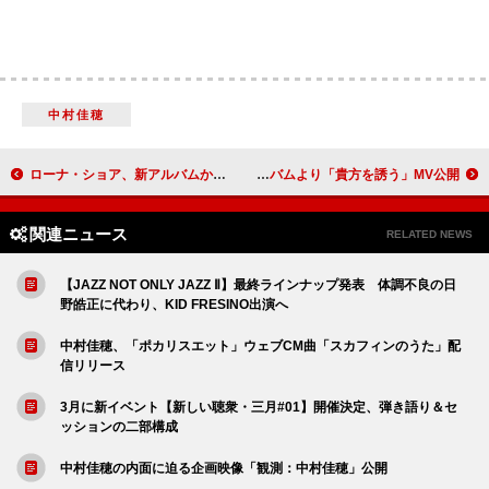
中村佳穂
ローナ・ショア、新アルバムから新曲「プリズン・オブ・フレッシュ」を先行リリース
ぶっ恋呂百花、1stアルバムより「貴方を誘う」MV公開
関連ニュース
RELATED NEWS
【JAZZ NOT ONLY JAZZ Ⅱ】最終ラインナップ発表 体調不良の日
野皓正に代わり、KID FRESINO出演へ
中村佳穂、「ポカリスエット」ウェブCM曲「スカフィンのうた」配
信リリース
3月に新イベント【新しい聴衆・三月#01】開催決定、弾き語り＆セ
ッションの二部構成
中村佳穂の内面に迫る企画映像「観測：中村佳穂」公開