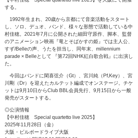
する。
1992年生まれ、20歳から京都にて音楽活動をスタート
し、ソロ、デュオ、バンド、様々な形態で活動している中
村佳穂。2021年7月に公開された細田守原作、脚本、監督
のアニメーション映画『竜とそばかすの姫』では主人公、
すず/Belleの声、うたを担当し、同年末、millennium
parade × Belleとして 『第72回NHK紅白歌合戦』に出演し
た。
今回はバンドに閑喜弦介（Gt）、宮川純（Pf,Key）、宮
川剛（Dr）を迎えたカルテット編成でオンステージ。チケ
ットは9月10日からClub BBL会員先行、9月15日から一般
発売がスタートする。
◎公演情報
【中村佳穂 Special quartetto live 2025】
2025年11月28日（金）
大阪・ビルボードライブ大阪