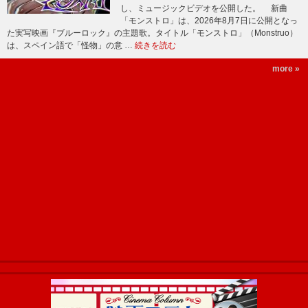
し、ミュージックビデオを公開した。 新曲
「モンストロ」は、2026年8月7日に公開となっ
た実写映画『ブルーロック』の主題歌。タイトル「モンストロ」（Monstruo）
は、スペイン語で「怪物」の意 …
続きを読む
more »