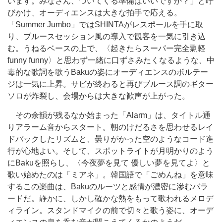
います。みなさん、ついてくる準備はいいですか？」と呼
びかけ、オーディエンスは大きな拍手で応える。
「Summer Jumbo」ではSHINTAがレスポールを手に取
り、ブルースセッション風の導入で観客を一気に引き込
む。うねるベースの上で、〈起きたらスーパー完全剽軽
funny funny〉と思わず一緒に口ずさみたくなるような、中
毒的な歌詞を歌うBakuの姿にオーディエンスのボルテー
ジは一気に上昇。サビが終わると再びブルース調のギター
ソロが炸裂し、会場からは大きな歓声が上がった。
その余韻が残るなか始まった「Alarm」は、タイトル通
りアラーム音からスタート。朝のけだるさを思わせるレイ
ドバックしたリズムと、曇りがかった空のようなコード進
行が心地よい。そして、スポットライトが月明かりのよう
にBakuを照らし、〈今夜夢を見て 優しい夢を見てよ〉と
歌い始めたのは「ミアネ」。韓国語で「ごめんね」を意味
するこの楽曲は、Bakuのルーツと感情が濃密に滲むバラ
ードだ。静かに、しかし確かな熱をもって歌われるメロデ
ィライン。スタンドマイクの前で切々と歌う姿に、オーデ