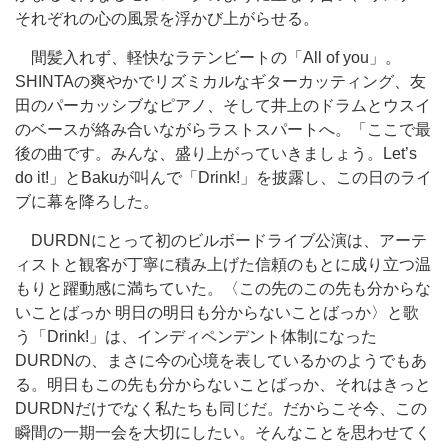
それぞれの心の風景を浮かび上がらせる。
間髪入れず、軽快なラテンビートの「All of you」。
SHINTAの爽やかでリズミカルなギターカッティング、友
田のパーカッシブなピアノ、そして井上のドラムとウスイ
のベースが絡み合いながらラストスパートへ。「ここで最
後の曲です。みんな、盛り上がっていきましょう。Let’s
do it!」とBakuが叫んで「Drink!」を披露し、この日のライ
ブに幕を降ろした。
DURDNにとって初のビルボードライブ公演は、アーテ
ィストと観客が丁寧に積み上げた信頼のもとに成り立つ温
もりと躍動感に満ちていた。〈この先のこの先も分からな
いことばっか 明日の明日も分からないことばっか〉と歌
う「Drink!」は、インディペンデント体制になった
DURDNの、まさに今の心境を表しているかのようでもあ
る。明日もこの先も分からないことばっか、それはきっと
DURDNだけでなく私たちも同じだ。だからこそ今、この
瞬間の一期一会を大切にしたい。そんなことを思わせてく