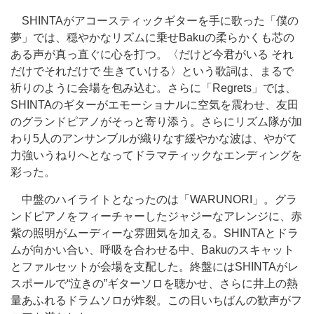
SHINTAがアコースティックギターを手に歌った「僕の
夢」では、穏やかなリズムに乗せBakuの柔らかくも芯の
ある声が真っ直ぐに心を打つ。〈だけど今君がいる それ
だけでそれだけで 生きていける〉という歌詞は、まるで
祈りのように会場を包み込む。さらに「Regrets」では、
SHINTAのギターがエモーショナルに空気を震わせ、友田
のグランドピアノがそっと寄り添う。さらにリズム隊が加
わり5人のアンサンブルが織りなす緩やかな波は、やがて
力強いうねりへとなってドラマティックなエンディングを
彩った。
中盤のハイライトとなったのは「WARUNORI」。グラ
ンドピアノをフィーチャーしたジャジーなアレンジに、赤
紫の照明がムーディーな雰囲気を加える。SHINTAとドラ
ムが向かい合い、呼吸を合わせる中、Bakuのスキャット
とファルセットが会場を支配した。終盤にはSHINTAがレ
スポールで“泣きの”ギターソロを聴かせ、さらに井上の熱
量あふれるドラムソロが炸裂。この日いちばんの歓声がフ