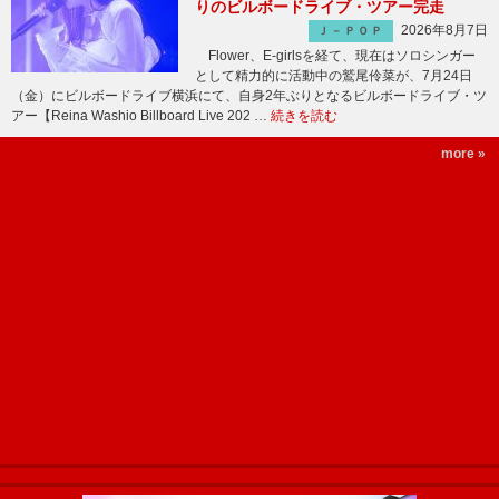
りのビルボードライブ・ツアー完走
2026年8月7日
Ｊ－ＰＯＰ
Flower、E-girlsを経て、現在はソロシンガー
として精力的に活動中の鷲尾伶菜が、7月24日
（金）にビルボードライブ横浜にて、自身2年ぶりとなるビルボードライブ・ツ
アー【Reina Washio Billboard Live 202 …
続きを読む
more »