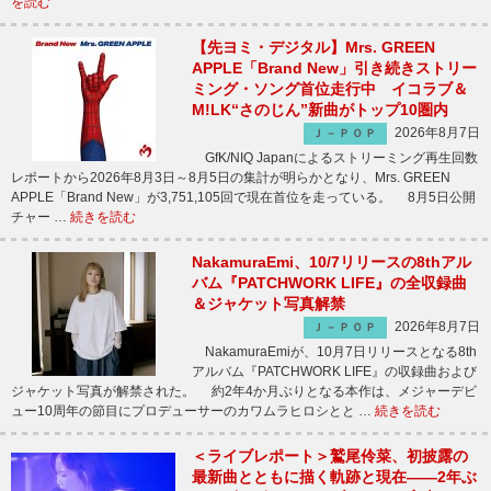
を読む
【先ヨミ・デジタル】Mrs. GREEN
APPLE「Brand New」引き続きストリー
ミング・ソング首位走行中 イコラブ＆
M!LK“さのじん”新曲がトップ10圏内
2026年8月7日
Ｊ－ＰＯＰ
GfK/NIQ Japanによるストリーミング再生回数
レポートから2026年8月3日～8月5日の集計が明らかとなり、Mrs. GREEN
APPLE「Brand New」が3,751,105回で現在首位を走っている。 8月5日公開
チャー …
続きを読む
NakamuraEmi、10/7リリースの8thアル
バム『PATCHWORK LIFE』の全収録曲
＆ジャケット写真解禁
2026年8月7日
Ｊ－ＰＯＰ
NakamuraEmiが、10月7日リリースとなる8th
アルバム『PATCHWORK LIFE』の収録曲および
ジャケット写真が解禁された。 約2年4か月ぶりとなる本作は、メジャーデビ
ュー10周年の節目にプロデューサーのカワムラヒロシとと …
続きを読む
＜ライブレポート＞鷲尾伶菜、初披露の
最新曲とともに描く軌跡と現在――2年ぶ