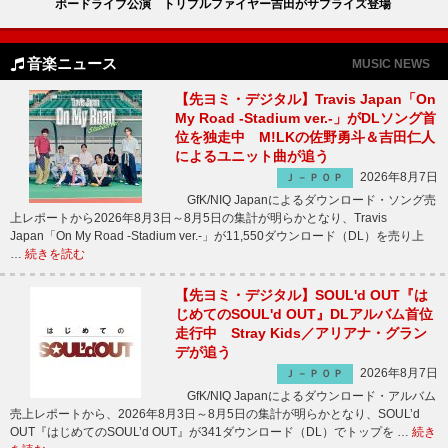
ボードライブ公演 トリプルファイヤー吉田がサプライズ登場
音楽ニュース
MUSIC NEWS
【先ヨミ・デジタル】Travis Japan「On
My Road -Stadium ver.-」がDLソング首
位を独走中 M!LKの佐野勇斗＆吉田仁人
によるユニット曲が追う
2026年8月7日
Ｊ－ＰＯＰ
GfK/NIQ Japanによるダウンロード・ソング売
上レポートから2026年8月3日～8月5日の集計が明らかとなり、Travis
Japan「On My Road -Stadium ver.-」が11,550ダウンロード（DL）を売り上
…
続きを読む
【先ヨミ・デジタル】SOUL'd OUT『は
じめてのSOUL'd OUT』DLアルバム首位
走行中 Stray Kids／アリアナ・グラン
デが追う
2026年8月7日
Ｊ－ＰＯＰ
GfK/NIQ Japanによるダウンロード・アルバム
売上レポートから、2026年8月3日～8月5日の集計が明らかとなり、SOUL’d
OUT『はじめてのSOUL’d OUT』が341ダウンロード（DL）でトップを …
続き