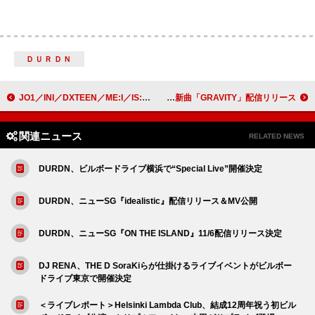
ＤＵＲＤＮ
JO1／INI／DXTEEN／ME:I／IS:SUEの【LAPOSTA 2025】ライブ映像が一挙公開
宮世琉弥、自身が作詞・作曲の新曲「GRAVITY」配信リリース
関連ニュース
RELATED NEWS
DURDN、ビルボードライブ横浜で“Special Live”開催決定
DURDN、ニューSG『idealistic』配信リリース＆MV公開
DURDN、ニューSG『ON THE ISLAND』11/6配信リリース決定
DJ RENA、THE D SoraKiらが仕掛けるライブイベントがビルボー
ドライブ東京で開催決定
＜ライブレポート＞Helsinki Lambda Club、結成12周年祝う初ビル