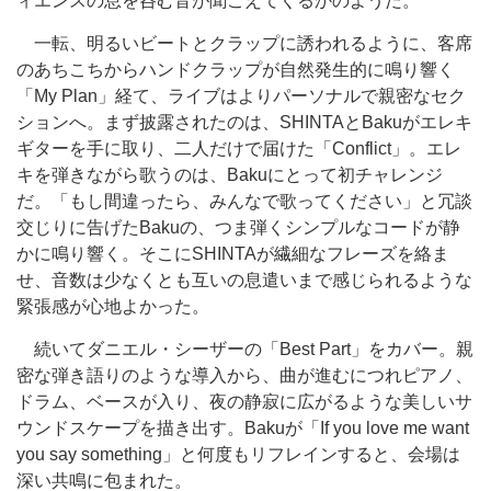
ィエンスの息を呑む音が聞こえてくるかのようだ。
一転、明るいビートとクラップに誘われるように、客席
のあちこちからハンドクラップが自然発生的に鳴り響く
「My Plan」経て、ライブはよりパーソナルで親密なセク
ションへ。まず披露されたのは、SHINTAとBakuがエレキ
ギターを手に取り、二人だけで届けた「Conflict」。エレ
キを弾きながら歌うのは、Bakuにとって初チャレンジ
だ。「もし間違ったら、みんなで歌ってください」と冗談
交じりに告げたBakuの、つま弾くシンプルなコードが静
かに鳴り響く。そこにSHINTAが繊細なフレーズを絡ま
せ、音数は少なくとも互いの息遣いまで感じられるような
緊張感が心地よかった。
続いてダニエル・シーザーの「Best Part」をカバー。親
密な弾き語りのような導入から、曲が進むにつれピアノ、
ドラム、ベースが入り、夜の静寂に広がるような美しいサ
ウンドスケープを描き出す。Bakuが「If you love me want
you say something」と何度もリフレインすると、会場は
深い共鳴に包まれた。