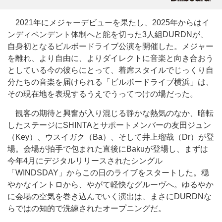
2021年にメジャーデビューを果たし、2025年からはイ
ンディペンデント体制へと舵を切った3人組DURDNが、
自身初となるビルボードライブ公演を開催した。メジャー
を離れ、より自由に、よりダイレクトに音楽と向き合おう
としている今の彼らにとって、着席スタイルでじっくり自
分たちの音楽を届けられる「ビルボードライブ横浜」は、
その現在地を表現するうえでうってつけの場だった。
観客の期待と興奮が入り混じる静かな熱気のなか、暗転
したステージにSHINTAとサポートメンバーの友田ジュン
（Key）、ウスイガク（Ba）、そして井上瑠哉（Dr）が登
場。会場が拍手で包まれた直後にBakuが登場し、まずは
今年4月にデジタルリリースされたシングル
「WINDSDAY」からこの日のライブをスタートした。穏
やかなイントロから、やがて軽快なグルーヴへ。ゆるやか
に会場の空気を巻き込んでいく演出は、まさにDURDNな
らではの知的で洗練されたオープニングだ。