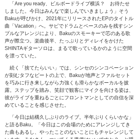
「Are you ready、ビルボードライブ横浜？ お待たせ
しました。今日はみんなで楽しんでいきましょう」そう
Bakuが呼びかけ、2021年にリリースされたEPのタイトル
曲「Vacation」へ。サビでドラムとベースのみを残すシン
プルなアレンジにより、Bakuのスモーキーで芯のある歌
声が際立つ。楽曲後半、たっぷりとディレイをかけた
SHINTAギターソロは、まるで歌っているかのように空間
を漂っていた。
続く「捨てたらいい」では、シンセのシンコペーション
が刻むタフなビートの上で、Bakuが地声とファルセット
を巧みに行き来しながら力強くも滑らかなボーカルを披
露。ステップを踏み、笑顔で観客にマイクを向ける姿は、
彼がライブを重ねるごとにフロントマンとしての自信を深
めていることを感じさせた。
「今日は結構久しぶりのライブ。半年ぶりくらいかな」
と語るBaku。「今日はこの会場のためにアレンジしてき
た曲もあるし、やったことのないことにもチャレンジして