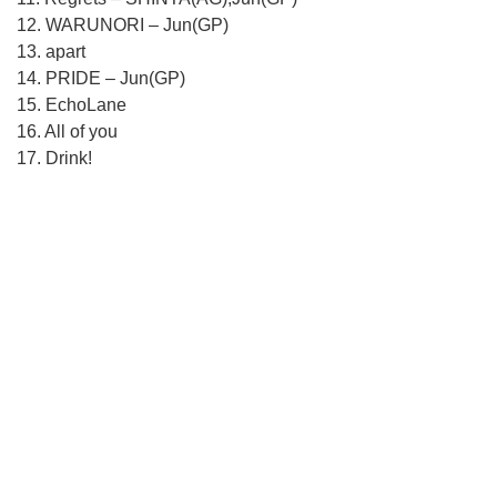
12. WARUNORI – Jun(GP)
13. apart
14. PRIDE – Jun(GP)
15. EchoLane
16. All of you
17. Drink!