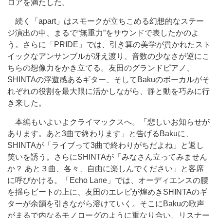
ロアを満たした。
続く「apart」はスモークが立ちこめる幻想的なステー
ジ演出の中、まるで“無重力”をサウンドで表したかのよ
う。さらに「PRIDE」では、引き算の美学が貫かれたスト
イックなアンサンブルが冴え渡り、音数の少なさが逆にこ
ちらの想像力をかき立てる。友田のグランドピアノ、
SHINTAの浮遊感あるギター、そしてBakuのボーカルがそ
れぞれの役割を最大限に活かしながら、静と動を巧みに行
き来した。
本編もいよいよクライマックスへ。「悲しいお知らせが
あります。あと3曲で終わります」と告げるBakuに、
SHINTAが「ライブって3曲で終わりがちだよね」と返し
笑いを誘う。さらにSHINTAが「みなさん立ってみません
か？ あと３曲、各々、自由に楽しんでください」と客席
に呼びかける。「Echo Lane」では、オーディエンスの腰
を揺らビートの上に、友田のエレピが煌めきSHINTAのギ
ターが余韻を引きながら溶けていく。そこにBakuの歌声
がまるで内なるモノローグのように重なり合い、リスナー