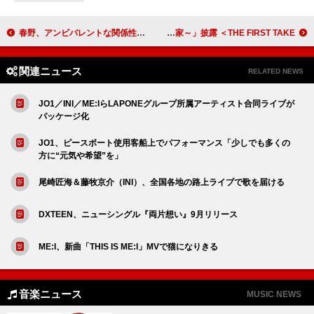
春野、アンビバレントな関係性を描く新曲「Toxic Luv」配信リリース
阿部真央、ギター弾き語りで「ストーカーの唄～3丁目、貴方の家～」披露 ＜THE FIRST TAKE＞
関連ニュース
RELATED NEWS
JO1／INI／ME:IらLAPONEグループ所属アーティスト合同ライブが
パッケージ化
JO1、ピースボート使用客船上でパフォーマンス「少しでも多くの
方に“元気や希望”を」
尾崎匠海＆藤牧京介（INI）、全国各地の路上ライブで歌を届ける
DXTEEN、ニューシングル『両片想い』9月リリース
ME:I、新曲「THIS IS ME:I」MVで猫になりきる
音楽ニュース
MUSIC NEWS