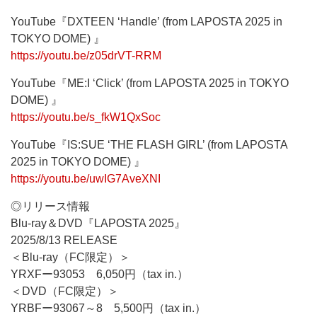
YouTube『DXTEEN ‘Handle’ (from LAPOSTA 2025 in
TOKYO DOME) 』
https://youtu.be/z05drVT-RRM
YouTube『ME:I ‘Click’ (from LAPOSTA 2025 in TOKYO
DOME) 』
https://youtu.be/s_fkW1QxSoc
YouTube『IS:SUE ‘THE FLASH GIRL’ (from LAPOSTA
2025 in TOKYO DOME) 』
https://youtu.be/uwIG7AveXNI
◎リリース情報
Blu-ray＆DVD『LAPOSTA 2025』
2025/8/13 RELEASE
＜Blu-ray（FC限定）＞
YRXFー93053 6,050円（tax in.）
＜DVD（FC限定）＞
YRBFー93067～8 5,500円（tax in.）