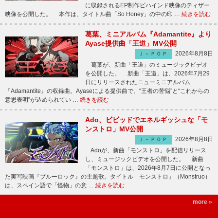
に収録されるEP制作ビハインド映像のティザー
映像を公開した。 本作は、タイトル曲「So Honey」の中の印 …
続きを読む
葛葉、ミニアルバム『Adamantite』より
Ayase提供曲「王道」MV公開
2026年8月8日
Ｊ－ＰＯＰ
葛葉が、新曲「王道」のミュージックビデオ
を公開した。 新曲「王道」は、2026年7月29
日にリリースされたニューミニアルバム
『Adamantite』の収録曲。Ayaseによる提供曲で、“王者の苦悩”と“これからの
意思表明”が込められてい …
続きを読む
Ado、ビビッドでエネルギッシュな「モ
ンストロ」MV公開
2026年8月8日
Ｊ－ＰＯＰ
Adoが、新曲「モンストロ」を配信リリース
し、ミュージックビデオを公開した。 新曲
「モンストロ」は、2026年8月7日に公開となっ
た実写映画『ブルーロック』の主題歌。タイトル「モンストロ」（Monstruo）
は、スペイン語で「怪物」の意 …
続きを読む
more »