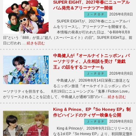
SUPER EIGHT、2027年春にニューアル
バム発売＆アリーナツアー開催
2026年8月8日
Ｊ－ＰＯＰ
SUPER EIGHTが、2027年春にニューアルバ
ムをリリースし、アリーナツアーを開催する。
本情報の発表が行われた日は、“令和8年8月8
日”という「888」が並ぶ“超八（スーパーエイト）の日”。SUPER EIGHTは、前
日に行われ …
続きを読む
中島健人が『オールナイトニッポン』パ
ーソナリティ、人生相談を受け『遊戯
王』の話をするコーナーも
2026年8月8日
Ｊ－ＰＯＰ
中島健人が、2026年8月14日深夜に放送とな
るニッポン放送『オールナイトニッポン』のパ
ーソナリティを担当する。 8月19日にニューシングル『鬼事 / Fiction Love』
がリリースされることを記念して、中島健人が通称“1部”のパ …
続きを読む
King & Prince、EP『So Honey EP』制
作ビハインドのティザー映像を公開
2026年8月8日
Ｊ－ＰＯＰ
King & Princeが、2026年9月2日にリリースと
なる1st EP『So Honey EP』より、初回限定盤B