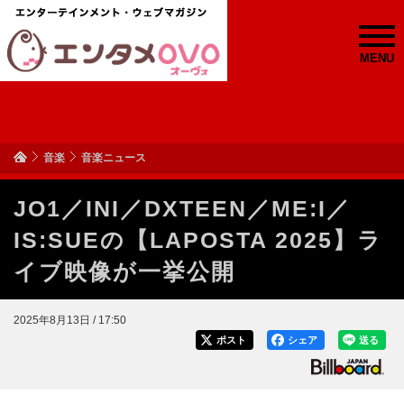
MENU
音楽
音楽ニュース
JO1／INI／DXTEEN／ME:I／
IS:SUEの【LAPOSTA 2025】ラ
イブ映像が一挙公開
2025年8月13日 / 17:50
ポスト
シェア
送る