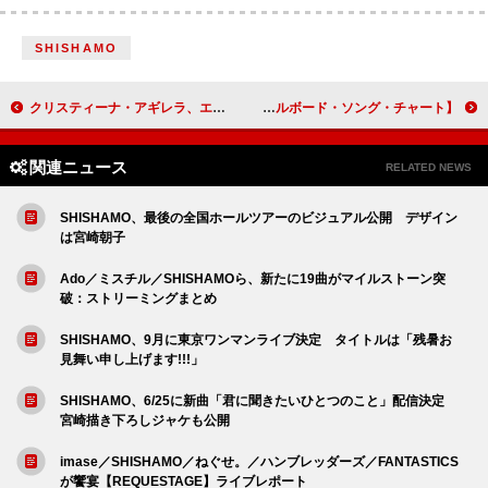
SHISHAMO
クリスティーナ・アギレラ、エッフェル塔前で収録したAL『クリスマス・イン・パリ』配信
【米ビルボード・ソング・チャート】マライア・キャリー「恋人たちのクリスマス」通算20週目の首位、No.1歴代最長記録を達成
関連ニュース
RELATED NEWS
SHISHAMO、最後の全国ホールツアーのビジュアル公開 デザイン
は宮崎朝子
Ado／ミスチル／SHISHAMOら、新たに19曲がマイルストーン突
破：ストリーミングまとめ
SHISHAMO、9月に東京ワンマンライブ決定 タイトルは「残暑お
見舞い申し上げます!!!」
SHISHAMO、6/25に新曲「君に聞きたいひとつのこと」配信決定
宮崎描き下ろしジャケも公開
imase／SHISHAMO／ねぐせ。／ハンブレッダーズ／FANTASTICS
が饗宴【REQUESTAGE】ライブレポート