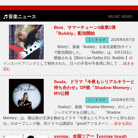
音楽ニュース
MUSIC NEWS
Bimi、サマーチューン3曲第1弾
「Bubbly」配信開始
2026年8月7日
Ｊ－ＰＯＰ
Bimiが、新曲「Bubbly」を各音楽配信サイト
で配信開始した。 「Bubbly」は、9月13日に
開催される【Bimi Live Galley #11 -Bubbly-】の
インスパイアソングとして制作された。日々の不安や不条理に対して …
続きを
読む
Soala、ドラマ『今夜もシリアルキラーと
待ち合わせ』OP曲「Shadow Memory」
MV公開
2026年8月7日
Ｊ－ＰＯＰ
Soalaが、新曲「Shadow Memory」のミュー
ジックビデオを公開した。 「Shadow
Memory」は、横山裕が主演を務めるドラマ『今夜もシリアルキラーと待ち合わ
せ』のオープニング曲。同ドラマは講談社『good!アフタヌーン …
続きを読む
yonige、全国ツアー【yonige tough