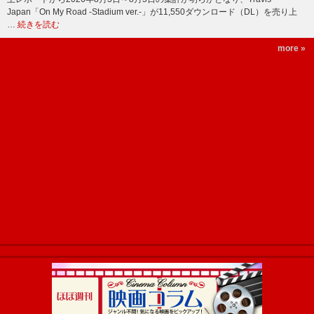
Japan「On My Road -Stadium ver.-」が11,550ダウンロード（DL）を売り上
…
続きを読む
more »