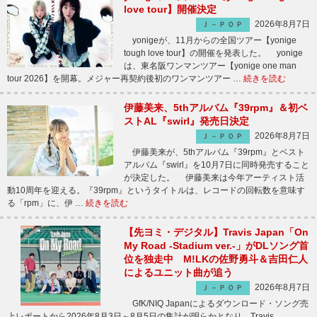
love tour】開催決定
2026年8月7日
Ｊ－ＰＯＰ
yonigeが、11月からの全国ツアー【yonige
tough love tour】の開催を発表した。 yonige
は、東名阪ワンマンツアー【yonige one man
tour 2026】を開幕。メジャー再契約後初のワンマンツアー …
続きを読む
伊藤美来、5thアルバム『39rpm』＆初ベ
ストAL『swirl』発売日決定
2026年8月7日
Ｊ－ＰＯＰ
伊藤美来が、5thアルバム『39rpm』とベスト
アルバム『swirl』を10月7日に同時発売すること
が決定した。 伊藤美来は今年アーティスト活
動10周年を迎える。『39rpm』というタイトルは、レコードの回転数を意味す
る「rpm」に、伊 …
続きを読む
【先ヨミ・デジタル】Travis Japan「On
My Road -Stadium ver.-」がDLソング首
位を独走中 M!LKの佐野勇斗＆吉田仁人
によるユニット曲が追う
2026年8月7日
Ｊ－ＰＯＰ
GfK/NIQ Japanによるダウンロード・ソング売
上レポートから2026年8月3日～8月5日の集計が明らかとなり、Travis