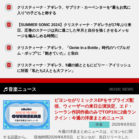
クリスティーナ・アギレラ、サブリナ・カーペンターを“最もお気に
入り”の子どもと称する
【SUMMER SONIC 2024】クリスティーナ・アギレラが17年ぶり来
日、圧巻のステージは共に過ごした年月と自分を強くさせるメッセ
ージを噛みしめる時間に
クリスティーナ・アギレラ、「Genie in a Bottle」時代の“バブルガ
ム・ポップ”に「飽きていた」と告白
クリスティーナ・アギレラ、9歳の娘とともにビリー・アイリッシュ
に対面「私たち2人とも大ファン」
音楽ニュース
MUSIC NEWS
ビヨンセがリミックスEPをサプライズ配
信、ウィーザーの来日公演決定、エド・
シーラン作詞作曲のみでTOP10に2曲ラン
クイン：今週の洋楽まとめニュース
2026年8月8日
洋楽
今週の洋楽まとめニュースは、ビヨンセに関
する話題から。 現地時間2026年8月5日、ビヨンセが、先日リリースした