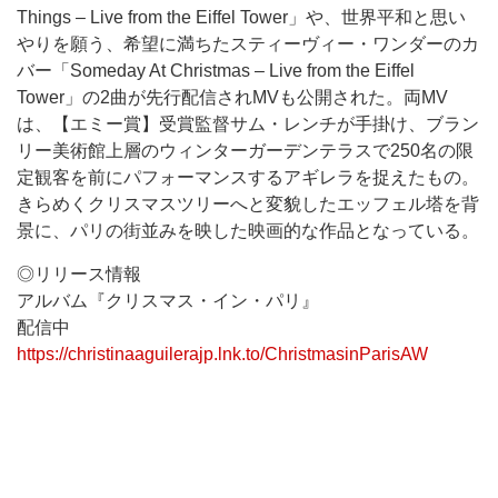
Things – Live from the Eiffel Tower」や、世界平和と思い
やりを願う、希望に満ちたスティーヴィー・ワンダーのカ
バー「Someday At Christmas – Live from the Eiffel
Tower」の2曲が先行配信されMVも公開された。両MV
は、【エミー賞】受賞監督サム・レンチが手掛け、ブラン
リー美術館上層のウィンターガーデンテラスで250名の限
定観客を前にパフォーマンスするアギレラを捉えたもの。
きらめくクリスマスツリーへと変貌したエッフェル塔を背
景に、パリの街並みを映した映画的な作品となっている。
◎リリース情報
アルバム『クリスマス・イン・パリ』
配信中
https://christinaaguilerajp.lnk.to/ChristmasinParisAW