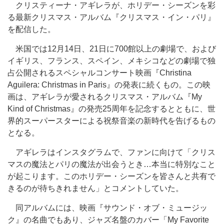
クリスティーナ・アギレラが、ホリデー・シーズンを彩
る最新クリスマス・アルバム『クリスマス・イン・パリ』
を配信した。
米国では12月14日、21日に700館以上の劇場で、および
イギリス、フランス、スペイン、メキシコなどの劇場で独
占公開されるスペシャルコンサート映画『Christina
Aguilera: Christmas in Paris』の発表に続くもの。この映
画は、アギレラが愛されるクリスマス・アルバム『My
Kind of Christmas』の発売25周年を記念するとともに、世
界的スーパースターによる祝祭音楽の新時代を告げるもの
となる。
アギレラはインスタグラムで、ファンに向けて「クリス
マスの魔法とパリの魔法が出会うとき…本当に特別なこと
が起こります。このホリデー・シーズンを皆さんと共有で
きるのが待ちきれません」とコメントしていた。
同アルバムには、映画『サウンド・オブ・ミュージッ
ク』の名曲でもあり、ジャズ名盤のカバー「My Favorite