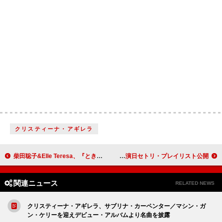
クリスティーナ・アギレラ
柴田聡子&Elle Teresa、『ときめき探偵 feat. Le Makeup [PINK VINYL 12INCH]』リリース決定
ケンドリック・ラマー＆シザ、ジョイント・ツアー最終共演日セトリ・プレイリスト公開
関連ニュース
RELATED NEWS
クリスティーナ・アギレラ、サブリナ・カーペンター／マシン・ガ
ン・ケリーを迎えデビュー・アルバムより名曲を披露