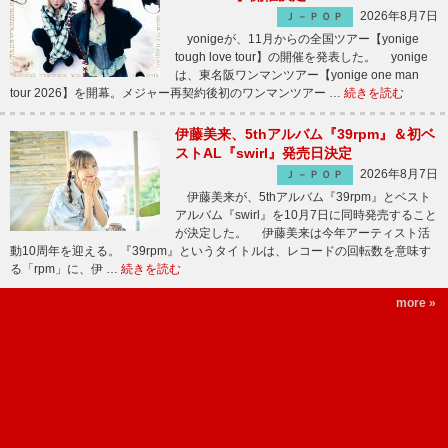
2026年8月7日
Ｊ－ＰＯＰ
yonigeが、11月からの全国ツアー【yonige
tough love tour】の開催を発表した。 yonige
は、東名阪ワンマンツアー【yonige one man
tour 2026】を開幕。メジャー再契約後初のワンマンツアー …
続きを読む
伊藤美来、5thアルバム『39rpm』＆初ベ
ストAL『swirl』発売日決定
2026年8月7日
Ｊ－ＰＯＰ
伊藤美来が、5thアルバム『39rpm』とベスト
アルバム『swirl』を10月7日に同時発売すること
が決定した。 伊藤美来は今年アーティスト活
動10周年を迎える。『39rpm』というタイトルは、レコードの回転数を意味す
る「rpm」に、伊 …
続きを読む
more »