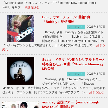
「Morning Dew (Donk)」のリミックスEP『Morning Dew (Donk) Remix
Pack』をサプ …
続きを読む
Bimi、サマーチューン3曲第1弾
「Bubbly」配信開始
2026年8月7日
Ｊ－ＰＯＰ
Bimiが、新曲「Bubbly」を各音楽配信サイト
で配信開始した。 「Bubbly」は、9月13日に
開催される【Bimi Live Galley #11 -Bubbly-】の
インスパイアソングとして制作された。日々の不安や不条理に対して …
続きを
読む
Soala、ドラマ『今夜もシリアルキラーと
待ち合わせ』OP曲「Shadow Memory」
MV公開
2026年8月7日
Ｊ－ＰＯＰ
Soalaが、新曲「Shadow Memory」のミュー
ジックビデオを公開した。 「Shadow
Memory」は、横山裕が主演を務めるドラマ『今夜もシリアルキラーと待ち合わ
せ』のオープニング曲。同ドラマは講談社『good!アフタヌーン …
続きを読む
yonige、全国ツアー【yonige tough
love tour】開催決定