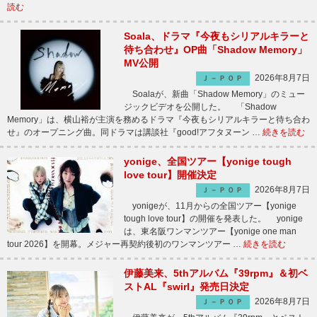
読む
Soala、ドラマ『今夜もシリアルキラーと
待ち合わせ』OP曲「Shadow Memory」
MV公開
2026年8月7日
Ｊ－ＰＯＰ
Soalaが、新曲「Shadow Memory」のミュー
ジックビデオを公開した。 「Shadow
Memory」は、横山裕が主演を務めるドラマ『今夜もシリアルキラーと待ち合わ
せ』のオープニング曲。同ドラマは講談社『good!アフタヌーン …
続きを読む
yonige、全国ツアー【yonige tough
love tour】開催決定
2026年8月7日
Ｊ－ＰＯＰ
yonigeが、11月からの全国ツアー【yonige
tough love tour】の開催を発表した。 yonige
は、東名阪ワンマンツアー【yonige one man
tour 2026】を開幕。メジャー再契約後初のワンマンツアー …
続きを読む
伊藤美来、5thアルバム『39rpm』＆初ベ
ストAL『swirl』発売日決定
2026年8月7日
Ｊ－ＰＯＰ