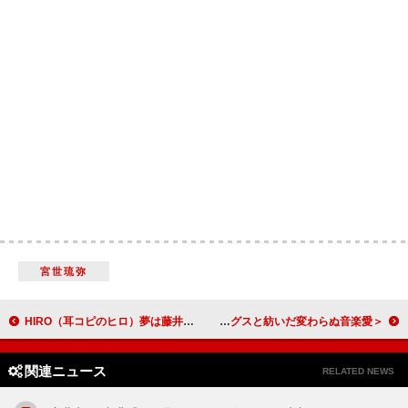
宮世琉弥
HIRO（耳コピのヒロ）夢は藤井風とのコラボ？ TikTokで人気上昇中ピアニストの波乱万丈な人生譚解禁「有名になるまで絶対辞めない」
＜ライブレポート＞デビュー10周年のマカロニえんぴつ、スタジアムを経てストリングスと紡いだ変わらぬ音楽愛
関連ニュース
RELATED NEWS