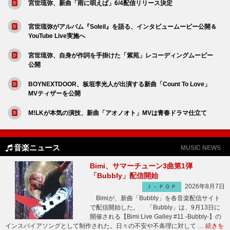
宮世琉弥、新曲「雨に唄えば」6/4配信リリース決定
宮世琉弥がアルバム『Soleil』を語る、インタビュームービー公開＆
YouTube Live実施へ
宮世琉弥、自身が作詞を手掛けた「紫苑」レコーディングムービー
公開
BOYNEXTDOOR、板垣李光人が出演する新曲「Count To Love」
MVティザーを公開
M!LKが本気の演技、新曲「アオノオト」MVは青春ドラマ仕立て
音楽ニュース
MUSIC NEWS
Bimi、サマーチューン3曲第1弾
「Bubbly」配信開始
2026年8月7日
Ｊ－ＰＯＰ
Bimiが、新曲「Bubbly」を各音楽配信サイト
で配信開始した。 「Bubbly」は、9月13日に
開催される【Bimi Live Galley #11 -Bubbly-】の
インスパイアソングとして制作された。日々の不安や不条理に対して …
続きを