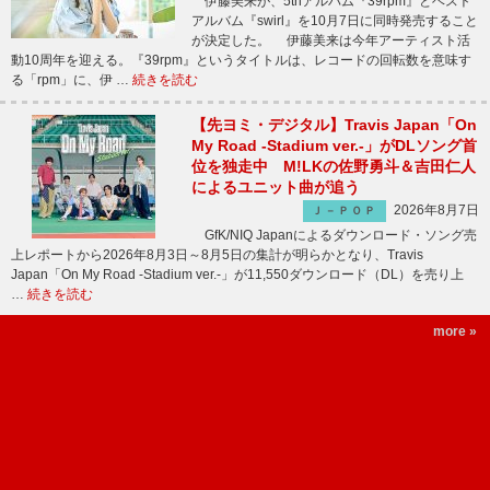
伊藤美来が、5thアルバム『39rpm』とベスト
アルバム『swirl』を10月7日に同時発売すること
が決定した。 伊藤美来は今年アーティスト活
動10周年を迎える。『39rpm』というタイトルは、レコードの回転数を意味す
る「rpm」に、伊 …
続きを読む
【先ヨミ・デジタル】Travis Japan「On
My Road -Stadium ver.-」がDLソング首
位を独走中 M!LKの佐野勇斗＆吉田仁人
によるユニット曲が追う
2026年8月7日
Ｊ－ＰＯＰ
GfK/NIQ Japanによるダウンロード・ソング売
上レポートから2026年8月3日～8月5日の集計が明らかとなり、Travis
Japan「On My Road -Stadium ver.-」が11,550ダウンロード（DL）を売り上
…
続きを読む
more »