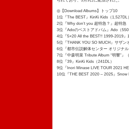
られており、5月9日に配信された。
◎【Download Albums】トップ10
1位『The BEST』KinKi Kids（1,527D
2位『Why don’t you 超特急？』超特急（
3位『Adoのベストアドバム』Ado（550
4位『5×20 All the BEST!! 1999-201
5位『THANK YOU SO MUCH』サザ
6位『都市伝説解体センター オリジナル
7位『中森明菜 Tribute Album “明響
8位『39』KinKi Kids（241DL）
9位『Inori Minase LIVE TOUR 20
10位『THE BEST 2020 – 2025』Sno