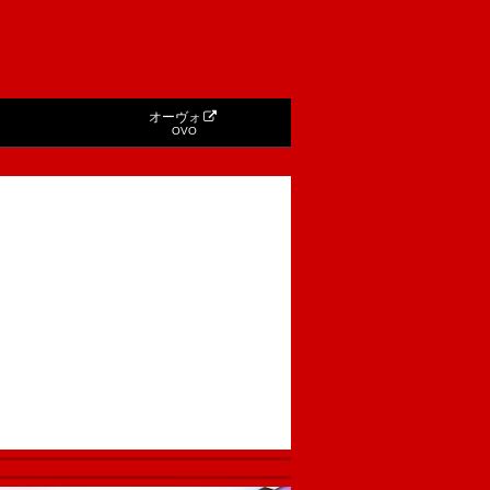
オーヴォ
OVO