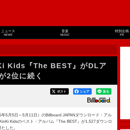
ニュース
音楽
特別企画
NEWS
MUSIC
PR
 Kids『The BEST』がDLア
が2位に続く
ポスト
シェア
送る
5月5日～5月11日）のBillboard JAPANダウンロード・アル
、KinKi Kidsのベスト・アルバム『The BEST』が1,527ダウンロ
果たした。