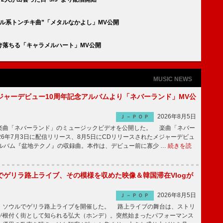
ル系トンチキ曲”「メタルなかよし」MV公開
け落ちる「キャラメルハート」MV公開
MUSIC NEWS
ジャーデビュー10周年記念アルバムより「ネバーランド」MV公
2026年8月5日
Ｊ－ＰＯＰ
曲「ネバーランド」のミュージックビデオを公開した。 楽曲「ネバー
26年7月3日に配信リリース、8月5日にCDリリースされたメジャーデビュ
アルバム『盆地テクノ』の収録曲。本作は、デビュー前に寡少 …
続きを読
でゲリラ路上ライブ、その模様を収めた映像＆韓国滞在Vlogが
2026年8月5日
Ｊ－ＰＯＰ
ソウルでゲリラ路上ライブを開催した。 路上ライブの舞台は、ストリ
が根付く街として知られる弘大（ホンデ）。突然始まったパフォーマンス