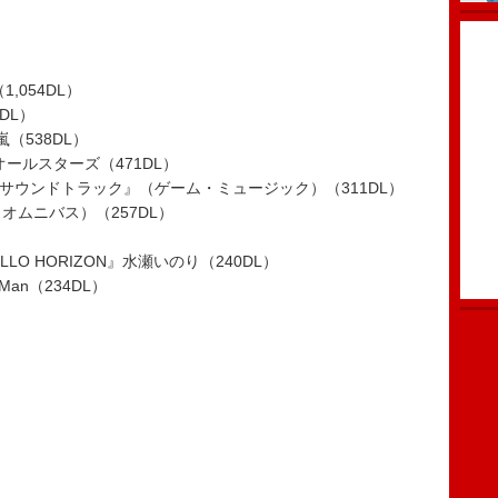
L）
1,054DL）
DL）
9』嵐（538DL）
ンオールスターズ（471DL）
サウンドトラック』（ゲーム・ミュージック）（311DL）
”』（オムニバス）（257DL）
21 HELLO HORIZON』水瀬いのり（240DL）
w Man（234DL）