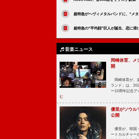
超特急がヘヴィメタルバンドに、“メタ
超特急の“平均顔”巨人が誕生、恋に溶
音楽ニュース
岡崎体育、メ
開
岡崎体育が、楽
ランド」は、20
ー10周年記念
む
優里がソウル
公開
優里が、韓国・
ートカルチャー