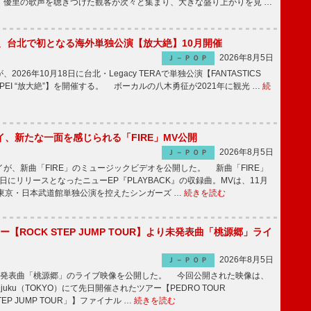
、優里の歌声を聴きつけた観客が次々と集まり、大きな盛り上がりを見 …
ICS、台北で初となる海外単独公演【放大絶】10月開催
2026年8月5日
Ｊ－ＰＯＰ
が、2026年10月18日に台北・Legacy TERAで単独公演【FANTASTICS
in TAIPEI “放大絶”】を開催する。 ボーカルの八木勇征が2021年に観光 …
続
、新たな一面を感じられる「FIRE」MV公開
2026年8月5日
Ｊ－ＰＯＰ
、新曲「FIRE」のミュージックビデオを公開した。 新曲「FIRE」
月5日にリリースとなったニューEP『PLAYBACK』の収録曲。MVは、11月
の東京・日本武道館単独公演を控えたシンガーズ …
続きを読む
ー【ROCK STEP JUMP TOUR】より未発表曲「桃源郷」ライ
2026年8月5日
Ｊ－ＰＯＰ
未発表曲「桃源郷」のライブ映像を公開した。 今回公開された映像は、
injuku（TOKYO）にて先日開催されたツアー【PEDRO TOUR
STEP JUMP TOUR」】ファイナル …
続きを読む