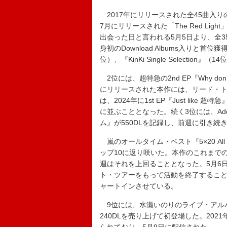
2017年にリリースされた全45曲入り
7月にリリースされた「The Red Li
出会った日と言われる5月5日より、全
身初のDownload Albums入りと首位
位）、『KinKi Single Selecti
2位には、超特急の2nd EP『Why don
にリリースされた本作には、リード・ト
は、2024年に1st EP『Just like 
に並ぶこととなった。続く3位には、Ad
ム』が550DLを記録し、前週に引き続
嵐のオールタイム・ベスト『5×20 All th
ップ10に返り咲いた。本作のこれまでの
週はそれを上回ることとなった。5月6日
ト・ツアーをもって活動を終了することを発
ャートインさせている。
9位には、水瀬いのりのライブ・アルバム『Inori
240DLを売り上げて初登場した。202