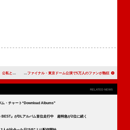
ナイトニッポンX』
XG、世界35都市を回ったワールドツアーのファイナル・東京ドーム公演で5万人のファンが熱狂
RELATED NEWS
ム・チャート“Download Albums”
The BEST』がDLアルバム首位走行中 超特急が2位に続く
禁 2人が出会った日“5/5”より配信開始