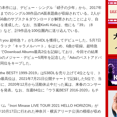
の本作には、デビュー・シングル「硝子の少年」から、2017年
ght」までのシングル38作品のA面表題曲が収録されている。2人が
356曲のサブスク＆ダウンロードが解禁されたことにより、自
獲得を達成した。なお、当週KinKi Kidsは、他にも『39』（8
on』（14位）など、計9作品を100位圏内に送り込んでいる。
’t you 超特急？』が1,054DLを獲得してデビューした。5月7日
ラック「キャラメルハート」をはじめ、6曲が収録。超特急
超特急』でDownload Albums最高2位を記録しており、今回その結果
oのメジャー・デビュー5周年を記念した『Adoのベストアドバ
き同位をキープした。
e BEST!! 1999-2019』は538DLを売り上げて4位となり、ト
最高位は、2021年7月21日公開チャートで記録した5位で、当
に、2020年12月から活動休止中だった嵐は、来春のコンサー
表。なお、当週84位に『ウラ嵐BEST 2016-2020』もチ
 Minase LIVE TOUR 2021 HELLO HORIZON』が
1年10月17日に行われた神奈川・横浜アリーナ公演の模様が収め