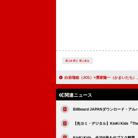
KinKi Kids
白岩瑠姫（JO1）×濱家隆一（かまいたち）、公私ともに仲の良い2人が対談『JO1のオール
関連ニュース
Billboard JAPANダウンロード・アルバ
【先ヨミ・デジタル】KinKi Kids『
KinKi Kids、全356曲をサブスク解