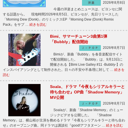
2026年8月8日
洋楽
今週の洋楽まとめニュースは、ビヨンセに関
する話題から。 現地時間2026年8月5日、ビヨンセが、先日リリースした
「Morning Dew (Donk)」のリミックスEP『Morning Dew (Donk) Remix
Pack』をサプ …
続きを読む
Bimi、サマーチューン3曲第1弾
「Bubbly」配信開始
2026年8月7日
Ｊ－ＰＯＰ
Bimiが、新曲「Bubbly」を各音楽配信サイト
で配信開始した。 「Bubbly」は、9月13日に
開催される【Bimi Live Galley #11 -Bubbly-】の
インスパイアソングとして制作された。日々の不安や不条理に対して …
続きを
読む
Soala、ドラマ『今夜もシリアルキラーと
待ち合わせ』OP曲「Shadow Memory」
MV公開
2026年8月7日
Ｊ－ＰＯＰ
Soalaが、新曲「Shadow Memory」のミュー
ジックビデオを公開した。 「Shadow
Memory」は、横山裕が主演を務めるドラマ『今夜もシリアルキラーと待ち合わ
せ』のオープニング曲。同ドラマは講談社『good!アフタヌーン …
続きを読む