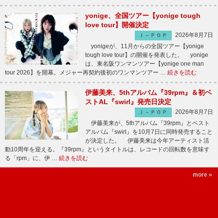
yonige、全国ツアー【yonige tough
love tour】開催決定
2026年8月7日
Ｊ－ＰＯＰ
yonigeが、11月からの全国ツアー【yonige
tough love tour】の開催を発表した。 yonige
は、東名阪ワンマンツアー【yonige one man
tour 2026】を開幕。メジャー再契約後初のワンマンツアー …
続きを読む
伊藤美来、5thアルバム『39rpm』＆初ベ
ストAL『swirl』発売日決定
2026年8月7日
Ｊ－ＰＯＰ
伊藤美来が、5thアルバム『39rpm』とベスト
アルバム『swirl』を10月7日に同時発売すること
が決定した。 伊藤美来は今年アーティスト活
動10周年を迎える。『39rpm』というタイトルは、レコードの回転数を意味す
る「rpm」に、伊 …
続きを読む
more »