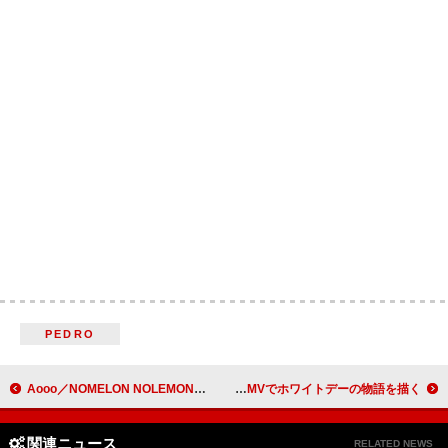
PEDRO
Aooo／NOMELON NOLEMON／asmiがソウルに集結、各ワンマン公演で構成される【Echoes Weekend Seoul】
あたらよ、新曲「春となり」MVでホワイトデーの物語を描く
関連ニュース
RELATED NEWS