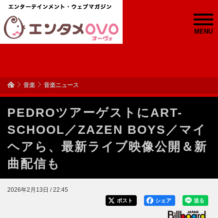
MENU
音楽
音楽ニュース
PEDROツアーゲストにART-
SCHOOL／ZAZEN BOYS／マイ
ヘアら、最新ライブ映像公開＆新
曲配信も
2026年2月13日 / 22:45
ポスト
シェア
送る