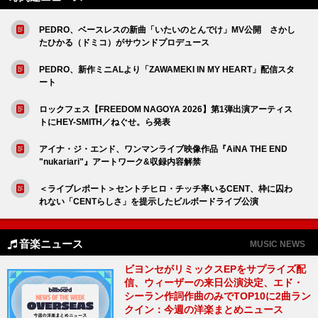
PEDRO、ベースレスの新曲「いたいのとんでけ」MV公開 さかし
たひかる（ドミコ）がサウンドプロデュース
PEDRO、新作ミニALより「ZAWAMEKI IN MY HEART」配信スタ
ート
ロックフェス【FREEDOM NAGOYA 2026】第1弾出演アーティス
トにHEY-SMITH／ねぐせ。ら発表
アイナ・ジ・エンド、ワンマンライブ映像作品『AiNA THE END
"nukariari"』アートワーク&収録内容解禁
＜ライブレポート＞セントチヒロ・チッチ率いるCENT、枠に囚わ
れない「CENTらしさ」を提示したビルボードライブ公演
音楽ニュース
MUSIC NEWS
ビヨンセがリミックスEPをサプライズ配
信、ウィーザーの来日公演決定、エド・
シーラン作詞作曲のみでTOP10に2曲ラン
クイン：今週の洋楽まとめニュース