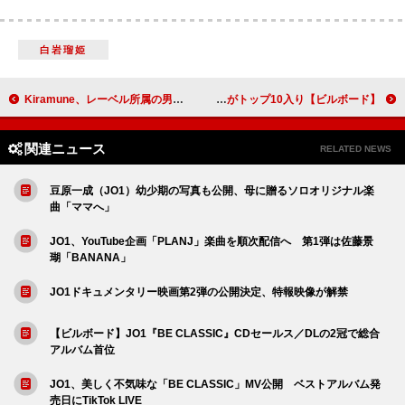
白岩瑠姫
Kiramune、レーベル所属の男性声優による【Kiramune Music Festival 2025】のオフィシャルレポートが到着
【ビルボード】超特急『Why don't you 超特急？』総合アルバム首位 嵐／KinKi Kidsがトップ10入り
関連ニュース
RELATED NEWS
豆原一成（JO1）幼少期の写真も公開、母に贈るソロオリジナル楽
曲「ママへ」
JO1、YouTube企画「PLANJ」楽曲を順次配信へ 第1弾は佐藤景
瑚「BANANA」
JO1ドキュメンタリー映画第2弾の公開決定、特報映像が解禁
【ビルボード】JO1『BE CLASSIC』CDセールス／DLの2冠で総合
アルバム首位
JO1、美しく不気味な「BE CLASSIC」MV公開 ベストアルバム発
売日にTikTok LIVE