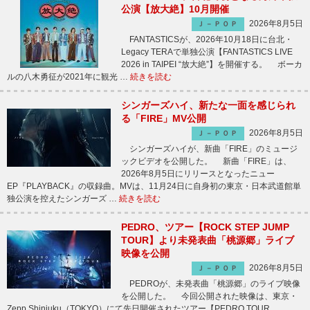
公演【放大絶】10月開催
2026年8月5日
Ｊ－ＰＯＰ
FANTASTICSが、2026年10月18日に台北・
Legacy TERAで単独公演【FANTASTICS LIVE
2026 in TAIPEI “放大絶”】を開催する。 ボーカ
ルの八木勇征が2021年に観光 …
続きを読む
シンガーズハイ、新たな一面を感じられ
る「FIRE」MV公開
2026年8月5日
Ｊ－ＰＯＰ
シンガーズハイが、新曲「FIRE」のミュージ
ックビデオを公開した。 新曲「FIRE」は、
2026年8月5日にリリースとなったニュー
EP『PLAYBACK』の収録曲。MVは、11月24日に自身初の東京・日本武道館単
独公演を控えたシンガーズ …
続きを読む
PEDRO、ツアー【ROCK STEP JUMP
TOUR】より未発表曲「桃源郷」ライブ
映像を公開
2026年8月5日
Ｊ－ＰＯＰ
PEDROが、未発表曲「桃源郷」のライブ映像
を公開した。 今回公開された映像は、東京・
Zepp Shinjuku（TOKYO）にて先日開催されたツアー【PEDRO TOUR