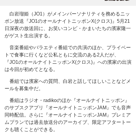
白岩瑠姫（JO1）がメインパーソナリティを務めるニッ
ポン放送『JO1のオールナイトニッポンX(クロス)』5月21
日深夜の放送回に、お笑いコンビ・かまいたちの濱家隆一
がゲスト生出演する。
音楽番組やバラエティ番組での共演のほか、プライベー
トで食事に行くなど公私ともに交流のある2人だが、
『JO1のオールナイトニッポンX(クロス)』への濱家の出演
は今回が初めてとなる。
番組では濱家への質問、白岩と話してほしいことなどメ
ールを募集中だ。
番組はラジオ・radikoのほか『オールナイトニッポン』
のサブスクアプリ『オールナイトニッポンJAM』でも音声
同時配信。さらに『オールナイトニッポンJAM』プレミア
ムプランでは過去放送分のアーカイブ、限定アフタートー
クも聴くことができる。