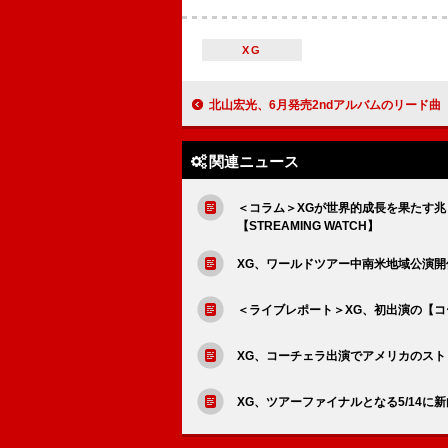
XG
北山宏光、6月発売2ndアルバムのリード曲「波紋-HAMON-
関連ニュース
＜コラム＞XGが世界的成長を果たす
【STREAMING WATCH】
XG、ワールドツアー中南米地域公演
＜ライブレポート＞XG、初出演の【コ
XG、コーチェラ出演でアメリカのスト
XG、ツアーファイナルとなる5/14に新曲「