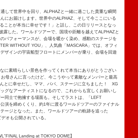
を通して世界中を回り、ALPHAZと一緒に過ごした貴重な瞬間
んにお届けします。世界中のALPHAZ、そして今ここにいる
できることが本当に幸せです！」と話し、この日リリースとなっ
CES」を初披露した。ワールドツアーで、国境や距離を越えてALPHAZと
曲のパフォーマンスが、会場を暖かく染め、感動のステージを
R WITHOUT YOU」、人気曲「MASCARA」では、オフィ
じデザインの宇宙船型フロートにメンバーが乗り、会場を回遊
。
んなに素晴らしい景色を作ってくれて本当にありがとうござい
とお母さんに言ったけど、今こうやって素敵なメンバーと最高
ほんとに幸せだし、ママ、パパ、ステージに立ちました！ XG
ビッグなアーティストになるので、これからも宜しくお願いし
ー同士で抱擁する場面も。そしてラストは、「LEFT
に渡る公演を締めくくり、約1年に渡るワールドツアーのファイナル
ステージとなった。また、ワールドツアーの軌跡を追った
ックビデオも公開されている。
WL”FINAL Landing at TOKYO DOME】