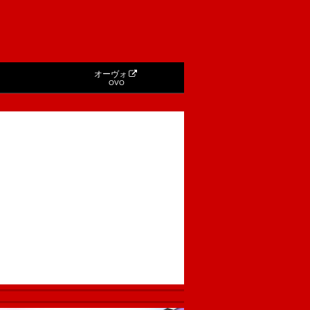
オーヴォ
OVO