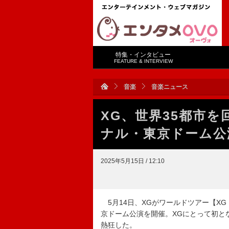
特集・インタビュー
FEATURE & INTERVIEW
音楽
音楽ニュース
XG、世界35都市
ナル・東京ドーム公
2025年5月15日 / 12:10
5月14日、XGがワールドツアー【XG 1st 
京ドーム公演を開催。XGにとって初と
熱狂した。