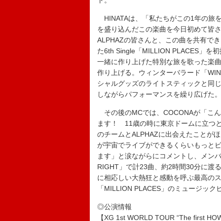
ト。
HINATAは、「私たちがこの1年の旅
を盛り込んだこの楽曲を今日初めて皆さ
ALPHAZの皆さんと、この曲を共有
た6th Single「MILLION PLA
一緒に作り上げた特別な旅を歌った楽
作り上げる。ウィンターバラード「WINTE
シャルグッズのライトスティックと同
しながらパフォーマンスを繰り広げた
その後のMCでは、COCONAが「こ
ます！ 11歳の時に東京ドームに立つ
のチームとALPHAZに出会えたことが
が宇宙でライブができるくらいもっと
ます」と涙ながらにコメントし、メンバ
RIGHT」で計23曲、約2時間30分
に相応しい大熱狂と感動を呼ぶ最高の
「MILLION PLACES」のミュージ
◎公演情報
【XG 1st WORLD TOUR “The first HO