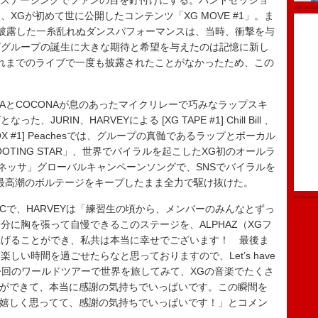
使用したステージングでファンの目を釘付けにする。バンドセッショ
XGが初めて世に公開したコンテンツ「XG MOVE #1」。ま
披露した一糸乱れぬダンスパフォーマンスは、当時、衝撃を与
ズグループの誕生に大きな期待と希望を与えたのは記憶に新し
Gのこれまでのライブで一度も披露されたことがなかったため、この
AYAとCOCONAが息のあったマイクリレーで巧みなラップスキ
RIN、HARVEYによる [XG TAPE #1] Chill Bill 、
G VOX #1] Peachesでは、グループの真髄であるラップとボーカル
TING STAR」、世界でバイラルを起こしたXG初のオールラ
アネッサ」グローバルキャンペーンソングで、SNSでバイラルを
」と、最高潮のボルテージをキープしたまま全力で駆け抜けた。
MCで、HARVEYは「練習生の頃から、メンバーのみんなとずっ
に胸を張って自慢できるこのステージを、ALPHAZ（XGフ
上げることができ、私共は本当に幸せでございます！ 最後ま
い時間を過ごせたらなと思っておりますので、Let’s have
、「今回のワールドツアーで世界を旅してみて、XGの音楽でたくさ
ことができて、本当に感謝の気持ちでいっぱいです。この瞬間を
当に嬉しく思ってて、感謝の気持ちでいっぱいです！」とコメン