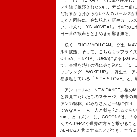
き、「IN THE RAIN」では傘を
ンを経て披露されたのは、デビュー前に、
だ何者かも分からない7人のガールズが
えたと同時に、突如現れた新生ガール
い。そんな「XG MOVE #1」はX
日一番の歓声とどよめきが響き渡る。
続く「SHOW YOU CAN」では、M
ルを披露。そして、こちらもサプライズとなった、JU
CHISA、HINATA、JURIAによる [X
で、会場を熱狂の渦に巻き込む。「SHOO
ップソング「WOKE UP」、資生堂「
巻き起している「IS THIS LOVE
アンコールの「NEW DANCE」後の
と夢見てたいたこのステージ。未来の自分
ァンの総称）のみなさんと一緒に作り
でみなさん一人一人と我を忘れるぐらい楽し
fun!」とコメントし、COCONAは
んのALPHAZや世界の方々と繋がる
ALPHAZと共にすることができ、本