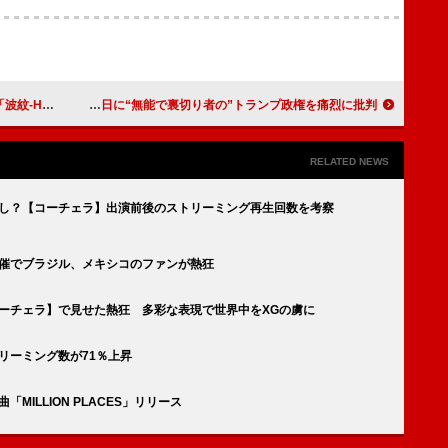
」先行配信へ
ブルース・スプリングスティーン、最新ツアー初日に“無能で裏切り者の”トランプ政権を痛烈に批判
RELATED NEWS
兆し？【コーチェラ】出演前後のストリーミング再生回数を考察
開催でブラジル、メキシコのファンが熱狂
ーチェラ】で見せた熱狂 多彩な表現で世界中をXGの虜に
リーミング数が71％上昇
MILLION PLACES」リリース