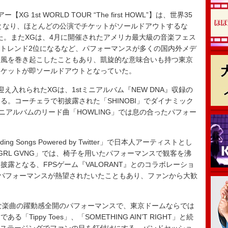
st WORLD TOUR “The first HOWL”】は、世界35
催となり、ほとんどの公演でチケットがソールドアウトするな
た。またXGは、4月に開催されたアメリカ最大級の音楽フェス
世界トレンド2位になるなど、パフォーマンスが多くの国内外メデ
旋風を巻き起こしたこともあり、凱旋的な意味合いも持つ東京
チケットが即ソールドアウトとなっていた。
入れられたXGは、1stミニアルバム『NEW DNA』収録の
を開ける。コーチェラで初披露された「SHINOBI」でダイナミック
ニアルバムのリード曲「HOWLING」では息の合ったパフォー
 Songs Powered by Twitter」で日本人アーティストとし
RL GVNG」では、椅子を用いたパフォーマンスで観客を沸
露となる、FPSゲーム『VALORANT』とのコラボレーショ
イブパフォーマンスが熱望されたいたこともあり、ファンから大歓
ルな楽曲の躍動感全開のパフォーマンスで、東京ドームならでは
ippy Toes」、「SOMETHING AIN’T RIGHT」と続