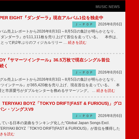
MUSIC NEWS
PER EIGHT『ダンダーラ』現在アルバム1位を独走中
2026年8月6日
Ｊ－ＰＯＰ
ム売上レポートから2026年8月3日～8月5日の集計が明らかとなり、
GHT『ダンダーラ』が111,111枚を売り上げて首位を走っている。 本作は、
HTにとって約2年ぶりのフィジカルリリー …
続きを読む
JOY『サマーツインテール』36.5万枚で現在シングル首位
が続く
2026年8月6日
Ｊ－ＰＯＰ
ル売上レポートから2026年8月3日～8月5日の集計が明らかとなり、
ーツインテール』が365,420枚を売り上げ、現在首位を走っている。 本
愛と市原愛弓がダブルセンターを務めるサマーソング。 …
続きを読む
RIYAKI BOYZ「TOKYO DRIFT(FAST & FURIOUS)」グロ
パン・ソングスV9
2026年8月6日
Ｊ－ＰＯＰ
日本の楽曲をランキング化した“Global Japan Songs Excl.
ERIYAKI BOYZ「TOKYO DRIFT(FAST & FURIOUS)」が首位を獲得した
きを読む