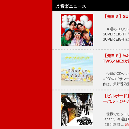
音楽ニュース
【先ヨミ】SU
今週のCDアルバ
SUPER EI
SUPER EIG
【先ヨミ】≒
TWS／ME:I
今週のCDシング
≒JOYの『サマ
作は、天野香乃
【ビルボード】TE
ーバル・ジャ
世界でヒットしている
Japan”。今週はT
（集計期間 …
続