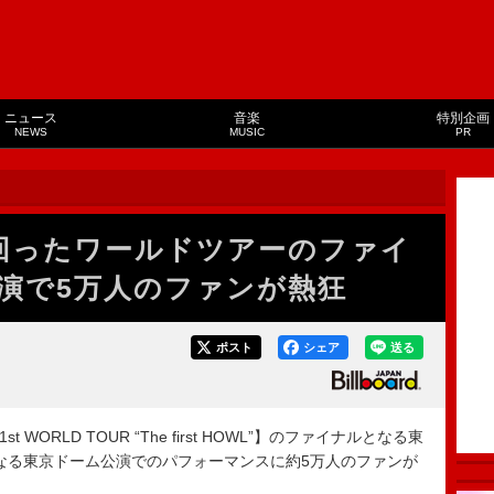
ニュース
音楽
特別企画
NEWS
MUSIC
PR
を回ったワールドツアーのファイ
演で5万人のファンが熱狂
ポスト
シェア
送る
WORLD TOUR “The first HOWL”】のファイナルとなる東
なる東京ドーム公演でのパフォーマンスに約5万人のファンが