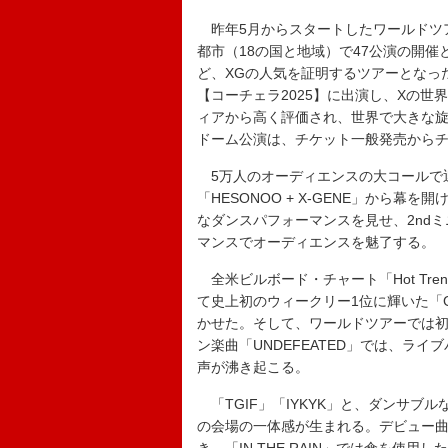
昨年5月からスタートしたワールドツアー【XG 1
都市（18の国と地域）で47公演の開
ど、XGの人気を証明するツアーとなっ
【コーチェラ2025】に出演し、Xの
ィアから高く評価され、世界で大きな
ドーム公演は、チケット一般発売から
5万人のオーディエンスの大コールで迎え
「HESONOO + X-GENE」から幕
なダンスパフォーマンスを見せ、2ndミ
マンスでオーディエンスを魅了する。
全米ビルボード・チャート「Hot Trending
て史上初のウィークリー1位に輝いた「G
かせた。そして、ワールドツアーでは初披
ン楽曲「UNDEFEATED」では、ラ
声が沸き起こる。
「TGIF」「IYKYK」と、ダンサブ
の会場の一体感が生まれる。デビュー曲である「T