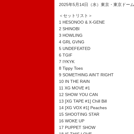
2025年5月14日（水）東京・東京ドー
＜セットリスト＞
1 HESONOO & X-GENE
2 SHINOBI
3 HOWLING
4 GRL GVNG
5 UNDEFEATED
6 TGIF
7 IYKYK
8 Tippy Toes
9 SOMETHING AIN’T RIGHT
10 IN THE RAIN
11 XG MOVE #1
12 SHOW YOU CAN
13 [XG TAPE #1] Chill Bill
14 [XG VOX #1] Peaches
15 SHOOTING STAR
16 WOKE UP
17 PUPPET SHOW