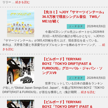
リリー …
続きを読む
【先ヨミ】≒JOY『サマーツインテール』
36.5万枚で現在シングル首位 TWS／
ME:Iが続く
2026年8月6日
Ｊ－ＰＯＰ
今週のCDシングル売上レポートから2026年8
月3日～8月5日の集計が明らかとなり、≒JOYの
『サマーツインテール』が365,420枚を売り上げ、現在首位を走っている。
本作は、天野香乃愛と市原愛弓がダブルセンターを務めるサマーソング。 …
続
きを読む
【ビルボード】TERIYAKI
BOYZ「TOKYO DRIFT(FAST &
FURIOUS)」グローバル・ジャパン・ソ
ングスV9
2026年8月6日
Ｊ－ＰＯＰ
世界でヒットしている日本の楽曲をランキン
グ化した“Global Japan Songs Excl. Japan”。今週はTERIYAKI BOYZ「TOKYO
DRIFT(FAST & FURIOUS)」が首位を獲得した（集計期間 …
続きを読む
【ビルボード】TERIYAKI
BOYZ「TOKYO DRIFT (FAST &