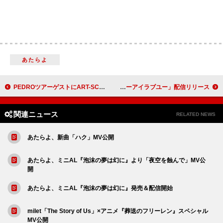
あたらよ
PEDROツアーゲストにART-SCHOOL／ZAZEN BOYS／マイヘアら、最新ライブ映像公開＆新曲配信も
AI、『キットカット』ブランドソング「ラッキーアイラブユー」配信リリース
関連ニュース
RELATED NEWS
あたらよ、新曲「ハク」MV公開
あたらよ、ミニAL『泡沫の夢は幻に』より「夜空を蝕んで」MV公
開
あたらよ、ミニAL『泡沫の夢は幻に』発売＆配信開始
milet「The Story of Us」×アニメ『葬送のフリーレン』スペシャル
MV公開