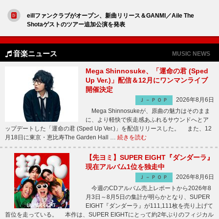
eillファンクラブがオープン、新曲リリース＆GANMI／Aile The
Shotaゲストのツアー追加公演を発表
音楽ニュース
MUSIC NEWS
Mega Shinnosuke、「運命の君 (Sped
Up Ver.)」配信＆12月にワンマンライブ
開催決定
2026年8月6日
Ｊ－ＰＯＰ
Mega Shinnosukeが、原曲の魅力はそのまま
に、より軽快で疾走感あふれるサウンドへとア
ップデートした「運命の君 (Sped Up Ver.)」を配信リリースした。 また、12
月18日に東京・恵比寿The Garden Hall …
続きを読む
【先ヨミ】SUPER EIGHT『ダンダーラ』
現在アルバム1位を独走中
2026年8月6日
Ｊ－ＰＯＰ
今週のCDアルバム売上レポートから2026年8
月3日～8月5日の集計が明らかとなり、SUPER
EIGHT『ダンダーラ』が111,111枚を売り上げて
首位を走っている。 本作は、SUPER EIGHTにとって約2年ぶりのフィジカル