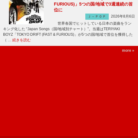
FURIOUS)」5つの国/地域で3週連続の首
位に
2026年8月6日
Ｊ－ＰＯＰ
世界各国でヒットしている日本の楽曲をラン
キング化した “Japan Songs（国/地域別チャート）”。当週はTERIYAKI
BOYZ「TOKYO DRIFT (FAST & FURIOUS)」が5つの国/地域で首位を獲得した
（ …
続きを読む
more »