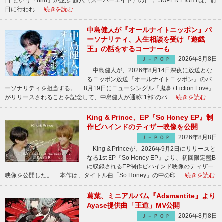
日”という「888」が並ぶ“超八（スーパーエイト）の日”。SUPER EIGHTは、前
日に行われ …
続きを読む
中島健人が『オールナイトニッポン』パ
ーソナリティ、人生相談を受け『遊戯
王』の話をするコーナーも
2026年8月8日
Ｊ－ＰＯＰ
中島健人が、2026年8月14日深夜に放送とな
るニッポン放送『オールナイトニッポン』のパ
ーソナリティを担当する。 8月19日にニューシングル『鬼事 / Fiction Love』
がリリースされることを記念して、中島健人が通称“1部”のパ …
続きを読む
King & Prince、EP『So Honey EP』制
作ビハインドのティザー映像を公開
2026年8月8日
Ｊ－ＰＯＰ
King & Princeが、2026年9月2日にリリースと
なる1st EP『So Honey EP』より、初回限定盤B
に収録されるEP制作ビハインド映像のティザー
映像を公開した。 本作は、タイトル曲「So Honey」の中の印 …
続きを読む
葛葉、ミニアルバム『Adamantite』より
Ayase提供曲「王道」MV公開
2026年8月8日
Ｊ－ＰＯＰ