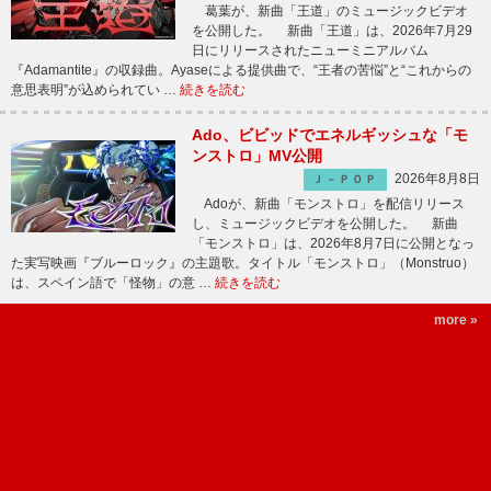
葛葉が、新曲「王道」のミュージックビデオ
を公開した。 新曲「王道」は、2026年7月29
日にリリースされたニューミニアルバム
『Adamantite』の収録曲。Ayaseによる提供曲で、“王者の苦悩”と“これからの
意思表明”が込められてい …
続きを読む
Ado、ビビッドでエネルギッシュな「モ
ンストロ」MV公開
2026年8月8日
Ｊ－ＰＯＰ
Adoが、新曲「モンストロ」を配信リリース
し、ミュージックビデオを公開した。 新曲
「モンストロ」は、2026年8月7日に公開となっ
た実写映画『ブルーロック』の主題歌。タイトル「モンストロ」（Monstruo）
は、スペイン語で「怪物」の意 …
続きを読む
more »