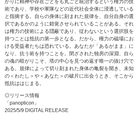
かりに精神や存在ごとをも丸ごと統治するという権力の技
術であり、学校や軍隊などの近代社会全体に浸透している
と指摘する。自らの身体に刻まれた規律を、自分自身の選
択であるかのように錯覚させられていることがある。それ
は権力の技術による隠蔽であり、従わないという選択肢を
持つことは抵抗の第一歩となる。だから、権力の磁場にお
ける受益者たちは恐れている。あなたが「あるがまま」に
なり、抗う術を持つことを。閉ざされた独房の深淵、自ら
の魂の暗がりこそ、塔の中心を見つめ返す唯一の抜け穴で
ある。規律によって切り刻まれた身体の亀裂を開き、未知
の＜わたし＞や＜あなた＞の破片に出会うとき、そこから
抵抗ははじまる。
◎リリース情報
「panopticon」
2025/5/9 DIGITAL RELEASE