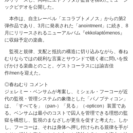
ックビデオを公開した。
本作は、自主レーベル「エコラプトメノス」からの第2
弾作品であり、3月に発表された「anointment」に続き、8
月にリリースされるニューアルバム『ekkolaptómenos』
に収録予定の楽曲。
監視と規律、支配と抵抗の構造に切り込みながら、春ね
むりならではの鋭利な言葉とサウンドで聴く者に問いを投
げかける楽曲とのこと。ゲストコーラスには諭吉佳
作/menを迎えた。
◎春ねむり コメント
ジェレミー・ベンサムが考案し、ミシェル・フーコーが近
代の監視・管理システムの象徴とした「パノプティコン」
は、「すべてを」（pan-）「見る」（-opticon）装置であ
る。ベンサムは最小のコストで囚人を管理できる理想の監
獄を構想し、監視のまなざしが更生を促すと考えた。しか
し、フーコーは、それは身体へ押し付けられる規律を手が