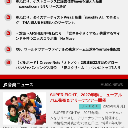
春ねむり、ゲストコーラスに諭吉佳作/menを迎えた新曲
「panopticon」5/9リリース決定
春ねむり、タイのアーティストPyraと新曲「naughty AI」で再タッ
グ THA BLUE HERBとのツーマンも
＜対談＞AFSHEEN×春ねむり 「世界を小さくする」共通するマイ
ンドを持つ二人のコラボ曲「No Muse」
XG、ワールドツアーファイナルの東京ドーム公演をYouTube生配信
【ビルボード】Creepy Nuts「オトノケ」2週連続22度目のグロー
バルジャパンソングス首位 「愛スクリ～ム！」ついにトップ3入り
音楽ニュース
MUSIC NEWS
SUPER EIGHT、2027年春にニューアル
バム発売＆アリーナツアー開催
2026年8月8日
Ｊ－ＰＯＰ
SUPER EIGHTが、2027年春にニューアルバ
ムをリリースし、アリーナツアーを開催する。
本情報の発表が行われた日は、“令和8年8月8