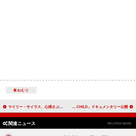
春ねむり
マイリー・サイラス、心揺さぶるバラード「モア・トゥー・ルーズ」公開
満島ひかり、自身が製作総指揮したMV「LOST CHILD」ドキュメンタリー公開
関連ニュース
RELATED NEWS