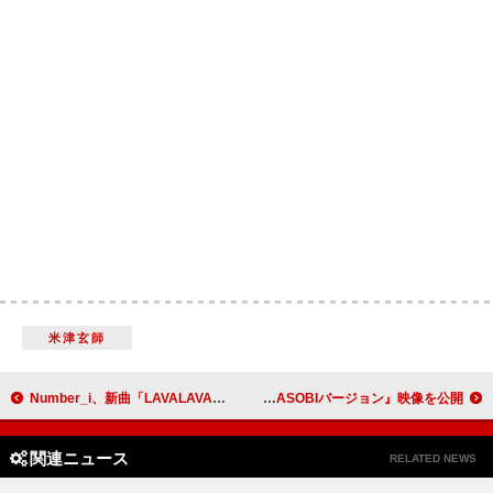
米津玄師
Number_i、新曲「LAVALAVA」を追加した『No.II』デラックス盤を配信リリース
いきものがかり、特別編集版『生きて、燦々 ～超ASOBIバージョン』映像を公開
関連ニュース
RELATED NEWS