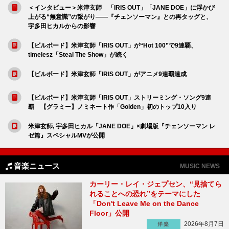
＜インタビュー＞米津玄師 「IRIS OUT」「JANE DOE」に浮かび
上がる“無意識”の繋がり――『チェンソーマン』との再タッグと、
宇多田ヒカルからの影響
【ビルボード】米津玄師「IRIS OUT」が“Hot 100”で9連覇、
timelesz「Steal The Show」が続く
【ビルボード】米津玄師「IRIS OUT」がアニメ9連覇達成
【ビルボード】米津玄師「IRIS OUT」ストリーミング・ソング9連
覇 【グラミー】ノミネート作「Golden」初のトップ10入り
米津玄師, 宇多田ヒカル「JANE DOE」×劇場版『チェンソーマン レ
ゼ篇』スペシャルMVが公開
音楽ニュース
MUSIC NEWS
カーリー・レイ・ジェプセン、“見捨てら
れることへの恐れ”をテーマにした
「Don't Leave Me on the Dance
Floor」公開
2026年8月7日
洋楽