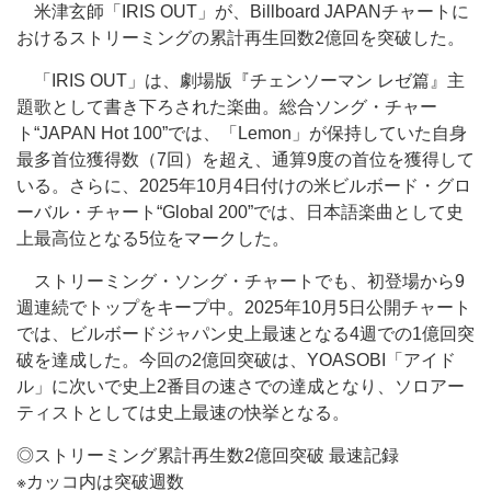
米津玄師「IRIS OUT」が、Billboard JAPANチャートに
おけるストリーミングの累計再生回数2億回を突破した。
「IRIS OUT」は、劇場版『チェンソーマン レゼ篇』主
題歌として書き下ろされた楽曲。総合ソング・チャー
ト“JAPAN Hot 100”では、「Lemon」が保持していた自身
最多首位獲得数（7回）を超え、通算9度の首位を獲得して
いる。さらに、2025年10月4日付けの米ビルボード・グロ
ーバル・チャート“Global 200”では、日本語楽曲として史
上最高位となる5位をマークした。
ストリーミング・ソング・チャートでも、初登場から9
週連続でトップをキープ中。2025年10月5日公開チャート
では、ビルボードジャパン史上最速となる4週での1億回突
破を達成した。今回の2億回突破は、YOASOBI「アイド
ル」に次いで史上2番目の速さでの達成となり、ソロアー
ティストとしては史上最速の快挙となる。
◎ストリーミング累計再生数2億回突破 最速記録
※カッコ内は突破週数