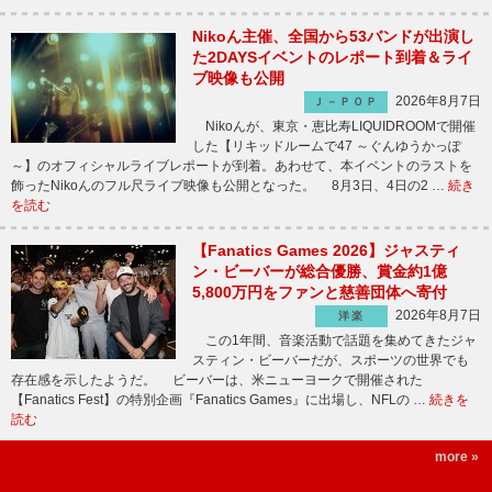
Nikoん主催、全国から53バンドが出演し
た2DAYSイベントのレポート到着＆ライ
ブ映像も公開
2026年8月7日
Ｊ－ＰＯＰ
Nikoんが、東京・恵比寿LIQUIDROOMで開催
した【リキッドルームで47 ～ぐんゆうかっぽ
～】のオフィシャルライブレポートが到着。あわせて、本イベントのラストを
飾ったNikoんのフル尺ライブ映像も公開となった。 8月3日、4日の2 …
続き
を読む
【Fanatics Games 2026】ジャスティ
ン・ビーバーが総合優勝、賞金約1億
5,800万円をファンと慈善団体へ寄付
2026年8月7日
洋楽
この1年間、音楽活動で話題を集めてきたジャ
スティン・ビーバーだが、スポーツの世界でも
存在感を示したようだ。 ビーバーは、米ニューヨークで開催された
【Fanatics Fest】の特別企画『Fanatics Games』に出場し、NFLの …
続きを
読む
more »