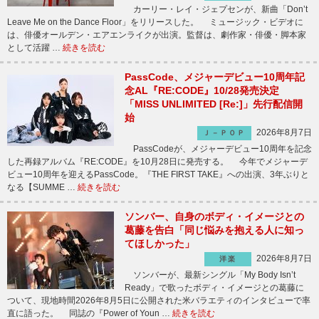
カーリー・レイ・ジェプセンが、新曲「Don’t
Leave Me on the Dance Floor」をリリースした。 ミュージック・ビデオに
は、俳優オールデン・エアエンライクが出演。監督は、劇作家・俳優・脚本家
として活躍 …
続きを読む
PassCode、メジャーデビュー10周年記
念AL『RE:CODE』10/28発売決定
「MISS UNLIMITED [Re:]」先行配信開
始
2026年8月7日
Ｊ－ＰＯＰ
PassCodeが、メジャーデビュー10周年を記念
した再録アルバム『RE:CODE』を10月28日に発売する。 今年でメジャーデ
ビュー10周年を迎えるPassCode。『THE FIRST TAKE』への出演、3年ぶりと
なる【SUMME …
続きを読む
ソンバー、自身のボディ・イメージとの
葛藤を告白「同じ悩みを抱える人に知っ
てほしかった」
2026年8月7日
洋楽
ソンバーが、最新シングル「My Body Isn’t
Ready」で歌ったボディ・イメージとの葛藤に
ついて、現地時間2026年8月5日に公開された米バラエティのインタビューで率
直に語った。 同誌の『Power of Youn …
続きを読む