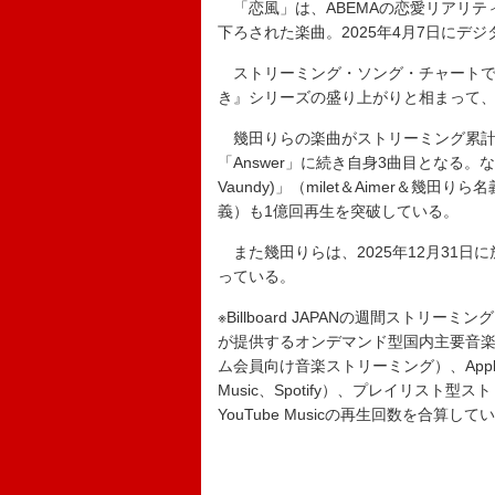
「恋風」は、ABEMAの恋愛リアリテ
下ろされた楽曲。2025年4月7日にデ
ストリーミング・ソング・チャートでは、
き』シリーズの盛り上がりと相まって、
幾田りらの楽曲がストリーミング累計
「Answer」に続き自身3曲目となる。な
Vaundy)」（milet＆Aimer＆幾田り
義）も1億回再生を突破している。
また幾田りらは、2025年12月31日
っている。
※Billboard JAPANの週間ストリーミング
が提供するオンデマンド型国内主要音楽聴き放
ム会員向け音楽ストリーミング）、Apple Mu
Music、Spotify）、プレイリスト型
YouTube Musicの再生回数を合算して