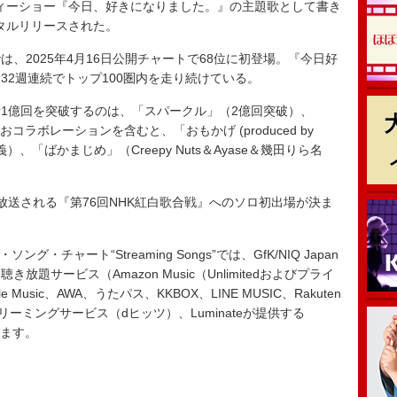
ィーショー『今日、好きになりました。』の主題歌として書き
ジタルリリースされた。
2025年4月16日公開チャートで68位に初登場。『今日好
32週連続でトップ100圏内を走り続けている。
1億回を突破するのは、「スパークル」（2億回突破）、
おコラボレーションを含むと、「おもかげ (produced by
ら名義）、「ばかまじめ」（Creepy Nuts＆Ayase＆幾田りら名
に放送される『第76回NHK紅白歌合戦』へのソロ初出場が決ま
・ソング・チャート“Streaming Songs”では、GfK/NIQ Japan
題サービス（Amazon Music（Unlimitedおよびプライ
sic、AWA、うたパス、KKBOX、LINE MUSIC、Rakuten
ストリーミングサービス（dヒッツ）、Luminateが提供する
います。