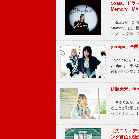
Soala、ド
Memory」M
Soalaが、新曲
Memory」は
ープニング曲。同
yonige、全国
yonigeが、11
yonigeは、東名
後初のワンマン
伊藤美来、5t
伊藤美来が、5t
ることが決定した
うタイトルは、レ
【先ヨミ・デジタル
ング首位を独