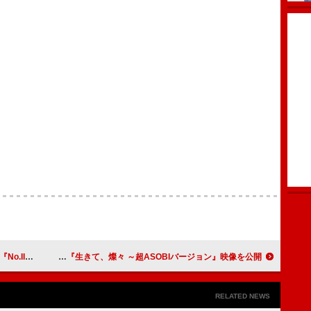
を配信リリース
いきものがかり、特別編集版『生きて、燦々 ～超ASOBIバージョン』映像を公開
RELATED NEWS