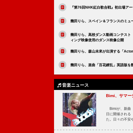
『第76回NHK紅白歌合戦』初出場ア
幾田りら、スペイン＆フランスのミュ
幾田りら、高校ダンス動画コンテスト【L
ィング映像使用のダンス映像公開
幾田りら、森山未來が出演する「Acto
幾田りら、楽曲「百花繚乱」英語版を
音楽ニュース
Bimi、サマ
Bimiが、新曲「
日に開催される【Bi
た。日々の不安