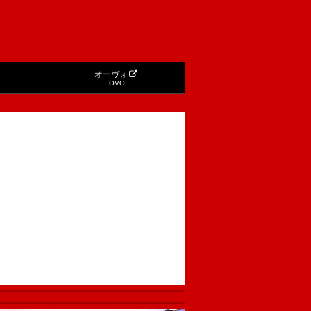
オーヴォ
OVO