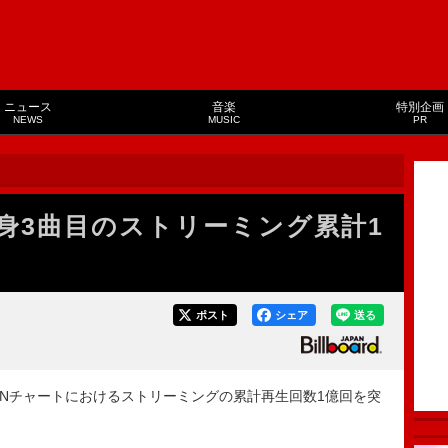
ニュース
音楽
特別企画
NEWS
MUSIC
PR
身3曲目のストリーミング累計1
ポスト
シェア
送る
 JAPANチャートにおけるストリーミングの累計再生回数1億回を突