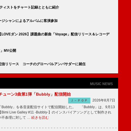
ーティストをチャート記録とともに紹介
ージシャンによるアルバムに客演参加
OVEダン 2026】課題曲の新曲「Voyage」配信リリース＆レコーデ
r」MV公開
配信リリース コーチのグローバルアンバサダーに就任
MUSIC NEWS
ーチューン3曲第1弾「Bubbly」配信開始
2026年8月7日
Ｊ－ＰＯＰ
Bubbly」を各音楽配信サイトで配信開始した。 「Bubbly」は、9月13
mi Live Galley #11 -Bubbly-】のインスパイアソングとして制作され
や不条理に対して …
続きを読む