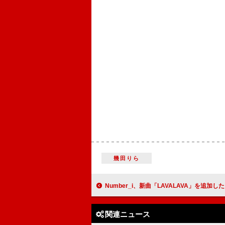
幾田りら
Number_i、新曲「LAVALAVA」を追加した『No.II』デラックス盤
関連ニュース