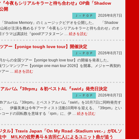
ラマ『今夜もシリアルキラーと待ち合わせ』OP曲「Shadow
V公開
2026年8月7日
Ｊ－ＰＯＰ
「Shadow Memory」のミュージックビデオを公開した。 「Shadow
、横山裕が主演を務めるドラマ『今夜もシリアルキラーと待ち合わせ』のオ
ドラマは講談社『good!アフタヌーン …
続きを読む
ツアー【yonige tough love tour】開催決定
2026年8月7日
Ｊ－ＰＯＰ
月からの全国ツアー【yonige tough love tour】の開催を発表した。
阪ワンマンツアー【yonige one man tour 2026】を開幕。メジャー再契約
ツアー …
続きを読む
hアルバム『39rpm』＆初ベストAL『swirl』発売日決定
2026年8月7日
Ｊ－ＰＯＰ
hアルバム『39rpm』とベストアルバム『swirl』を10月7日に同時発売す
。 伊藤美来は今年アーティスト活動10周年を迎える。『39rpm』とい
コードの回転数を意味する「rpm」に、伊 …
続きを読む
】Travis Japan「On My Road -Stadium ver.-」がDLソ
走中 M!LKの佐野勇斗＆吉田仁人によるユニット曲が追う