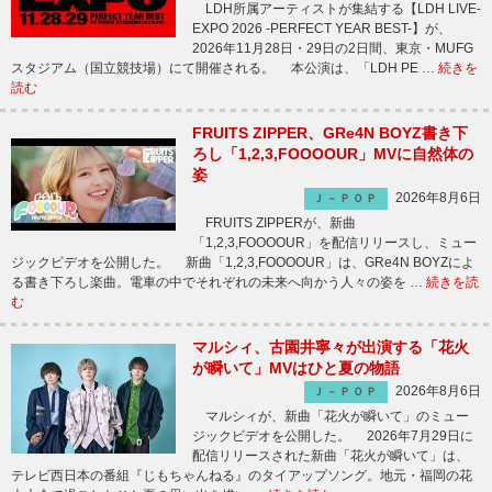
LDH所属アーティストが集結する【LDH LIVE-
EXPO 2026 -PERFECT YEAR BEST-】が、
2026年11月28日・29日の2日間、東京・MUFG
スタジアム（国立競技場）にて開催される。 本公演は、「LDH PE …
続きを
読む
FRUITS ZIPPER、GRe4N BOYZ書き下
ろし「1,2,3,FOOOOUR」MVに自然体の
姿
2026年8月6日
Ｊ－ＰＯＰ
FRUITS ZIPPERが、新曲
「1,2,3,FOOOOUR」を配信リリースし、ミュー
ジックビデオを公開した。 新曲「1,2,3,FOOOOUR」は、GRe4N BOYZによ
る書き下ろし楽曲。電車の中でそれぞれの未来へ向かう人々の姿を …
続きを読
む
マルシィ、古園井寧々が出演する「花火
が瞬いて」MVはひと夏の物語
2026年8月6日
Ｊ－ＰＯＰ
マルシィが、新曲「花火が瞬いて」のミュー
ジックビデオを公開した。 2026年7月29日に
配信リリースされた新曲「花火が瞬いて」は、
テレビ西日本の番組『じもちゃんねる』のタイアップソング。地元・福岡の花