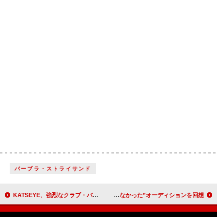
バーブラ・ストライサンド
KATSEYE、強烈なクラブ・バンガー「Gnarly」のMV公開
チャペル・ローン、プロデューサーが“スマホから目を上げもしなかった”オーディションを回想