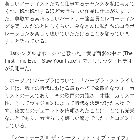
新しいアーティストたちと仕事するチャンスを私に与えて
くれ、惚れ惚れするほど素晴らしい作品に仕上がりまし
た。尊敬する素晴らしいパートナー達全員とレコーディン
グを楽しんだのと同じくらい、みなさんに私たちのコラボ
レーションを楽しく聴いていただけることを願っていま
す」と語っている。
1stシングルはホージアと歌った「愛は面影の中に (The
First Time Ever I Saw Your Face)」で、リリック・ビデオ
が公開中だ。
ホージアはバーブラについて、「バーブラ・ストライサ
ンドは、我々の時代における最も不朽で象徴的なヴォーカ
リストの一人であり、その歌声の力強さ、才能、カリスマ
性、そしてヴィジョンによって時代を決定づけた人物で
す。彼女とのデュエットを依頼されたことは、とても光栄
なことであり、素晴らしく嬉しい驚きでした」とコメント
している。
『パートナーズ II: ザ・シークレット・オブ・ライフ』