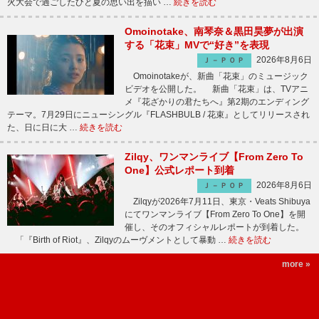
火大会で過ごしたひと夏の思い出を描い …
続きを読む
Omoinotake、南琴奈＆黒田昊夢が出演
する「花束」MVで“好き”を表現
2026年8月6日
Ｊ－ＰＯＰ
Omoinotakeが、新曲「花束」のミュージック
ビデオを公開した。 新曲「花束」は、TVアニ
メ『花ざかりの君たちへ』第2期のエンディング
テーマ。7月29日にニューシングル『FLASHBULB / 花束』としてリリースされ
た、日に日に大 …
続きを読む
Zilqy、ワンマンライブ【From Zero To
One】公式レポート到着
2026年8月6日
Ｊ－ＰＯＰ
Zilqyが2026年7月11日、東京・Veats Shibuya
にてワンマンライブ【From Zero To One】を開
催し、そのオフィシャルレポートが到着した。
「『Birth of Riot』、Zilqyのムーヴメントとして暴動 …
続きを読む
more »