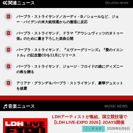
関連ニュース
RELATED NEWS
バーブラ・ストライサンド／カーディ・B／シェールなど、ジョ
ー・バイデンの米大統領選からの撤退に反応
バーブラ・ストライサンド、ドラマ『アウシュヴィッツのタトゥー
係』のために書き下ろした楽曲公開
バーブラ・ストライサンド、『エヴァーグリーンズ』『愛のイエン
トル』の記念盤CDを11月にリリース
バーブラ・ストライサンド、ジョージ・フロイドの娘にディズニー
の株を贈る
アリアナ・グランデ＆バーブラ・ストライサンド、豪華デュエット
を披露
音楽ニュース
MUSIC NEWS
LDHアーティストが集結、国立競技場で
【LDH LIVE-EXPO 2026】2DAYS開催
2026年8月6日
Ｊ－ＰＯＰ