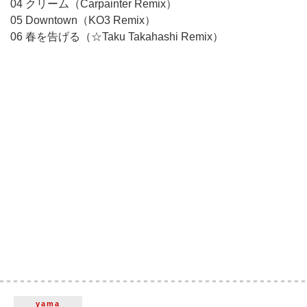
04 クリーム（Carpainter Remix）
05 Downtown（KO3 Remix）
06 春を告げる（☆Taku Takahashi Remix）
yama