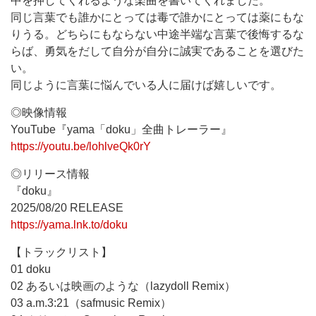
中を押してくれるような楽曲を書いてくれました。
同じ言葉でも誰かにとっては毒で誰かにとっては薬にもな
りうる。どちらにもならない中途半端な言葉で後悔するな
らば、勇気をだして自分が自分に誠実であることを選びた
い。
同じように言葉に悩んでいる人に届けば嬉しいです。
◎映像情報
YouTube『yama「doku」全曲トレーラー』
https://youtu.be/lohlveQk0rY
◎リリース情報
『doku』
2025/08/20 RELEASE
https://yama.lnk.to/doku
【トラックリスト】
01 doku
02 あるいは映画のような（lazydoll Remix）
03 a.m.3:21（safmusic Remix）