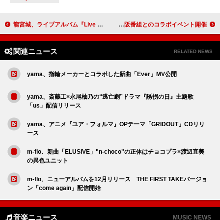
龍宮城、ライブアルバム『Live at 日本武道館「裏島」』配信リリース
超ときめき宣伝部、自身がDJを務めるFM大阪番組とのコラボイベント開催
関連ニュース
RELATED NEWS
yama、指輪メーカーとコラボした新曲「Ever」MV公開
yama、斎藤工×永尾柚乃の“逃亡劇”ドラマ『誘拐の日』主題歌
「us」配信リリース
yama、アニメ『ユア・フォルマ』OPテーマ「GRIDOUT」CDリリ
ース
m-flo、新曲「ELUSIVE」"n-choco"の正体はチョコプラ×渡辺直美
の異色ユニット
m-flo、ニューアルバムを12月リリース THE FIRST TAKEバージョ
ン「come again」配信開始
音楽ニュース
MUSIC NEWS