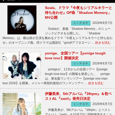
Soala、ドラマ『今夜もシリアルキラーと
待ち合わせ』OP曲「Shadow Memory」
MV公開
2026年8月7日
Ｊ－ＰＯＰ
Soalaが、新曲「Shadow Memory」のミュー
ジックビデオを公開した。 「Shadow
Memory」は、横山裕が主演を務めるドラマ『今夜もシリアルキラーと待ち合わ
せ』のオープニング曲。同ドラマは講談社『good!アフタヌーン …
続きを読む
yonige、全国ツアー【yonige tough
love tour】開催決定
2026年8月7日
Ｊ－ＰＯＰ
yonigeが、11月からの全国ツアー【yonige
tough love tour】の開催を発表した。 yonige
は、東名阪ワンマンツアー【yonige one man
tour 2026】を開幕。メジャー再契約後初のワンマンツアー …
続きを読む
伊藤美来、5thアルバム『39rpm』＆初ベ
ストAL『swirl』発売日決定
2026年8月7日
Ｊ－ＰＯＰ
伊藤美来が、5thアルバム『39rpm』とベスト
アルバム『swirl』を10月7日に同時発売すること