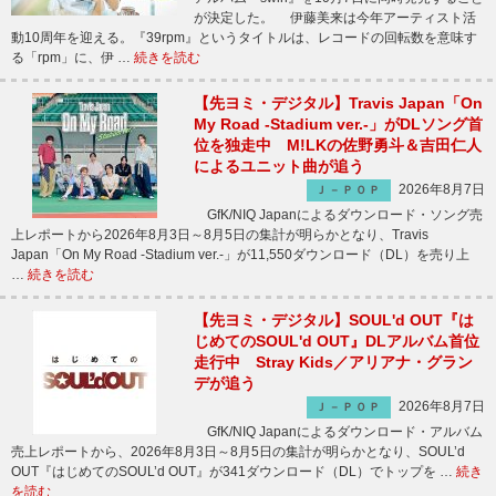
が決定した。 伊藤美来は今年アーティスト活
動10周年を迎える。『39rpm』というタイトルは、レコードの回転数を意味す
る「rpm」に、伊 …
続きを読む
【先ヨミ・デジタル】Travis Japan「On
My Road -Stadium ver.-」がDLソング首
位を独走中 M!LKの佐野勇斗＆吉田仁人
によるユニット曲が追う
2026年8月7日
Ｊ－ＰＯＰ
GfK/NIQ Japanによるダウンロード・ソング売
上レポートから2026年8月3日～8月5日の集計が明らかとなり、Travis
Japan「On My Road -Stadium ver.-」が11,550ダウンロード（DL）を売り上
…
続きを読む
【先ヨミ・デジタル】SOUL'd OUT『は
じめてのSOUL'd OUT』DLアルバム首位
走行中 Stray Kids／アリアナ・グラン
デが追う
2026年8月7日
Ｊ－ＰＯＰ
GfK/NIQ Japanによるダウンロード・アルバム
売上レポートから、2026年8月3日～8月5日の集計が明らかとなり、SOUL’d
OUT『はじめてのSOUL’d OUT』が341ダウンロード（DL）でトップを …
続き
を読む