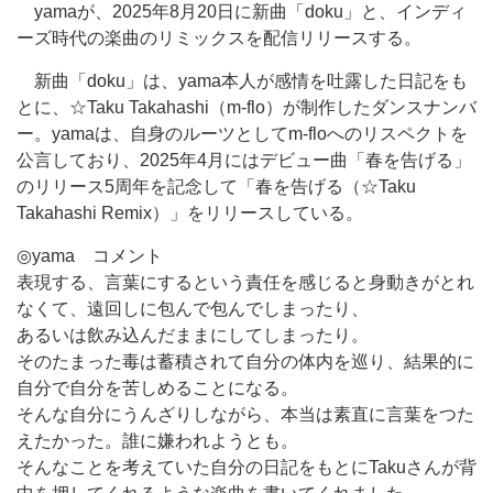
yamaが、2025年8月20日に新曲「doku」と、インディ
ーズ時代の楽曲のリミックスを配信リリースする。
新曲「doku」は、yama本人が感情を吐露した日記をも
とに、☆Taku Takahashi（m-flo）が制作したダンスナンバ
ー。yamaは、自身のルーツとしてm-floへのリスペクトを
公言しており、2025年4月にはデビュー曲「春を告げる」
のリリース5周年を記念して「春を告げる（☆Taku
Takahashi Remix）」をリリースしている。
◎yama コメント
表現する、言葉にするという責任を感じると身動きがとれ
なくて、遠回しに包んで包んでしまったり、
あるいは飲み込んだままにしてしまったり。
そのたまった毒は蓄積されて自分の体内を巡り、結果的に
自分で自分を苦しめることになる。
そんな自分にうんざりしながら、本当は素直に言葉をつた
えたかった。誰に嫌われようとも。
そんなことを考えていた自分の日記をもとにTakuさんが背