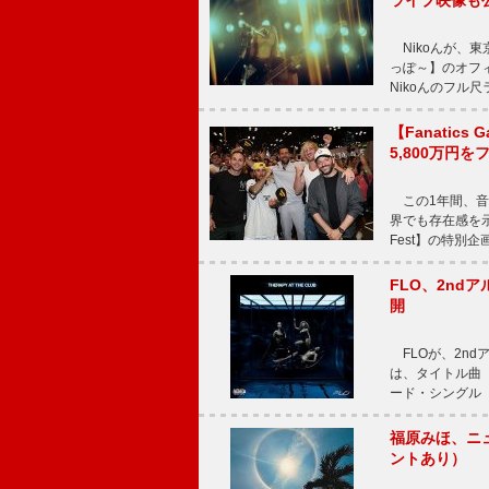
ライブ映像も
Nikoんが、東
っぽ～】のオフ
Nikoんのフル
【Fanatic
5,800万円
この1年間、音
界でも存在感を示
Fest】の特別企画
FLO、2ndア
開
FLOが、2ndア
は、タイトル曲「T
ード・シングル「L
福原みほ、ニュ
ントあり）