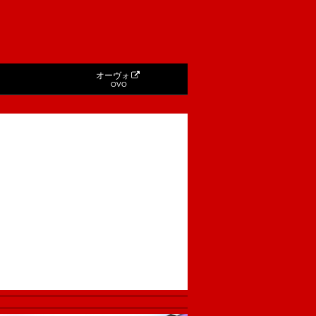
オーヴォ
OVO