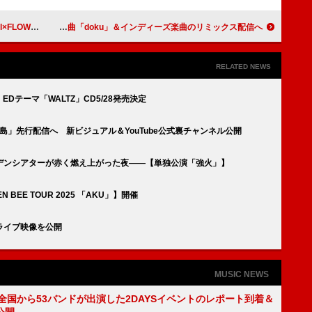
 FIRST TAKE＞
yama、☆Taku Takahashi提供の新曲「doku」＆インディーズ楽曲のリミックス配信へ
RELATED NEWS
Dテーマ「WALTZ」CD5/28発売決定
島」先行配信へ 新ビジュアル＆YouTube公式裏チャンネル公開
デンシアターが赤く燃え上がった夜――【単独公演「強火」】
EE TOUR 2025 「AKU」】開催
ライブ映像を公開
MUSIC NEWS
、全国から53バンドが出演した2DAYSイベントのレポート到着＆