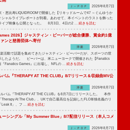
公開
2026年8月7日
Ｊ－ＰＯＰ
京・恵比寿LIQUIDROOMで開催した【リキッドルームで47 ～ぐんゆうか
ィシャルライブレポートが到着。あわせて、本イベントのラストを飾った
尺ライブ映像も公開となった。 8月3日、4日の2 …
続きを読む
s Games 2026】ジャスティン・ビーバーが総合優勝、賞金約1億
をファンと慈善団体へ寄付
2026年8月7日
洋楽
楽活動で話題を集めてきたジャスティン・ビーバーだが、スポーツの世
したようだ。 ビーバーは、米ニューヨークで開催された【Fanatics
『Fanatics Games』に出場し、NFLの …
続きを読む
ルバム『THERAPY AT THE CLUB』8/7リリース＆収録曲MV公
2026年8月7日
洋楽
ルバム『THERAPY AT THE CLUB』を8月7日にリリースした。 本作
herapy At The Club」、UKで自己最高位を記録したFLO単独名義のリ
eak It」、フ …
続きを読む
ーシングル「My Summer Blue」8/7配信リリース（本人コメ
2026年8月7日
Ｊ－ＰＯＰ