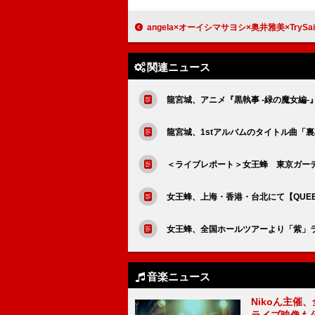
angela×オーイシマサヨシ×奥井雅美×TrySail×FLOW、デジモンOP曲「Butter-Fly」披露 ＜THE
関連ニュース
龍宮城、アニメ『黒執事 -緑の魔女編-』E
龍宮城、1stアルバムのタイトル曲「裏
＜ライブレポート＞女王蜂 東京ガー
女王蜂、上海・香港・台北にて【QUEEN B
女王蜂、全国ホールツアーより「紫」
音楽ニュース
Nikoん主催