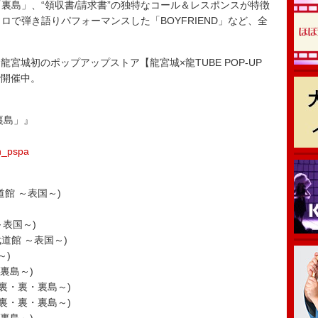
曲「裏島」、“領収書/請求書”の独特なコール＆レスポンスが特徴
NTがソロで弾き語りパフォーマンスした「BOYFRIEND」など、全
は、龍宮城初のポップアップストア【龍宮城×龍TUBE POP-UP
まで開催中。
「裏島」』
n_pspa
本武道館 ～表国～)
 ～表国～)
日本武道館 ～表国～)
～)
・裏島～)
館 ～裏・裏・裏島～)
館 ～裏・裏・裏島～)