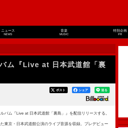
ニュース
音楽
特別企画
NEWS
MUSIC
PR
ム『Live at 日本武道館「裏
ポスト
シェア
送る
ルバム『Live at 日本武道館「裏島」』を配信リリースする。
された東京・日本武道館公演のライブ音源を収録。プレデビュー