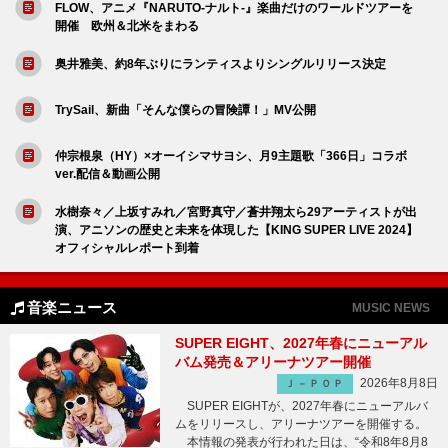
FLOW、アニメ『NARUTO-ナルト-』楽曲だけのワールドツアーを
開催 欧州＆北米をまわる
奥井雅美、約8年ぶりにランティスよりシングルリリース決定
TrySail、新曲「そんな僕らの冒険譚！」MV公開
仲宗根泉（HY）×オーイシマサヨシ、月9主題歌「366日」コラボ
ver.配信＆動画公開
水樹奈々／上坂すみれ／宮野真守／蒼井翔太ら29アーティストが出
演、アニソンの歴史と未来を体現した【KING SUPER LIVE 2024】
オフィシャルレポート到着
音楽ニュース
MUSIC NEWS
SUPER EIGHT、2027年春にニューアル
バム発売＆アリーナツアー開催
2026年8月8日
Ｊ－ＰＯＰ
SUPER EIGHTが、2027年春にニューアルバ
ムをリリースし、アリーナツアーを開催する。
本情報の発表が行われた日は、“令和8年8月8