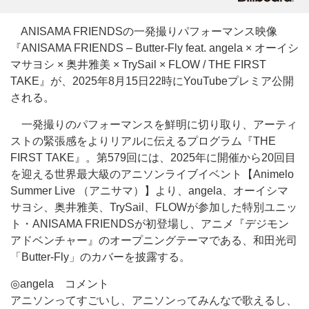
ANISAMA FRIENDSの一発撮りパフォーマンス映像
『ANISAMA FRIENDS – Butter-Fly feat. angela × オーイシ
マサヨシ × 奥井雅美 × TrySail × FLOW / THE FIRST
TAKE』が、2025年8月15日22時にYouTubeプレミア公開
される。
一発撮りのパフォーマンスを鮮明に切り取り、アーティ
ストの緊張感をよりリアルに伝えるプログラム『THE
FIRST TAKE』。第579回には、2025年に開催から20回目
を迎える世界最大級のアニソンライブイベント【Animelo
Summer Live （アニサマ）】より、angela、オーイシマ
サヨシ、奥井雅美、TrySail、FLOWが参加した特別ユニッ
ト・ANISAMA FRIENDSが初登場し、アニメ『デジモン
アドベンチャー』のオープニングテーマである、和田光司
「Butter-Fly」のカバーを披露する。
◎angela コメント
アニソンってすごいし、アニソンってみんなで歌えるし、