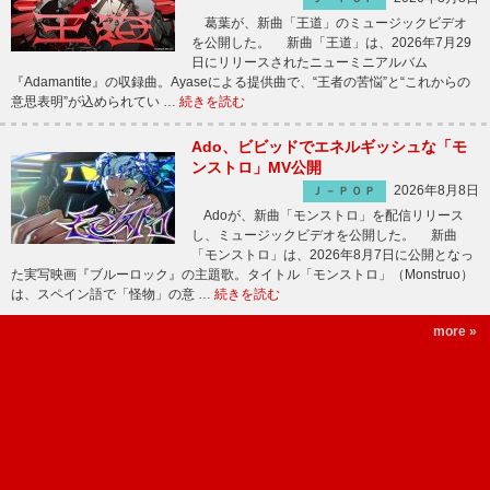
葛葉が、新曲「王道」のミュージックビデオ
を公開した。 新曲「王道」は、2026年7月29
日にリリースされたニューミニアルバム
『Adamantite』の収録曲。Ayaseによる提供曲で、“王者の苦悩”と“これからの
意思表明”が込められてい …
続きを読む
Ado、ビビッドでエネルギッシュな「モ
ンストロ」MV公開
2026年8月8日
Ｊ－ＰＯＰ
Adoが、新曲「モンストロ」を配信リリース
し、ミュージックビデオを公開した。 新曲
「モンストロ」は、2026年8月7日に公開となっ
た実写映画『ブルーロック』の主題歌。タイトル「モンストロ」（Monstruo）
は、スペイン語で「怪物」の意 …
続きを読む
more »