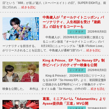
日”という「888」が並ぶ“超八（スーパーエイト）の日”。SUPER EIGHTは、前
日に行われ …
続きを読む
中島健人が『オールナイトニッポン』パ
ーソナリティ、人生相談を受け『遊戯
王』の話をするコーナーも
2026年8月8日
Ｊ－ＰＯＰ
中島健人が、2026年8月14日深夜に放送とな
るニッポン放送『オールナイトニッポン』のパ
ーソナリティを担当する。 8月19日にニューシングル『鬼事 / Fiction Love』
がリリースされることを記念して、中島健人が通称“1部”のパ …
続きを読む
King & Prince、EP『So Honey EP』制
作ビハインドのティザー映像を公開
2026年8月8日
Ｊ－ＰＯＰ
King & Princeが、2026年9月2日にリリースと
なる1st EP『So Honey EP』より、初回限定盤B
に収録されるEP制作ビハインド映像のティザー
映像を公開した。 本作は、タイトル曲「So Honey」の中の印 …
続きを読む
葛葉、ミニアルバム『Adamantite』より
Ayase提供曲「王道」MV公開
2026年8月8日
Ｊ－ＰＯＰ