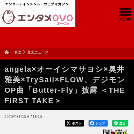
MENU
音楽
音楽ニュース
angela×オーイシマサヨシ×奥井
雅美×TrySail×FLOW、デジモン
OP曲「Butter-Fly」披露 ＜THE
FIRST TAKE＞
2025年8月15日 / 18:15
ポスト
シェア
送る