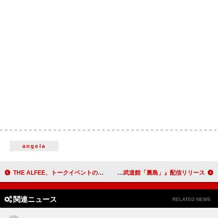
angela
THE ALFEE、トークイベントのライブビューイングを全国7都市で実施
龍宮城、ライブアルバム『Live at 日本武道館「裏島」』配信リリース
関連ニュース
RELATED NEWS