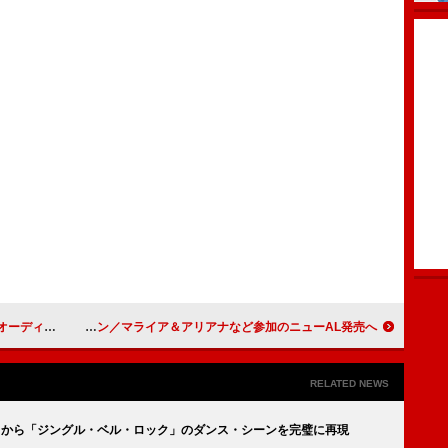
t Caravan』
バーブラ・ストライサンド、P・マッカートニー／B・ディラン／マライア＆アリアナなど参加のニューAL発売へ
RELATED NEWS
ズ』から「ジングル・ベル・ロック」のダンス・シーンを完璧に再現