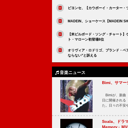
ビヨンセ、【カウボーイ・カーター・
MADEIN、ショーケース【MADEIN S
【米ビルボード・ソング・チャート】ケ
ト・マローン初登場8位
オリヴィア・ロドリゴ、プランド・ペア
ならない”と訴える
音楽ニュース
Bimi、サマ
Bimiが、新曲「
日に開催される【Bi
た。日々の不安
Soala、ド
Memory」M