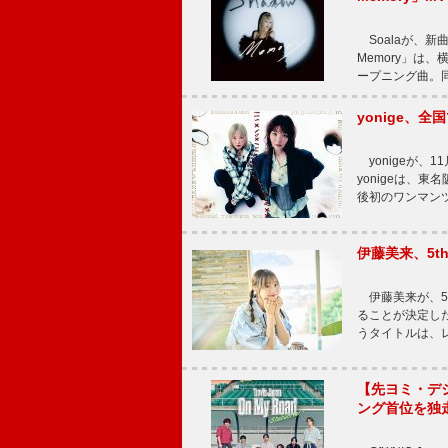
Soalaが、新曲
Memory」は
ープニング曲。同
yonige、全国
yonigeが、11
yonigeは、東名
後初のワンマン
伊藤美来、5t
伊藤美来が、5t
ることが決定した
うタイトルは、レ
【先ヨミ・デジタル
ング首位を独