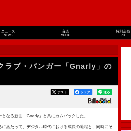
ニュース
音楽
特別企画
NEWS
MUSIC
PR
クラブ・バンガー「Gnarly」の
ポスト
シェア
送る
となる新曲「Gnarly」と共にカムバックした。
するにあたって、デジタル時代における成長の過程と、同時にそ