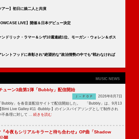
ツアー】初日に娘二人と共演
HOWCASE LIVE】開催＆日本デビュー決定
ンドリック・ラマー＆シザ10週連続1位、モーガン・ウォレン＆ポス
レントフッドに表彰され“絶望的な”政治情勢の中でも“戦わなければ
MUSIC NEWS
ーチューン3曲第1弾「Bubbly」配信開始
2026年8月7日
Ｊ－ＰＯＰ
Bubbly」を各音楽配信サイトで配信開始した。 「Bubbly」は、9月13
mi Live Galley #11 -Bubbly-】のインスパイアソングとして制作され
や不条理に対して …
続きを読む
ラマ『今夜もシリアルキラーと待ち合わせ』OP曲「Shadow
V公開