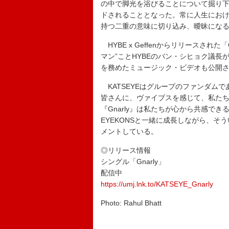
の中で脚光を浴びることについて掘り
ドされることとなった。常に人生における二
持つ二重の意味に切り込み、曖昧にな
HYBE x Geffenからリリースされ
マン”ことHYBEのバン・シヒョク議
を務めたミュージック・ビデオも公開
KATSEYEはグループのファンダムで
皆さんに、ヴァイブスを感じて、私た
『Gnarly』は私たちが心から共感で
EYEKONSと一緒に成長しながら、
メントしている。
◎リリース情報
シングル「Gnarly」
配信中
https://umj.lnk.to/KATSEYE_Gnarly
Photo: Rahul Bhatt