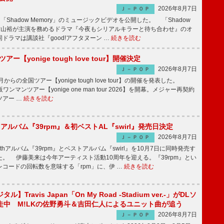
2026年8月7日
Ｊ－ＰＯＰ
「Shadow Memory」のミュージックビデオを公開した。 「Shadow
、横山裕が主演を務めるドラマ『今夜もシリアルキラーと待ち合わせ』のオ
ドラマは講談社『good!アフタヌーン …
続きを読む
ツアー【yonige tough love tour】開催決定
2026年8月7日
Ｊ－ＰＯＰ
月からの全国ツアー【yonige tough love tour】の開催を発表した。
阪ワンマンツアー【yonige one man tour 2026】を開幕。メジャー再契約
ツアー …
続きを読む
hアルバム『39rpm』＆初ベストAL『swirl』発売日決定
2026年8月7日
Ｊ－ＰＯＰ
hアルバム『39rpm』とベストアルバム『swirl』を10月7日に同時発売す
。 伊藤美来は今年アーティスト活動10周年を迎える。『39rpm』とい
コードの回転数を意味する「rpm」に、伊 …
続きを読む
】Travis Japan「On My Road -Stadium ver.-」がDLソ
走中 M!LKの佐野勇斗＆吉田仁人によるユニット曲が追う
2026年8月7日
Ｊ－ＰＯＰ