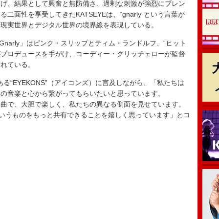
下げ、結果として興奮と無防備さ、過剰な刺激が強烈にブレン
面性を享受してきたKATSEYEは、“gnarly”という言葉が
る現実世界とデジタル世界の境界線を表現している。
た「Gnarly」はピンク・スリップとティム・ランドルフ、“ヒット
長がプロデュースを手がけ、コーディー・クリッチェローが監督
されている。
ある“EYEKONS”（アイコンズ）に言及しながら、「私たちは
ちの音楽と心から繋がってもらいたいと思っています。
きる曲で、大胆で楽しく、私たちの異なる側面を見せています。
そういうものをもっと共有できることを嬉しく思っています」とコ