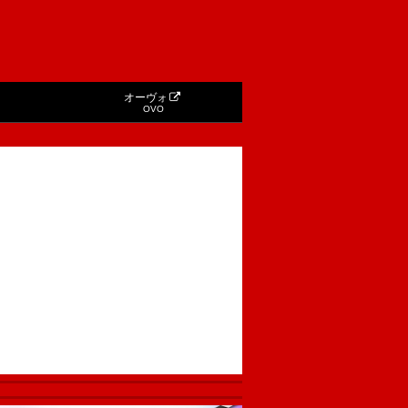
オーヴォ
OVO