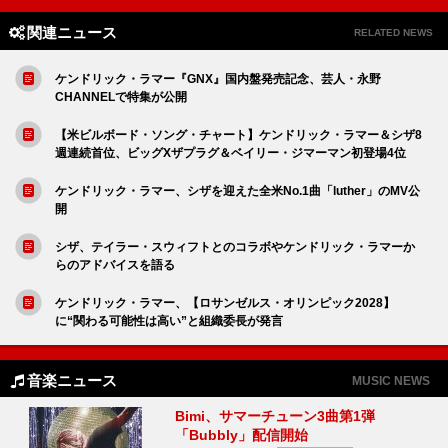
関連ニュース
RELATED NEWS
ケンドリック・ラマー『GNX』国内盤発売記念、芸人・永野
CHANNELで特集が公開
【米ビルボード・ソング・チャート】ケンドリック・ラマー＆シザ8
週連続首位、ビッグXザプラグ＆ベイリー・ジマーマン初登場4位
ケンドリック・ラマー、シザを迎えた全米No.1曲「luther」のMV公
開
シザ、テイラー・スウィフトとのコラボやケンドリック・ラマーか
らのアドバイスを語る
ケンドリック・ラマー、【ロサンゼルス・オリンピック2028】
に“関わる可能性は高い”と組織委長が発言
音楽ニュース
MUSIC NEWS
Bimi、サマーチューン3曲第1弾
「Bubbly」配信開始