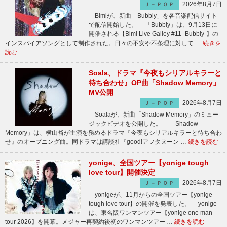
2026年8月7日
Ｊ－ＰＯＰ
Bimiが、新曲「Bubbly」を各音楽配信サイト
で配信開始した。 「Bubbly」は、9月13日に
開催される【Bimi Live Galley #11 -Bubbly-】の
インスパイアソングとして制作された。日々の不安や不条理に対して …
続きを
読む
Soala、ドラマ『今夜もシリアルキラーと
待ち合わせ』OP曲「Shadow Memory」
MV公開
2026年8月7日
Ｊ－ＰＯＰ
Soalaが、新曲「Shadow Memory」のミュー
ジックビデオを公開した。 「Shadow
Memory」は、横山裕が主演を務めるドラマ『今夜もシリアルキラーと待ち合わ
せ』のオープニング曲。同ドラマは講談社『good!アフタヌーン …
続きを読む
yonige、全国ツアー【yonige tough
love tour】開催決定
2026年8月7日
Ｊ－ＰＯＰ
yonigeが、11月からの全国ツアー【yonige
tough love tour】の開催を発表した。 yonige
は、東名阪ワンマンツアー【yonige one man
tour 2026】を開幕。メジャー再契約後初のワンマンツアー …
続きを読む