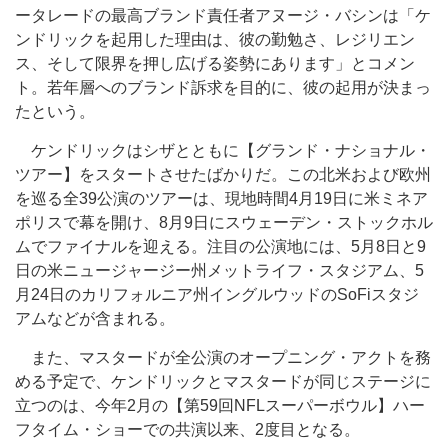
ータレードの最高ブランド責任者アヌージ・バシンは「ケ
ンドリックを起用した理由は、彼の勤勉さ、レジリエン
ス、そして限界を押し広げる姿勢にあります」とコメン
ト。若年層へのブランド訴求を目的に、彼の起用が決まっ
たという。
ケンドリックはシザとともに【グランド・ナショナル・
ツアー】をスタートさせたばかりだ。この北米および欧州
を巡る全39公演のツアーは、現地時間4月19日に米ミネア
ポリスで幕を開け、8月9日にスウェーデン・ストックホル
ムでファイナルを迎える。注目の公演地には、5月8日と9
日の米ニュージャージー州メットライフ・スタジアム、5
月24日のカリフォルニア州イングルウッドのSoFiスタジ
アムなどが含まれる。
また、マスタードが全公演のオープニング・アクトを務
める予定で、ケンドリックとマスタードが同じステージに
立つのは、今年2月の【第59回NFLスーパーボウル】ハー
フタイム・ショーでの共演以来、2度目となる。