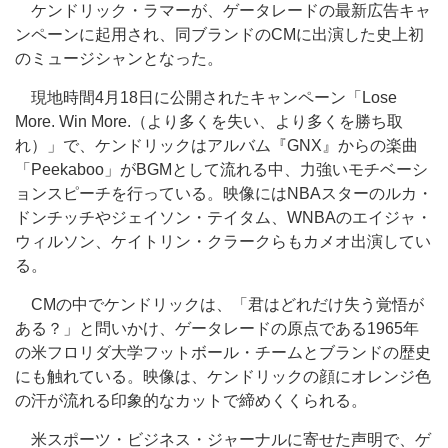
ケンドリック・ラマーが、ゲータレードの最新広告キャ
ンペーンに起用され、同ブランドのCMに出演した史上初
のミュージシャンとなった。
現地時間4月18日に公開されたキャンペーン「Lose
More. Win More.（より多くを失い、より多くを勝ち取
れ）」で、ケンドリック
は
アルバム『GNX』からの楽曲
「Peekaboo」がBGMとして流れる中、
力強いモチベーシ
ョンスピーチを行っている。映像にはNBAスターのルカ・
ドンチッチやジェイソン・テイタム、WNBAのエイジャ・
ウィルソン、ケイトリン・クラークらもカメオ出演してい
る。
CMの中でケンドリックは、「君はどれだけ失う覚悟が
ある？」と問いかけ、ゲータレードの原点である1965年
の米フロリダ大学フットボール・チームとブランドの歴史
にも触れている。映像は、
ケンドリックの
顔にオレンジ色
の汗が流れる印象的なカットで締めくくられる。
米スポーツ・ビジネス・ジャーナルに寄せた声明で、ゲ