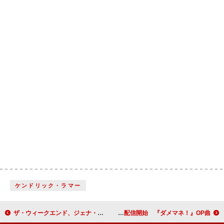
ケンドリック・ラマー
ザ・ウィークエンド、ジェナ・オルテガと共演する「Drive」MV公開
IVE、初ドラマタイアップの日本オリジナル新曲「DARE ME」配信開始 『ダメマネ！』OP曲