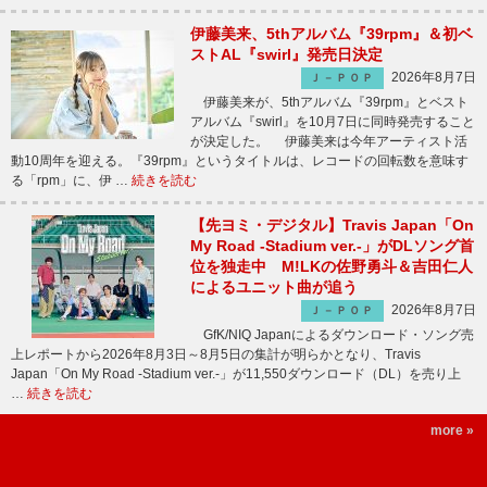
伊藤美来、5thアルバム『39rpm』＆初ベ
ストAL『swirl』発売日決定
2026年8月7日
Ｊ－ＰＯＰ
伊藤美来が、5thアルバム『39rpm』とベスト
アルバム『swirl』を10月7日に同時発売すること
が決定した。 伊藤美来は今年アーティスト活
動10周年を迎える。『39rpm』というタイトルは、レコードの回転数を意味す
る「rpm」に、伊 …
続きを読む
【先ヨミ・デジタル】Travis Japan「On
My Road -Stadium ver.-」がDLソング首
位を独走中 M!LKの佐野勇斗＆吉田仁人
によるユニット曲が追う
2026年8月7日
Ｊ－ＰＯＰ
GfK/NIQ Japanによるダウンロード・ソング売
上レポートから2026年8月3日～8月5日の集計が明らかとなり、Travis
Japan「On My Road -Stadium ver.-」が11,550ダウンロード（DL）を売り上
…
続きを読む
more »