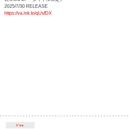
2025/7/30 RELEASE
https://va.lnk.to/qUsfDX
I've