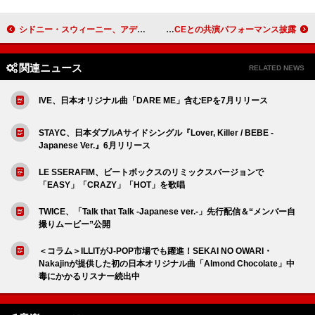
シドニー・スウィーニー、アデル「Someone Like You」を友人たちとカラオケで熱唱
コールドプレイ、韓国公演にてTWICEとの共演パフォーマンス披露
関連ニュース
RELATED NEWS
IVE、日本オリジナル曲「DARE ME」含むEPを7月リリース
STAYC、日本ダブルAサイドシングル『Lover, Killer / BEBE -
Japanese Ver.』6月リリース
LE SSERAFIM、ビートボックスのリミックスバージョンで
「EASY」「CRAZY」「HOT」を歌唱
TWICE、「Talk that Talk -Japanese ver.-」先行配信＆“メンバー自
撮りムービー”公開
＜コラム＞ILLITがJ-POP市場でも躍進！SEKAI NO OWARI・
Nakajinが提供した初の日本オリジナル曲「Almond Chocolate」中
毒にかかるリスナー続出中