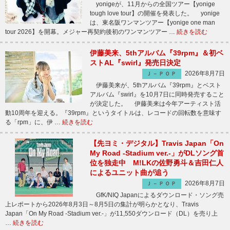
yonigeが、11月からの全国ツアー【yonige
tough love tour】の開催を発表した。 yonige
は、東名阪ワンマンツアー【yonige one man
tour 2026】を開幕。メジャー再契約後初のワンマンツアー …
続きを読む
伊藤美来、5thアルバム『39rpm』＆初ベ
ストAL『swirl』発売日決定
2026年8月7日
Ｊ－ＰＯＰ
伊藤美来が、5thアルバム『39rpm』とベスト
アルバム『swirl』を10月7日に同時発売すること
が決定した。 伊藤美来は今年アーティスト活
動10周年を迎える。『39rpm』というタイトルは、レコードの回転数を意味す
る「rpm」に、伊 …
続きを読む
【先ヨミ・デジタル】Travis Japan「On
My Road -Stadium ver.-」がDLソング首
位を独走中 M!LKの佐野勇斗＆吉田仁人
によるユニット曲が追う
2026年8月7日
Ｊ－ＰＯＰ
GfK/NIQ Japanによるダウンロード・ソング売
上レポートから2026年8月3日～8月5日の集計が明らかとなり、Travis
Japan「On My Road -Stadium ver.-」が11,550ダウンロード（DL）を売り上
…
続きを読む