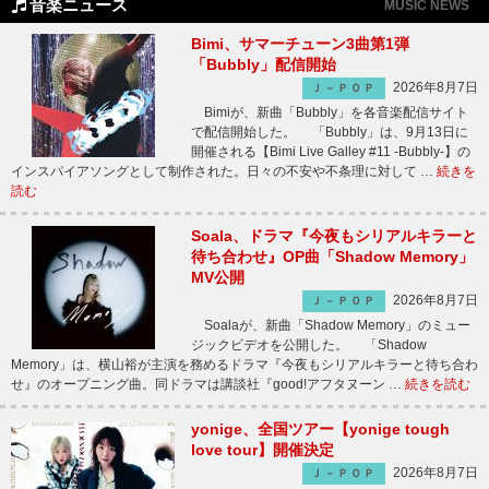
音楽ニュース
MUSIC NEWS
Bimi、サマーチューン3曲第1弾
「Bubbly」配信開始
2026年8月7日
Ｊ－ＰＯＰ
Bimiが、新曲「Bubbly」を各音楽配信サイト
で配信開始した。 「Bubbly」は、9月13日に
開催される【Bimi Live Galley #11 -Bubbly-】の
インスパイアソングとして制作された。日々の不安や不条理に対して …
続きを
読む
Soala、ドラマ『今夜もシリアルキラーと
待ち合わせ』OP曲「Shadow Memory」
MV公開
2026年8月7日
Ｊ－ＰＯＰ
Soalaが、新曲「Shadow Memory」のミュー
ジックビデオを公開した。 「Shadow
Memory」は、横山裕が主演を務めるドラマ『今夜もシリアルキラーと待ち合わ
せ』のオープニング曲。同ドラマは講談社『good!アフタヌーン …
続きを読む
yonige、全国ツアー【yonige tough
love tour】開催決定
2026年8月7日
Ｊ－ＰＯＰ