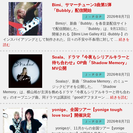
Bimi、サマーチューン3曲第1弾
「Bubbly」配信開始
2026年8月7日
Ｊ－ＰＯＰ
Bimiが、新曲「Bubbly」を各音楽配信サイト
で配信開始した。 「Bubbly」は、9月13日に
開催される【Bimi Live Galley #11 -Bubbly-】の
インスパイアソングとして制作された。日々の不安や不条理に対して …
続きを
読む
Soala、ドラマ『今夜もシリアルキラーと
待ち合わせ』OP曲「Shadow Memory」
MV公開
2026年8月7日
Ｊ－ＰＯＰ
Soalaが、新曲「Shadow Memory」のミュー
ジックビデオを公開した。 「Shadow
Memory」は、横山裕が主演を務めるドラマ『今夜もシリアルキラーと待ち合わ
せ』のオープニング曲。同ドラマは講談社『good!アフタヌーン …
続きを読む
yonige、全国ツアー【yonige tough
love tour】開催決定
2026年8月7日
Ｊ－ＰＯＰ
yonigeが、11月からの全国ツアー【yonige