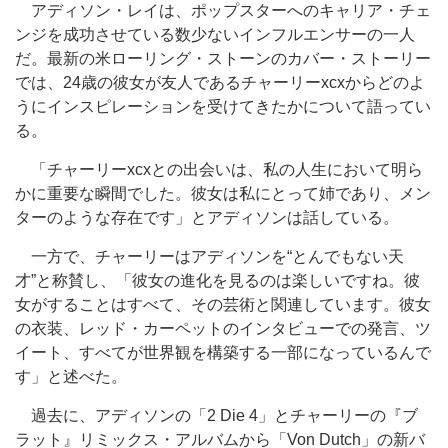
アディソン・レイは、ポップスターへのキャリア・チェ
ンジを成功させている数少ないインフルエンサーの一人
だ。最新の米ローリング・ストーンのカバー・ストーリー
では、24歳の彼女が友人であるチャーリーxcxからどのよ
うにインスピレーションを受けてきたかについて語ってい
る。
「チャーリーxcxとの出会いは、私の人生において明ら
かに重要な瞬間でした。彼女は私にとって姉であり、メン
ターのような存在です」とアディソンは話している。
一方で、チャーリーはアディソンを“とんでもない天
才”と称賛し、「彼女の進化を見るのは楽しいですね。彼
女がすることはすべて、その芸術と関連しています。彼女
の衣装、レッド・カーペットのインタビューでの発言、ツ
イート、すべてが世界観を構築する一部になっているんで
す」と述べた。
過去に、アディソンの「2 Die 4」とチャーリーの『ブ
ラット』リミックス・アルバムから「Von Dutch」の新バ