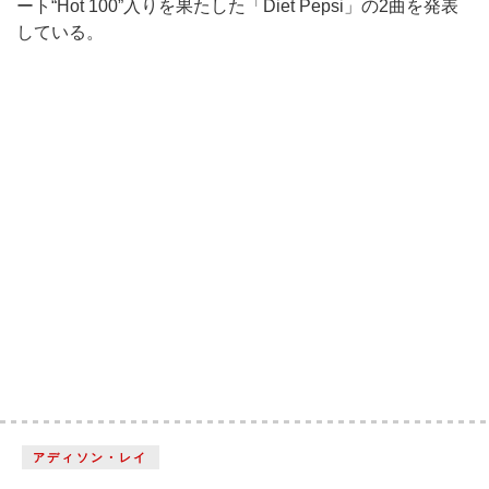
ート“Hot 100”入りを果たした「Diet Pepsi」の2曲を発表
している。
アディソン・レイ