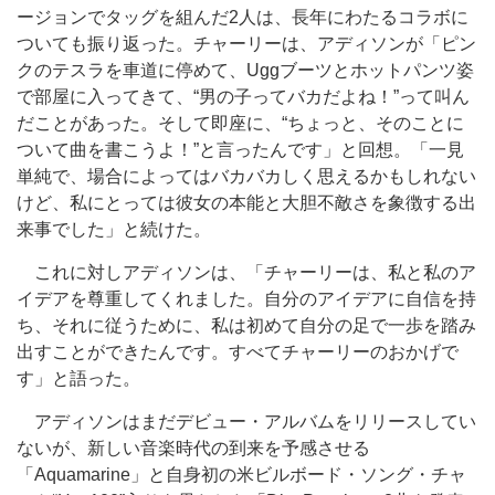
ージョンでタッグを組んだ2人は、長年にわたるコラボに
ついても振り返った。チャーリーは、アディソンが「ピン
クのテスラを車道に停めて、Uggブーツとホットパンツ姿
で部屋に入ってきて、“男の子ってバカだよね！”って叫ん
だことがあった。そして即座に、“ちょっと、そのことに
ついて曲を書こうよ！”と言ったんです」と回想。「一見
単純で、場合によってはバカバカしく思えるかもしれない
けど、私にとっては彼女の本能と大胆不敵さを象徴する出
来事でした」と続けた。
これに対しアディソンは、「チャーリーは、私と私のア
イデアを尊重してくれました。自分のアイデアに自信を持
ち、それに従うために、私は初めて自分の足で一歩を踏み
出すことができたんです。すべてチャーリーのおかげで
す」と語った。
アディソンはまだデビュー・アルバムをリリースしてい
ないが、新しい音楽時代の到来を予感させる
「Aquamarine」と自身初の米ビルボード・ソング・チャ