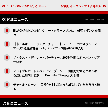
BLACKPINKのロゼ、ケリー・クラークソンに「APT.」ダンスを伝授
グリーン・デイ、南アフリカ公演で「American Idiot」歌詞を変更しイーロン・マスクを批判
関連ニュース
RELATED NEWS
BLACKPINKのロゼ、ケリー・クラークソンに「APT.」ダンスを伝
授
【米ビルボード・ソング・チャート】レディー・ガガ＆ブルーノ・
マーズ3週連続首位、バッド・バニー3曲がTOP10入り
ザ・ラスト・ディナー・パーティー、2025年4月にジャパン・ツア
ー決定
＜ライブレポート＞ベンソン・ブーン、圧倒的な歌声とエネルギー
を届けた初来日公演 「Beautiful Things」大合唱
チャペル・ローン、“口輪”をすればもっと成功していただろうと語
る
音楽ニュース
MUSIC NEWS