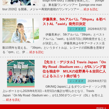
tough love tour】の開催を発表した。 yonige
は、東名阪ワンマンツアー【yonige one man
tour 2026】を開幕。メジャー再契約後初のワンマンツアー …
続きを読む
伊藤美来、5thアルバム『39rpm』＆初ベ
ストAL『swirl』発売日決定
2026年8月7日
Ｊ－ＰＯＰ
伊藤美来が、5thアルバム『39rpm』とベスト
アルバム『swirl』を10月7日に同時発売すること
が決定した。 伊藤美来は今年アーティスト活
動10周年を迎える。『39rpm』というタイトルは、レコードの回転数を意味す
る「rpm」に、伊 …
続きを読む
【先ヨミ・デジタル】Travis Japan「On
My Road -Stadium ver.-」がDLソング首
位を独走中 M!LKの佐野勇斗＆吉田仁人
によるユニット曲が追う
2026年8月7日
Ｊ－ＰＯＰ
GfK/NIQ Japanによるダウンロード・ソング売
上レポートから2026年8月3日～8月5日の集計が明らかとなり、Travis
Japan「On My Road -Stadium ver.-」が11,550ダウンロード（DL）を売り上
…
続きを読む
more »