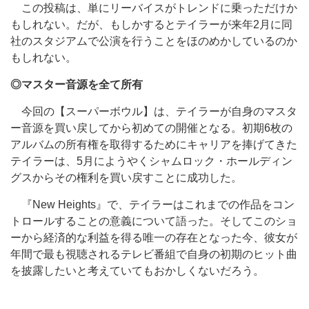
この投稿は、単にリーバイスがトレンドに乗っただけか
もしれない。だが、もしかするとテイラーが来年2月に同
社のスタジアムで公演を行うことをほのめかしているのか
もしれない。
◎マスター音源を全て所有
今回の【スーパーボウル】は、テイラーが自身のマスタ
ー音源を買い戻してから初めての開催となる。初期6枚の
アルバムの所有権を取得するためにキャリアを捧げてきた
テイラーは、5月にようやくシャムロック・ホールディン
グスからその権利を買い戻すことに成功した。
『New Heights』で、テイラーはこれまでの作品をコン
トロールすることの意義について語った。そしてこのショ
ーから経済的な利益を得る唯一の存在となった今、彼女が
年間で最も視聴されるテレビ番組で自身の初期のヒット曲
を披露したいと考えていてもおかしくないだろう。