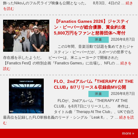
飾ったNikoんのフル尺ライブ映像も公開となった。 8月3日、4日の2 …
続き
を読む
【Fanatics Games 2026】ジャスティ
ン・ビーバーが総合優勝、賞金約1億
5,800万円をファンと慈善団体へ寄付
2026年8月7日
洋楽
この1年間、音楽活動で話題を集めてきたジャ
スティン・ビーバーだが、スポーツの世界でも
存在感を示したようだ。 ビーバーは、米ニューヨークで開催された
【Fanatics Fest】の特別企画『Fanatics Games』に出場し、NFLの …
続きを
読む
FLO、2ndアルバム『THERAPY AT THE
CLUB』8/7リリース＆収録曲MV公開
2026年8月7日
洋楽
FLOが、2ndアルバム『THERAPY AT THE
CLUB』を8月7日にリリースした。 本作は、
タイトル曲「Therapy At The Club」、UKで自己
最高位を記録したFLO単独名義のリード・シングル「Leak It」、フ …
続きを読
む
more »