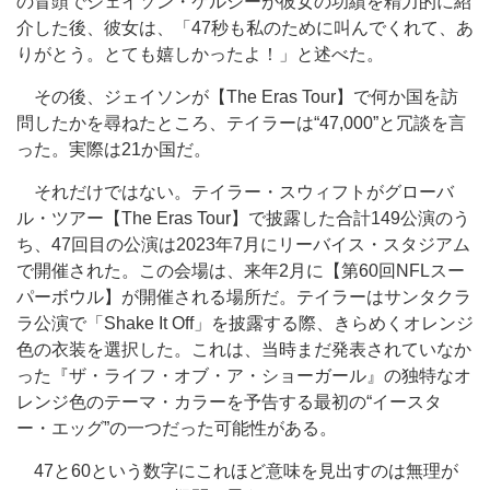
の冒頭でジェイソン・ケルシーが彼女の功績を精力的に紹
介した後、彼女は、「47秒も私のために叫んでくれて、あ
りがとう。とても嬉しかったよ！」と述べた。
その後、ジェイソンが【The Eras Tour】で何か国を訪
問したかを尋ねたところ、テイラーは“47,000”と冗談を言
った。実際は21か国だ。
それだけではない。テイラー・スウィフトがグローバ
ル・ツアー【The Eras Tour】で披露した合計149公演のう
ち、47回目の公演は2023年7月にリーバイス・スタジアム
で開催された。この会場は、来年2月に【第60回NFLスー
パーボウル】が開催される場所だ。テイラーはサンタクラ
ラ公演で「Shake It Off」を披露する際、きらめくオレンジ
色の衣装を選択した。これは、当時まだ発表されていなか
った『ザ・ライフ・オブ・ア・ショーガール』の独特なオ
レンジ色のテーマ・カラーを予告する最初の“イースタ
ー・エッグ”の一つだった可能性がある。
47と60という数字にこれほど意味を見出すのは無理が