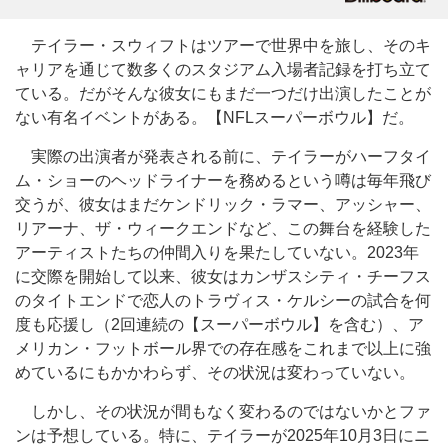
テイラー・スウィフトはツアーで世界中を旅し、そのキ
ャリアを通じて数多くのスタジアム入場者記録を打ち立て
ている。だがそんな彼女にもまだ一つだけ出演したことが
ない有名イベントがある。【NFLスーパーボウル】だ。
実際の出演者が発表される前に、テイラーがハーフタイ
ム・ショーのヘッドライナーを務めるという噂は毎年飛び
交うが、彼女はまだケンドリック・ラマー、アッシャー、
リアーナ、ザ・ウィークエンドなど、この舞台を経験した
アーティストたちの仲間入りを果たしていない。2023年
に交際を開始して以来、彼女はカンザスシティ・チーフス
のタイトエンドで恋人のトラヴィス・ケルシーの試合を何
度も応援し（2回連続の【スーパーボウル】を含む）、ア
メリカン・フットボール界での存在感をこれまで以上に強
めているにもかかわらず、その状況は変わっていない。
しかし、その状況が間もなく変わるのではないかとファ
ンは予想している。特に、テイラーが2025年10月3日にニ