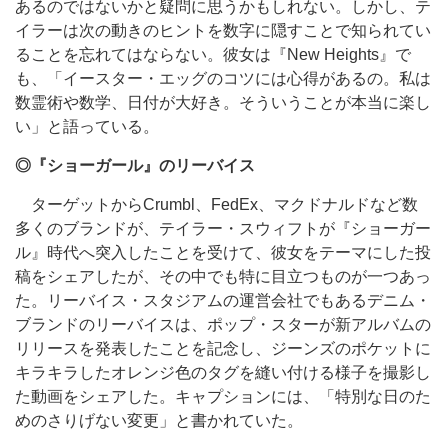
あるのではないかと疑問に思うかもしれない。しかし、テ
イラーは次の動きのヒントを数字に隠すことで知られてい
ることを忘れてはならない。彼女は『New Heights』で
も、「イースター・エッグのコツには心得があるの。私は
数霊術や数学、日付が大好き。そういうことが本当に楽し
い」と語っている。
◎『ショーガール』のリーバイス
ターゲットからCrumbl、FedEx、マクドナルドなど数
多くのブランドが、テイラー・スウィフトが『ショーガー
ル』時代へ突入したことを受けて、彼女をテーマにした投
稿をシェアしたが、その中でも特に目立つものが一つあっ
た。リーバイス・スタジアムの運営会社でもあるデニム・
ブランドのリーバイスは、ポップ・スターが新アルバムの
リリースを発表したことを記念し、ジーンズのポケットに
キラキラしたオレンジ色のタグを縫い付ける様子を撮影し
た動画をシェアした。キャプションには、「特別な日のた
めのさりげない変更」と書かれていた。