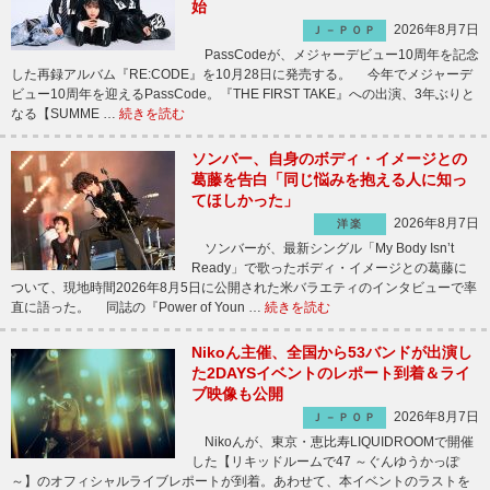
始
2026年8月7日
Ｊ－ＰＯＰ
PassCodeが、メジャーデビュー10周年を記念
した再録アルバム『RE:CODE』を10月28日に発売する。 今年でメジャーデ
ビュー10周年を迎えるPassCode。『THE FIRST TAKE』への出演、3年ぶりと
なる【SUMME …
続きを読む
ソンバー、自身のボディ・イメージとの
葛藤を告白「同じ悩みを抱える人に知っ
てほしかった」
2026年8月7日
洋楽
ソンバーが、最新シングル「My Body Isn’t
Ready」で歌ったボディ・イメージとの葛藤に
ついて、現地時間2026年8月5日に公開された米バラエティのインタビューで率
直に語った。 同誌の『Power of Youn …
続きを読む
Nikoん主催、全国から53バンドが出演し
た2DAYSイベントのレポート到着＆ライ
ブ映像も公開
2026年8月7日
Ｊ－ＰＯＰ
Nikoんが、東京・恵比寿LIQUIDROOMで開催
した【リキッドルームで47 ～ぐんゆうかっぽ
～】のオフィシャルライブレポートが到着。あわせて、本イベントのラストを