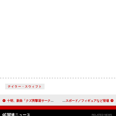
テイラー・スウィフト
十明、新曲「クズ男撃退サークル」リリース＆リリックビデオ公開
Mrs. GREEN APPLEの一番くじ第2弾、アクリルライト／キャンバスボード／フィギュアなど登場
関連ニュース
RELATED NEWS