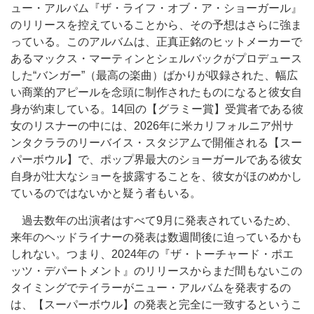
ュー・アルバム『ザ・ライフ・オブ・ア・ショーガール』
のリリースを控えていることから、その予想はさらに強ま
っている。このアルバムは、正真正銘のヒットメーカーで
あるマックス・マーティンとシェルバックがプロデュース
した“バンガー”（最高の楽曲）ばかりが収録された、幅広
い商業的アピールを念頭に制作されたものになると彼女自
身が約束している。14回の【グラミー賞】受賞者である彼
女のリスナーの中には、2026年に米カリフォルニア州サ
ンタクララのリーバイス・スタジアムで開催される【スー
パーボウル】で、ポップ界最大のショーガールである彼女
自身が壮大なショーを披露することを、彼女がほのめかし
ているのではないかと疑う者もいる。
過去数年の出演者はすべて9月に発表されているため、
来年のヘッドライナーの発表は数週間後に迫っているかも
しれない。つまり、2024年の『ザ・トーチャード・ポエ
ッツ・デパートメント』のリリースからまだ間もないこの
タイミングでテイラーがニュー・アルバムを発表するの
は、【スーパーボウル】の発表と完全に一致するというこ