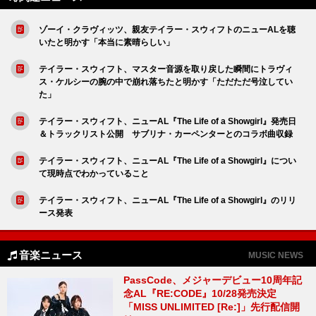
ゾーイ・クラヴィッツ、親友テイラー・スウィフトのニューALを聴
いたと明かす「本当に素晴らしい」
テイラー・スウィフト、マスター音源を取り戻した瞬間にトラヴィ
ス・ケルシーの腕の中で崩れ落ちたと明かす「ただただ号泣してい
た」
テイラー・スウィフト、ニューAL『The Life of a Showgirl』発売日
＆トラックリスト公開 サブリナ・カーペンターとのコラボ曲収録
テイラー・スウィフト、ニューAL『The Life of a Showgirl』につい
て現時点でわかっていること
テイラー・スウィフト、ニューAL『The Life of a Showgirl』のリリ
ース発表
音楽ニュース
MUSIC NEWS
PassCode、メジャーデビュー10周年記
念AL『RE:CODE』10/28発売決定
「MISS UNLIMITED [Re:]」先行配信開