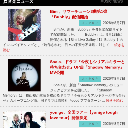
音楽ニュース
MUSIC NEWS
Bimi、サマーチューン3曲第1弾
「Bubbly」配信開始
2026年8月7日
Ｊ－ＰＯＰ
Bimiが、新曲「Bubbly」を各音楽配信サイト
で配信開始した。 「Bubbly」は、9月13日に
開催される【Bimi Live Galley #11 -Bubbly-】の
インスパイアソングとして制作された。日々の不安や不条理に対して …
続きを
読む
Soala、ドラマ『今夜もシリアルキラーと
待ち合わせ』OP曲「Shadow Memory」
MV公開
2026年8月7日
Ｊ－ＰＯＰ
Soalaが、新曲「Shadow Memory」のミュー
ジックビデオを公開した。 「Shadow
Memory」は、横山裕が主演を務めるドラマ『今夜もシリアルキラーと待ち合わ
せ』のオープニング曲。同ドラマは講談社『good!アフタヌーン …
続きを読む
yonige、全国ツアー【yonige tough
love tour】開催決定
2026年8月7日
Ｊ－ＰＯＰ