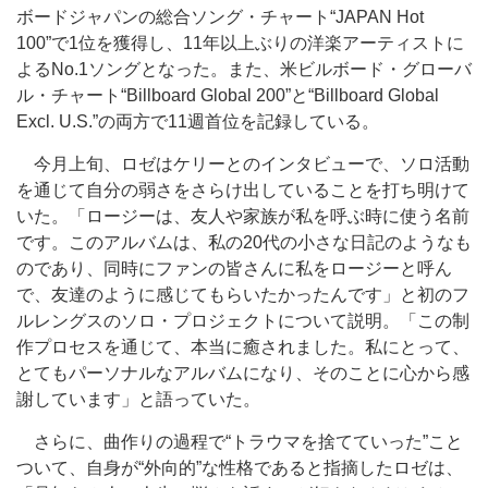
ボードジャパンの総合ソング・チャート“JAPAN Hot
100”で1位を獲得し、11年以上ぶりの洋楽アーティストに
よるNo.1ソングとなった。また、米ビルボード・グローバ
ル・チャート“Billboard Global 200”と“Billboard Global
Excl. U.S.”の両方で11週首位を記録している。
今月上旬、ロゼはケリーとのインタビューで、ソロ活動
を通じて自分の弱さをさらけ出していることを打ち明けて
いた。「ロージーは、友人や家族が私を呼ぶ時に使う名前
です。このアルバムは、私の20代の小さな日記のようなも
のであり、同時にファンの皆さんに私をロージーと呼ん
で、友達のように感じてもらいたかったんです」と初のフ
ルレングスのソロ・プロジェクトについて説明。「この制
作プロセスを通じて、本当に癒されました。私にとって、
とてもパーソナルなアルバムになり、そのことに心から感
謝しています」と語っていた。
さらに、曲作りの過程で“トラウマを捨てていった”こと
ついて、自身が“外向的”な性格であると指摘したロゼは、