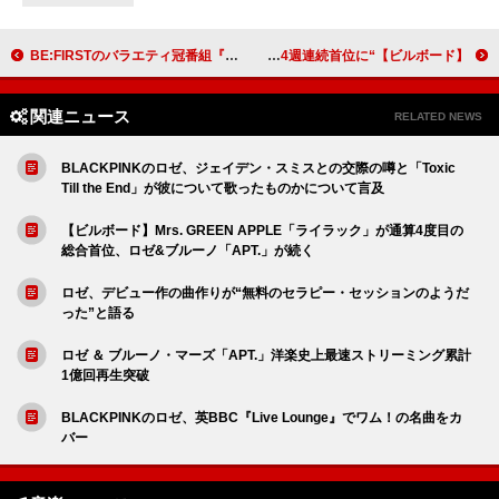
BE:FIRSTのバラエティ冠番組『BE:FIRST TV Season2』DVD＆Blu-ray発売決定
【ビルボード】“ニコニコ VOCALOID SONGS TOP20”、DECO*27「モニタリング」4週連続首位に
関連ニュース
RELATED NEWS
BLACKPINKのロゼ、ジェイデン・スミスとの交際の噂と「Toxic
Till the End」が彼について歌ったものかについて言及
【ビルボード】Mrs. GREEN APPLE「ライラック」が通算4度目の
総合首位、ロゼ&ブルーノ「APT.」が続く
ロゼ、デビュー作の曲作りが“無料のセラピー・セッションのようだ
った”と語る
ロゼ ＆ ブルーノ・マーズ「APT.」洋楽史上最速ストリーミング累計
1億回再生突破
BLACKPINKのロゼ、英BBC『Live Lounge』でワム！の名曲をカ
バー