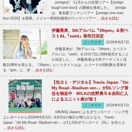
yonigeが、11月からの全国ツアー【yonige
tough love tour】の開催を発表した。 yonige
は、東名阪ワンマンツアー【yonige one man
tour 2026】を開幕。メジャー再契約後初のワンマンツアー …
続きを読む
伊藤美来、5thアルバム『39rpm』＆初ベ
ストAL『swirl』発売日決定
2026年8月7日
Ｊ－ＰＯＰ
伊藤美来が、5thアルバム『39rpm』とベスト
アルバム『swirl』を10月7日に同時発売すること
が決定した。 伊藤美来は今年アーティスト活
動10周年を迎える。『39rpm』というタイトルは、レコードの回転数を意味す
る「rpm」に、伊 …
続きを読む
【先ヨミ・デジタル】Travis Japan「On
My Road -Stadium ver.-」がDLソング首
位を独走中 M!LKの佐野勇斗＆吉田仁人
によるユニット曲が追う
2026年8月7日
Ｊ－ＰＯＰ
GfK/NIQ Japanによるダウンロード・ソング売
上レポートから2026年8月3日～8月5日の集計が明らかとなり、Travis
Japan「On My Road -Stadium ver.-」が11,550ダウンロード（DL）を売り上
…
続きを読む