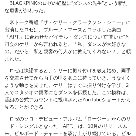
BLACKPINKのロゼの経歴に“ダンスの先生”という新た
な肩書が加わった。
米トーク番組『ザ・ケリー・クラークソン・ショー』に
出演したロゼは、ブルーノ・マーズとコラボした楽曲
「APT.」に合わせたバイラル・ダンスについて“聞いた”と
司会のケリーから言われると、「私、ダンスが大好きな
の。だから、私と観客の何人かに教えてくれない？」と頼
まれた。
ロゼは快諾すると、ケリーに振り付けを教え始め、両手
を交差させてから両手の甲をあごに持っていき、うなずく
ような動きを見せた。ケリーはすぐに振り付けを学び、2
人でスタジオの観客にもダンスを伝授した。この模様は、
番組の公式アカウントに投稿されたYouTubeショートから
見ることができる。
ロゼのソロ・デビュー・アルバム『ロージー』からのリ
ード・シングルとなった「APT.」は、10月のリリース以
来、ビルボード・チャートを駆け上がり続けている。ビル