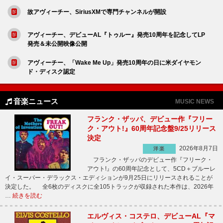
故アヴィーチー、SiriusXMで専門チャンネルが開設
アヴィーチー、デビューAL『トゥルー』発売10周年を記念してLP
発売＆未公開映像公開
アヴィーチー、「Wake Me Up」発売10周年の日に米ダイヤモン
ド・ディスク認定
音楽ニュース
MUSIC NEWS
フランク・ザッパ、デビュー作『フリー
ク・アウト!』60周年記念盤9/25リリース
決定
2026年8月7日
洋楽
フランク・ザッパのデビュー作『フリーク・
アウト!』の60周年記念として、5CD＋ブルーレ
イ・スーパー・デラックス・エディションが9月25日にリリースされることが
決定した。 全6枚のディスクに全105トラックが収録された本作は、2026年
…
続きを読む
エルヴィス・コステロ、デビューAL『マ