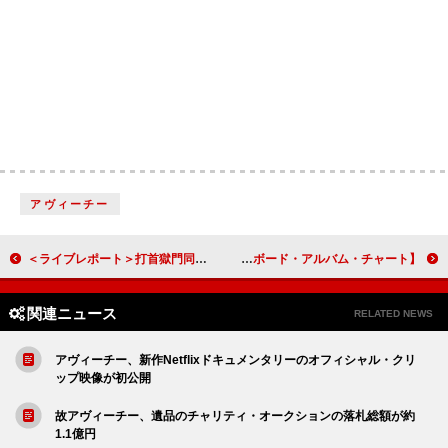
アヴィーチー
＜ライブレポート＞打首獄門同好会、結成20周年ツアー【20!+39!=59! TOUR】完遂「何歳から始めても遅くない」
【米ビルボード・アルバム・チャート】Stray Kids『HOP』初登場1位、マライア・キャリー『メリー・クリスマス』TOP10入り
関連ニュース
RELATED NEWS
アヴィーチー、新作Netflixドキュメンタリーのオフィシャル・クリ
ップ映像が初公開
故アヴィーチー、遺品のチャリティ・オークションの落札総額が約
1.1億円