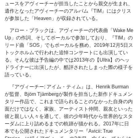
ュースをアヴィーチーが担当したことから親交が生まれ、
遺作となったアヴィーチーのアルバム『TIM』にはクリス
が参加した「Heaven」が収録されている。
アロー・ブラックは、アヴィーチーの代表曲「Wake Me
Up」の作詞、そしてボーカルで参加しており、『TIM』の
リード曲「SOS」でもボーカルを務め、2019年12月5日ス
トックホルムで行われた追悼コンサートにも出演してい
る。そんな彼は予告編の中では2013年の【Ultra】のヘッ
ドライナーに出演したが、酷評されたしまった際の様子を
語っている。
『アヴィーチー: アイム・ティム』は、Henrik Burman
が監督、Björn Tjärnbergが製作を担当した新作ドキュメン
タリー作品で、これまで語られることのなかった自身の内
面だけではなく、家族、アーティスト仲間、親友といった
彼と親しい人々を通して、彼の少年時代から世界的なスタ
ーダムに上り詰めるまでの軌跡が描かれる。2017年に日
本でも公開されたドキュメンタリー『Avicii: True