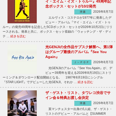
イ・エイム・イズ・トゥルー』49周年記
念ボックス・セットが10/2発売
2026年8月7日
洋楽
エルヴィス・コステロが1977年に発表したデ
ビュー・アルバム『マイ・エイム・イズ・トゥ
ルー』の発売49周年を記念した5CDボックス・セットが2026年10月2日にリリ
ースされる。発表と共に、ボックス・セット収録の「ウォッチング・ザ・ディ
テ …
続きを読む
光GENJIの全作品サブスク解禁へ、第1弾
はグループ最後のアルバム『See You
Again』
2026年8月7日
Ｊ－ＰＯＰ
光GENJIのアルバム『See You Again』が、デ
ビュー39周年を迎える2026年8月19日にストリ
ーミング＆ダウンロード配信開始となる。 1987年8月19日にシングル
『STAR LIGHT』でデビューした光GENJI。それか …
続きを読む
ザ・ゲスト・リスト、タワレコ渋谷でサ
イン会＆特典お渡し会決定
2026年8月7日
洋楽
英マンチェスター出身の5人組、ザ・ゲスト・
リストのデビュー・アルバムと【SUMMER