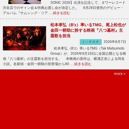
SONIC 2026】出演を記念して、タワーレコード
渋谷店でのサイン会＆特典お渡し会が決定した。 8月28日発売のデビュー・
アルバム『サムシング・リア …
続きを読む
松本孝弘（B'z）率いるTMG、尾上松也が
金田一耕助に扮する映画『八つ墓村』主
題歌を担当
2026年8月7日
Ｊ－ＰＯＰ
松本孝弘（B’z）率いるTMG（Tak Matsumoto
Group）が、2026年9月18日に全国公開となる映
画『八つ墓村』の主題歌を担当する。 本映画の原作は、横溝正史による同名
小説。名探偵・金田一耕助の初登場から80 …
続きを読む
more »