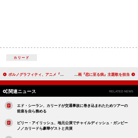
カリード
ポルノグラフィティ、アニメ『僕のヒーローアカデミア FINAL SEASON』OPテーマ担当
Saucy Dog、長尾謙杜（なにわ男子）×山田杏奈W主演映画『恋に至る病』主題歌を担当
関連ニュース
RELATED NEWS
エド・シーラン、カリードが交通事故に巻き込まれたためツアーの
前座を自ら務める
ビリー・アイリッシュ、地元公演でチャイルディッシュ・ガンビー
ノ／カリードら豪華ゲストと共演