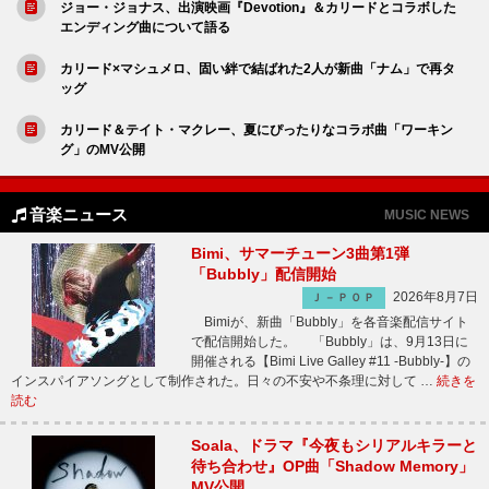
ジョー・ジョナス、出演映画『Devotion』＆カリードとコラボした
エンディング曲について語る
カリード×マシュメロ、固い絆で結ばれた2人が新曲「ナム」で再タ
ッグ
カリード＆テイト・マクレー、夏にぴったりなコラボ曲「ワーキン
グ」のMV公開
音楽ニュース
MUSIC NEWS
Bimi、サマーチューン3曲第1弾
「Bubbly」配信開始
2026年8月7日
Ｊ－ＰＯＰ
Bimiが、新曲「Bubbly」を各音楽配信サイト
で配信開始した。 「Bubbly」は、9月13日に
開催される【Bimi Live Galley #11 -Bubbly-】の
インスパイアソングとして制作された。日々の不安や不条理に対して …
続きを
読む
Soala、ドラマ『今夜もシリアルキラーと
待ち合わせ』OP曲「Shadow Memory」
MV公開