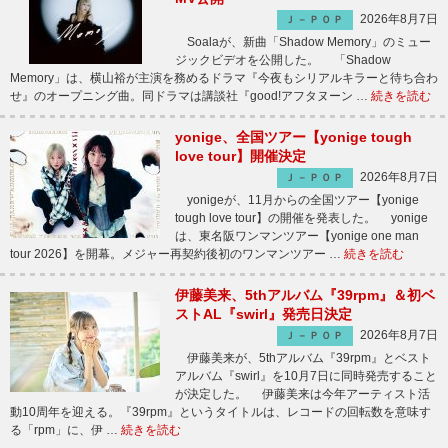
2026年8月7日
Ｊ－ＰＯＰ
Soalaが、新曲「Shadow Memory」のミュー
ジックビデオを公開した。 「Shadow
Memory」は、横山裕が主演を務めるドラマ『今夜もシリアルキラーと待ち合わ
せ』のオープニング曲。同ドラマは講談社『good!アフタヌーン …
続きを読む
yonige、全国ツアー【yonige tough
love tour】開催決定
2026年8月7日
Ｊ－ＰＯＰ
yonigeが、11月からの全国ツアー【yonige
tough love tour】の開催を発表した。 yonige
は、東名阪ワンマンツアー【yonige one man
tour 2026】を開幕。メジャー再契約後初のワンマンツアー …
続きを読む
伊藤美来、5thアルバム『39rpm』＆初ベ
ストAL『swirl』発売日決定
2026年8月7日
Ｊ－ＰＯＰ
伊藤美来が、5thアルバム『39rpm』とベスト
アルバム『swirl』を10月7日に同時発売すること
が決定した。 伊藤美来は今年アーティスト活
動10周年を迎える。『39rpm』というタイトルは、レコードの回転数を意味す
る「rpm」に、伊 …
続きを読む