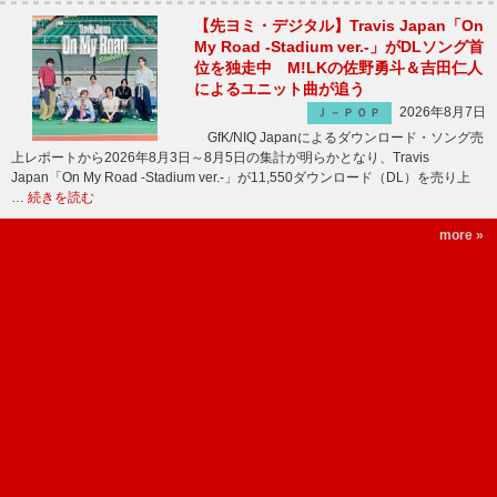
【先ヨミ・デジタル】Travis Japan「On
My Road -Stadium ver.-」がDLソング首
位を独走中 M!LKの佐野勇斗＆吉田仁人
によるユニット曲が追う
2026年8月7日
Ｊ－ＰＯＰ
GfK/NIQ Japanによるダウンロード・ソング売
上レポートから2026年8月3日～8月5日の集計が明らかとなり、Travis
Japan「On My Road -Stadium ver.-」が11,550ダウンロード（DL）を売り上
…
続きを読む
more »