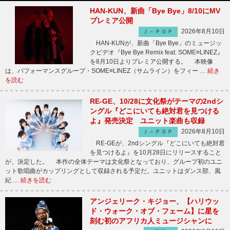
HAN-KUN、新曲「Bye Bye」8/10にMV
プレミア公開
2026年8月10日
Ｊ－ＰＯＰ
HAN-KUNが、新曲「Bye Bye」のミュージッ
クビデオ『Bye Bye Remix feat. SOME≡LINEZ』
を8月10日よりプレミア公開する。 本映像
は、パフォーマンスグループ・SOME≡LINEZ（サムライン）をフィー …
続き
を読む
RE-GE、10/28に文化祭がテーマの2ndシ
ングル『どこにいても絶対君を見つける
よ』発売決定 ユニット楽曲も収録
2026年8月10日
Ｊ－ＰＯＰ
RE-GEが、2ndシングル『どこにいても絶対君
を見つけるよ』を10月28日にリリースすること
が、決定した。 本作の全体テーマは文化祭となっており、グループ初のユニ
ット歌唱曲がカップリングとして収録される予定だ。ユニットはダンス部、風
紀 …
続きを読む
アンジェリーク・キジョー、【ハリウッ
ド・ウォーク・オブ・フェーム】に星を
刻む初のアフリカ人ミュージシャンに