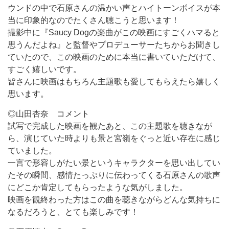
ウンドの中で石原さんの温かい声とハイトーンボイスが本
当に印象的なのでたくさん聴こうと思います！
撮影中に『Saucy Dogの楽曲がこの映画にすごくハマると
思うんだよね』と監督やプロデューサーたちからお聞きし
ていたので、この映画のために本当に書いていただけて、
すごく嬉しいです。
皆さんに映画はもちろん主題歌も愛してもらえたら嬉しく
思います。
◎山田杏奈 コメント
試写で完成した映画を観たあと、この主題歌を聴きなが
ら、演じていた時よりも景と宮嶺をぐっと近い存在に感じ
ていました。
一言で形容しがたい景というキャラクターを思い出してい
たその瞬間、感情たっぷりに伝わってくる石原さんの歌声
にどこか肯定してもらったような気がしました。
映画を観終わった方はこの曲を聴きながらどんな気持ちに
なるだろうと、とても楽しみです！