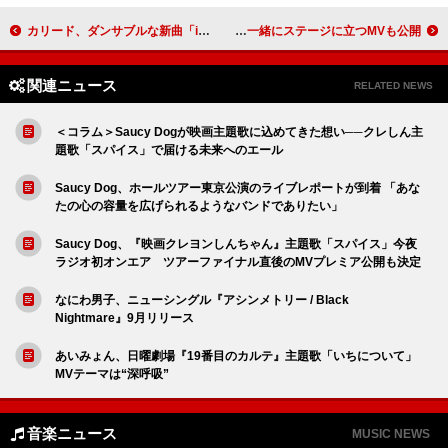
カリード、ダンサブルな新曲「in plain sight」公開
ドミニク・ファイク、息子の名前を冠した新作『ロケット』リリースへ 一緒にステージに立つMVも公開
関連ニュース
RELATED NEWS
＜コラム＞Saucy Dogが映画主題歌に込めてきた想い──クレしん主
題歌「スパイス」で届ける未来へのエール
Saucy Dog、ホールツアー東京公演のライブレポートが到着 「あな
たの心の容量を広げられるようなバンドでありたい」
Saucy Dog、『映画クレヨンしんちゃん』主題歌「スパイス」今夜
ラジオ初オンエア ツアーファイナル直後のMVプレミア公開も決定
なにわ男子、ニューシングル『アシンメトリー / Black
Nightmare』9月リリース
あいみょん、日曜劇場『19番目のカルテ』主題歌「いちについて」
MVテーマは“深呼吸”
音楽ニュース
MUSIC NEWS