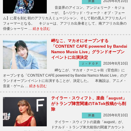
2026年8月10日
洋楽
音楽界のアイコン、アンジェリーク・キジョ
ーが、【ハリウッド・ウォーク・オブ・フェー
ム】に星を刻む初のアフリカ人ミュージシャン、そして初の黒人アフリカ人パ
フォーマーとなる。 キジョーは、アフリカ出身者として、南アフリカ出身の
俳優シャーリー …
続きを読む
岬なこ、マカオにオープンする
「CONTENT CAFE powered by Bandai
Namco Music Live」グランドオープン
イベントに出演決定
2026年8月10日
Ｊ－ＰＯＰ
岬なこが、マカオ・クーニャ街（官也街）に
オープンする「CONTENT CAFE powered by Bandai Namco Music Live」のグ
ランドオープンイベントに出演することが、決定した。 本施設は、アニメ・
音楽・ゲーム …
続きを読む
テイラー・スウィフト、楽曲「august」
がトランプ陣営関連のTikTok投稿から削
除
2026年8月10日
洋楽
テイラー・スウィフトの楽曲「august」が、
ドナルド・トランプ米大統領の関連アカウント