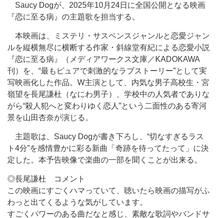
Saucy Dogが、2025年10月24日に全国公開となる映画
『恋に至る病』の主題歌を担当する。
本映画は、ミステリ・サスペンスジャンルと恋愛ジャン
ルを縦横無尽に横断する作家・斜線堂有紀による恋愛小説
『恋に至る病』（メディアワークス文庫／KADOKAWA
刊）を、“最もピュアで刺激的なラブストーリー”として実
写映画化した作品。W主演として、内気な男子高校生・宮
嶺望を長尾謙杜（なにわ男子）、学校中の人気者でありな
がら“殺人犯へと変わりゆく恋人”という二面性のある寄河
景を山田杏奈が演じる。
主題歌は、Saucy Dogが書き下ろし、“切なすぎるラス
ト4分”を感情豊かに彩る新曲「奇跡を待ってたって」に決
定した。本予告映像で楽曲の一部を聞くことが出来る。
◎長尾謙杜 コメント
この映画にすごくハマっていて、聴いたら映画の描写がふ
わっと出てくるような気がしています。
すごくパワーのある曲だなと感じ、素敵な歌詞やバンドサ