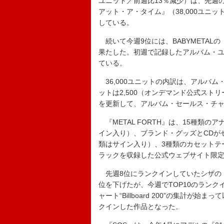
ユニット／前週比13％減少）は、先週
アット・ア・タイム』（38,000ユニ
している。
続いて今週9位には、BABYMETALの『
果たした。初週で記録したアルバム・ユニ
ている。
36,000ユニットの内訳は、アルバム
ットは2,500（オンデマンド公式スト
を更新して、アルバム・セールス・チャ
『METAL FORTH』は、15種類の
イン入り）、ブランド・グッズとCDが
類はサイン入り）、3種類のカセットテ
ラックを収録した公式ウェブサイト限定
先週8位にランクインしていたシザの『S
位を下げたが、今週でTOP10のランクイ
ャート“Billboard 200”の集計が
クインした作品となった。