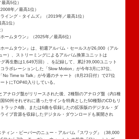
／最高5位）
008年／最高1位）
ライング・タイムズ』（2019年／最高1位）
最高1位）
位）
ームタウン』（2025年／最高6位）
ームタウン』は、初週アルバム・セールスが26,000（アル
ュー）、ストリーミングによるアルバム換算ユニットは
グ再生数は1,649万回）、を記録して、累計39,000ユニット
ボレーションした「Slow Motion」が今年3月に37位、
位、「No Time to Talk」が今週のチャート（8月23日付）で27位
ートにTOP40入りしている。
とアナログ盤がリリースされた後、2種類のアナログ盤（内1種
国50州それぞれに適ったサインを特典とした50種類のCDもリ
トラック4曲、または6曲を収録したの拡張版のデジタル・ダ
のライブ音源を収録したデジタル・ダウンロードも展開され
ティン・ビーバーのニュー・アルバム『スワッグ』（38,000