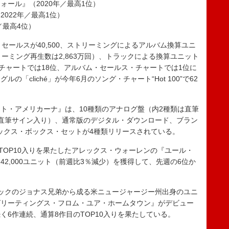
ール』（2020年／最高1位）
022年／最高1位）
／最高4位）
・セールスが40,500、ストリーミングによるアルバム換算ユニ
リーミング再生数は2,863万回）、トラックによる換算ユニット
・チャートでは18位、アルバム・セールス・チャートでは1位に
「cliché」が今年6月のソング・チャート“Hot 100”で62
・アメリカーナ』は、10種類のアナログ盤（内2種類は直筆
は直筆サイン入り）、通常版のデジタル・ダウンロード、ブラン
ックス・ボックス・セットが4種類リリースされている。
TOP10入りを果たしたアレックス・ウォーレンの『ユール・
2,000ユニット（前週比3％減少）を獲得して、先週の6位か
ックのジョナス兄弟から成る米ニュージャージー州出身のユニ
グリーティングス・フロム・ユア・ホームタウン』がデビュー
6作連続、通算8作目のTOP10入りを果たしている。