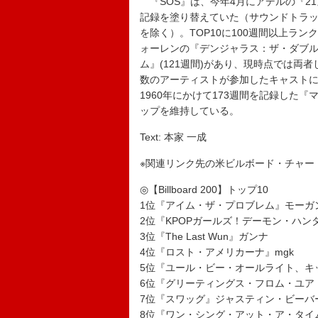
『SOS』は、今年4月にアデルの『21
記録を塗り替えていた（サウンドトラ
を除く）。TOP10に100週間以上ラ
ォーレンの『デンジャラス：ザ・ダブル
ム』(121週間)があり、現時点では
数のアーティストが参加したキャストに
1960年にかけて173週間を記録した
ップを維持している。
Text: 本家 一成
※関連リンク先の米ビルボード・チャー
◎【Billboard 200】トップ10
1位『アイム・ザ・プロブレム』モーガ
2位『KPOPガールズ！デーモン・ハ
3位『The Last Wun』ガンナ
4位『ロスト・アメリカーナ』mgk
5位『ユール・ビー・オールライト、キ
6位『グリーティングス・フロム・ユア
7位『スワッグ』ジャスティン・ビーバ
8位『ワン・シング・アット・ア・タイ