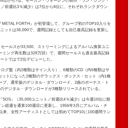
の5位から7位、モーガン・ウォーレンの前作『ワン・シング・
ット／前週比3％減少）は7位から8位に、それぞれランクダウン
METAL FORTH』が初登場して、グループ初のTOP10入りを
ットは36,000で、週間記録としても自己最高記録を更新し
・セールスが33,500、ストリーミングによるアルバム換算ユニ
リーミング再生数は328万回）で、週間セールスも過去最高記録
ートではで2位デビューした。
アナログ盤（内2種類はサイン入り）、6種類のCD（内5種類はサ
セットになった2種類のデラックス・ボックス・セット（内1種
ープ、通常版のデジタル・ダウンロード、2曲のボーナス・ト
のデジタル・ダウンロードが3種類リリースされている。
OS』（35,000ユニット／前週比4％減少）は今週10位に順
ン総週を通算100週目に更新し、1956年3月にアルバム・チ
始まって以来、女性アーティストとしては初めてTOP10に100週間ラン