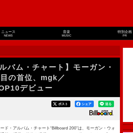
ニュース
音楽
特別企画
NEWS
MUSIC
PR
ルバム・チャート】モーガン・
目の首位、mgk／
TOP10デビュー
ポスト
シェア
送る
ド・アルバム・チャート“Billboard 200”は、モーガン・ウォ