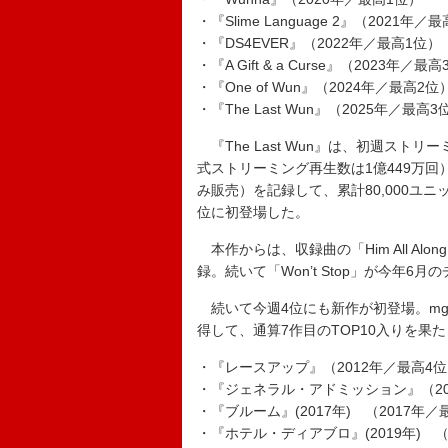
・『Slime Language 2』（2021年／
・『DS4EVER』（2022年／最高1位）
・『A Gift & a Curse』（2023年／最
・『One of Wun』（2024年／最高2位
・『The Last Wun』（2025年／最高3
『The Last Wun』は、初週スト
式ストリーミング再生数は1億449万回
み販売）を記録して、累計80,000ユ
位に初登場した。
本作からは、収録曲の「Him All Alon
録。続いて「Won’t Stop」が今年6
続いて今週4位にも新作が初登場。mgk
得して、通算7作目のTOP10入りを果
・『レースアップ』（2012年／最高4
・『ジェネラル・アドミッション』（20
・『ブルーム』(2017年) （2017年／
・『ホテル・ディアブロ』(2019年) （