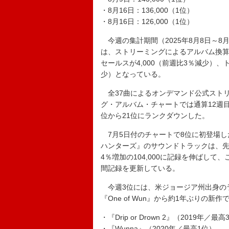
・8月16日：136,000（1位）
・8月16日：126,000（1位）
今週の集計期間（2025年8月8日～8月
は、ストリーミングによるアルバム換算ユ
セールスが4,000（前週比3％減少）、
少）となっている。
全37曲によるオンデマンド公式ストリー
グ・アルバム・チャートでは通算12週
位から21位にランクダウンした。
7月5日付のチャートで8位に初登場したN
ハンターズ』のサウンドトラックは、先
4％増加の104,000に記録を伸ばし
間記録を更新している。
今週3位には、米ジョージア州出身のラッ
『One of Wun』から約1年ぶりの新
・『Drip or Drown 2』（2019年／最
・『Wunna』（2020年／最高1位）