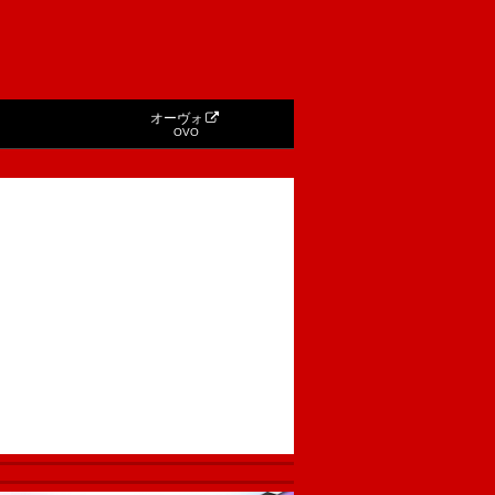
オーヴォ
OVO