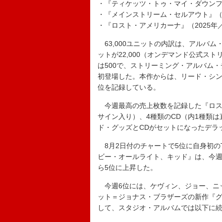
・『ティケッツ・トゥ・マイ・ダウンフォ
・『メインストリーム・セルアウト』（2
・『ロスト・アメリカーナ』（2025年
63,000ユニットの内訳は、アルバム
ットが22,000（オンデマンド公式スト
は500で、ストリーミング・アルバム
初登場した。本作からは、リード・シングルの
位を記録している。
今週最高の売上枚数を記録した『ロスト
サイン入り）、4種類のCD（内1種類
ド・グッズとCDがセットになったデラ
8月2日付のチャートで5位に自身初の
ビー・オールライト、キッド』は、今週4
ら5位に上昇した。
今週6位には、ケヴィン、ジョー、ニ
ット＝ジョナス・ブラザーズの新作『
して、スタジオ・アルバムでは以下に続く