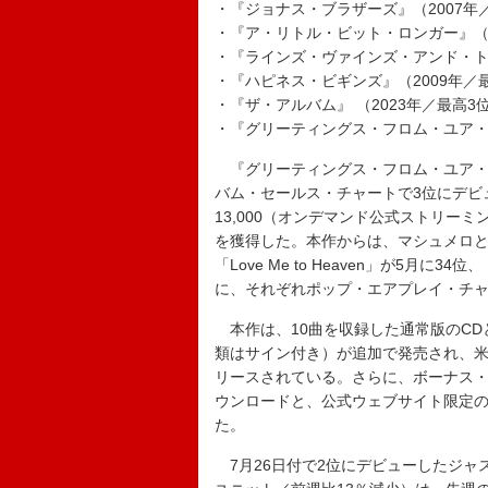
・『ジョナス・ブラザーズ』（2007年
・『ア・リトル・ビット・ロンガー』（2
・『ラインズ・ヴァインズ・アンド・ト
・『ハピネス・ビギンズ』（2009年／
・『ザ・アルバム』 （2023年／最高3
・『グリーティングス・フロム・ユア・ホ
『グリーティングス・フロム・ユア・ホ
バム・セールス・チャートで3位にデビ
13,000（オンデマンド公式ストリーミン
を獲得した。本作からは、マシュメロとコラ
「Love Me to Heaven」が5月に34
に、それぞれポップ・エアプレイ・チャ
本作は、10曲を収録した通常版のCD
類はサイン付き）が追加で発売され、米
リースされている。さらに、ボーナス・
ウンロードと、公式ウェブサイト限定
た。
7月26日付で2位にデビューしたジャス