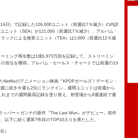
14日）で記録した126,000ユニット（前週比7％減少）の内訳
ニット（SEA）が121,000（前週比7％減少）、アルバム・
トラックによる換算ユニット（TEA）は1,000（前週比12％減
ミング再生数は1億5,973万回を記録して、ストリーミン
目の首位を獲得。アルバム・セールス・チャートでは前週の13
etflixのアニメーション映画『KPOPガールズ！デーモン・
週に続き今週も2位にランクイン。週間ユニットは前週から
て、これまでの週間最高記録を塗り替え、初登場から8週連続で週
パー＝ガンナの新作『The Last Wun』がデビュー。前作
作で、以下に続く通算7作目のTOP10入りを果たした。
高3位）