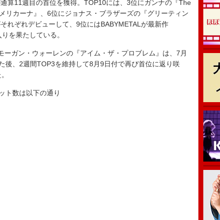
算11週目の首位を獲得。TOP10には、3位にガンナの『The
ト・アメリカーナ』、6位にジョナス・ブラザーズの『グリーティン
れぞれデビューして、9位にはBABYMETALが最新作
10入りを果たしている。
たモーガン・ウォーレンの『アイム・ザ・プロブレム』は、7月
た後、2週間TOP3を維持して8月9日付で再び首位に返り咲
た。
ニット数は以下の通り