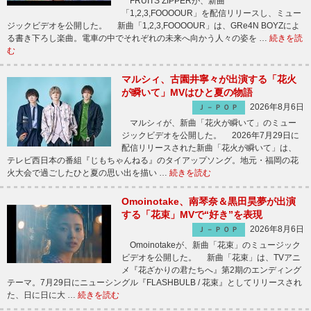
FRUITS ZIPPERが、新曲
「1,2,3,FOOOOUR」を配信リリースし、ミュー
ジックビデオを公開した。 新曲「1,2,3,FOOOOUR」は、GRe4N BOYZによ
る書き下ろし楽曲。電車の中でそれぞれの未来へ向かう人々の姿を …
続きを読
む
マルシィ、古園井寧々が出演する「花火
が瞬いて」MVはひと夏の物語
2026年8月6日
Ｊ－ＰＯＰ
マルシィが、新曲「花火が瞬いて」のミュー
ジックビデオを公開した。 2026年7月29日に
配信リリースされた新曲「花火が瞬いて」は、
テレビ西日本の番組『じもちゃんねる』のタイアップソング。地元・福岡の花
火大会で過ごしたひと夏の思い出を描い …
続きを読む
Omoinotake、南琴奈＆黒田昊夢が出演
する「花束」MVで“好き”を表現
2026年8月6日
Ｊ－ＰＯＰ
Omoinotakeが、新曲「花束」のミュージック
ビデオを公開した。 新曲「花束」は、TVアニ
メ『花ざかりの君たちへ』第2期のエンディング
テーマ。7月29日にニューシングル『FLASHBULB / 花束』としてリリースされ
た、日に日に大 …
続きを読む