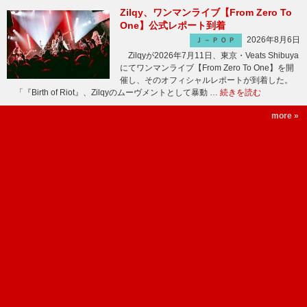
Zilqy、ワンマンライブ【From Zero To
One】公式レポート到着
2026年8月6日
Ｊ－ＰＯＰ
Zilqyが2026年7月11日、東京・Veats Shibuya
にてワンマンライブ【From Zero To One】を開
催し、そのオフィシャルレポートが到着した。
「『Birth of Riot』、Zilqyのムーヴメントとして暴動 …
続きを読む
more »