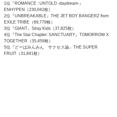
1位『ROMANCE : UNTOLD -daydream-』
ENHYPEN（230,042枚）
2位『UNBREAKABLE』THE JET BOY BANGERZ from
EXILE TRIBE（69,779枚）
3位『GIANT』Stray Kids（37,825枚）
4位『The Star Chapter: SANCTUARY』TOMORROW X
TOGETHER（35,459枚）
5位『どーぱみんみん サクセス論』THE SUPER
FRUIT（31,841枚）