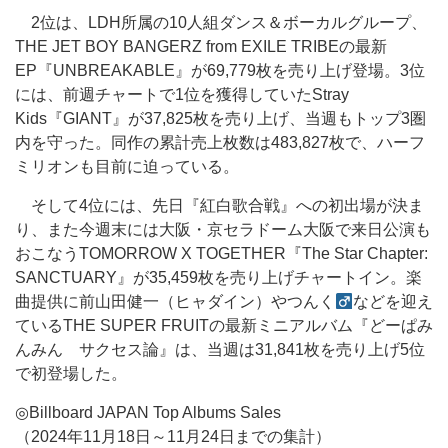
2位は、LDH所属の10人組ダンス＆ボーカルグループ、
THE JET BOY BANGERZ from EXILE TRIBEの最新
EP『UNBREAKABLE』が69,779枚を売り上げ登場。3位
には、前週チャートで1位を獲得していたStray
Kids『GIANT』が37,825枚を売り上げ、当週もトップ3圏
内を守った。同作の累計売上枚数は483,827枚で、ハーフ
ミリオンも目前に迫っている。
そして4位には、先日『紅白歌合戦』への初出場が決ま
り、また今週末には大阪・京セラドーム大阪で来日公演も
おこなうTOMORROW X TOGETHER『The Star Chapter:
SANCTUARY』が35,459枚を売り上げチャートイン。楽
曲提供に前山田健一（ヒャダイン）やつんく
などを迎え
ているTHE SUPER FRUITの最新ミニアルバム『どーぱみ
んみん サクセス論』は、当週は31,841枚を売り上げ5位
で初登場した。
◎Billboard JAPAN Top Albums Sales
（2024年11月18日～11月24日までの集計）