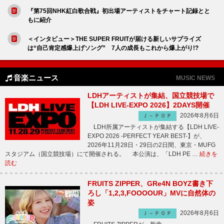
『第75回NHK紅白歌合戦』初出場アーティストをチャート記録とと
もに紹介
＜インタビュー＞THE SUPER FRUITが届ける新しいサプライズ
は“自己肯定感爆上げソング” 7人の成長もこれから爆上がり!?
音楽ニュース
MUSIC NEWS
LDHアーティストが集結、国立競技場で
【LDH LIVE-EXPO 2026】2DAYS開催
2026年8月6日
Ｊ－ＰＯＰ
LDH所属アーティストが集結する【LDH LIVE-
EXPO 2026 -PERFECT YEAR BEST-】が、
2026年11月28日・29日の2日間、東京・MUFG
スタジアム（国立競技場）にて開催される。 本公演は、「LDH PE …
続きを
読む
FRUITS ZIPPER、GRe4N BOYZ書き下
ろし「1,2,3,FOOOOUR」MVに自然体の
姿
2026年8月6日
Ｊ－ＰＯＰ