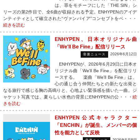
は、罪をモチーフにした「THE SIN」シ
リーズの第2作目で、全6曲が収録される予定。ENHYPENのアイデ
ンティティとして確立された“ヴァンパイア”コンセプトをベ・・・
続きを読む
ENHYPEN、日本オリジナル曲
「We'll Be Fine」配信リリース
2026年6月12日
音楽ニュース
ENHYPENが、2026年6月29日に日本オ
リジナル曲「We'll Be Fine」を配信リリ
ースする。 楽曲「We'll Be Fine」は、
心の通じ合う仲間たちとの新たな出発と
なる旅行で感じる胸の高鳴りと、心地よい緊張感を描いた一曲。ジ
ャケット写真では、夏らしい水色の背景にENHYPENの公・・・
続
きを読む
ENHYPEN公式キャラクター
「ENCHIN」が誕生、メンバーの個
性を能力として反映