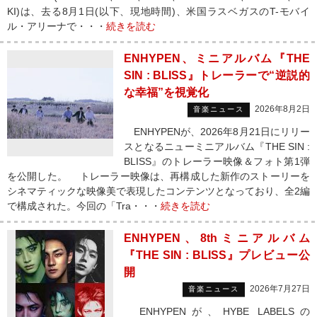
KI)は、去る8月1日(以下、現地時間)、米国ラスベガスのT-モバイ
ル・アリーナで・・・
続きを読む
ENHYPEN、ミニアルバム『THE
SIN : BLISS』トレーラーで“逆説的
な幸福”を視覚化
2026年8月2日
音楽ニュース
ENHYPENが、2026年8月21日にリリー
スとなるニューミニアルバム『THE SIN :
BLISS』のトレーラー映像＆フォト第1弾
を公開した。 トレーラー映像は、再構成した新作のストーリーを
シネマティックな映像美で表現したコンテンツとなっており、全2編
で構成された。今回の「Tra・・・
続きを読む
ENHYPEN、8thミニアルバム
『THE SIN : BLISS』プレビュー公
開
2026年7月27日
音楽ニュース
ENHYPENが、HYBE LABELSの