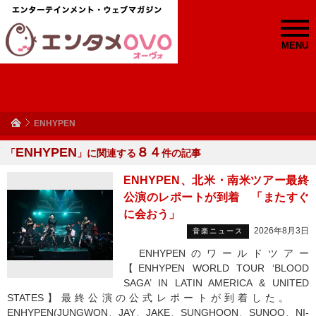
MENU
ENHYPEN
ENHYPEN
８４
「
」に関連する
件の記事
ENHYPEN、北米・南米ツアー最終
公演のレポートが到着 「またすぐ
に会おう」
2026年8月3日
音楽ニュース
ENHYPENのワールドツアー
【ENHYPEN WORLD TOUR ‘BLOOD
SAGA’ IN LATIN AMERICA & UNITED
STATES】最終公演の公式レポートが到着した。
ENHYPEN(JUNGWON、JAY、JAKE、SUNGHOON、SUNOO、NI-