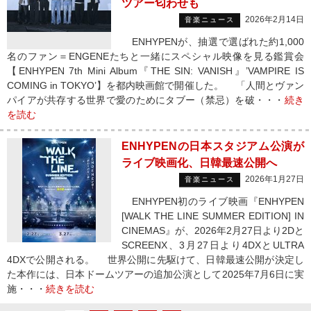
ツアー匂わせも
2026年2月14日
音楽ニュース
ENHYPENが、抽選で選ばれた約1,000
名のファン＝ENGENEたちと一緒にスペシャル映像を見る鑑賞会
【ENHYPEN 7th Mini Album『THE SIN: VANISH』’VAMPIRE IS
COMING in TOKYO’】を都内映画館で開催した。 「人間とヴァン
パイアが共存する世界で愛のためにタブー（禁忌）を破・・・
続き
を読む
ENHYPENの日本スタジアム公演が
ライブ映画化、日韓最速公開へ
2026年1月27日
音楽ニュース
ENHYPEN初のライブ映画『ENHYPEN
[WALK THE LINE SUMMER EDITION] IN
CINEMAS』が、2026年2月27日より2Dと
SCREENX、3月27日より4DXとULTRA
4DXで公開される。 世界公開に先駆けて、日韓最速公開が決定し
た本作には、日本ドームツアーの追加公演として2025年7月6日に実
施・・・
続きを読む