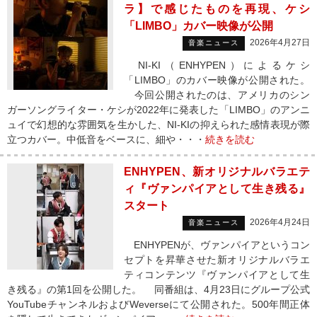
ラ】で感じたものを再現、ケシ
「LIMBO」カバー映像が公開
2026年4月27日
音楽ニュース
NI-KI（ENHYPEN）によるケシ
「LIMBO」のカバー映像が公開された。
今回公開されたのは、アメリカのシン
ガーソングライター・ケシが2022年に発表した「LIMBO」のアンニ
ュイで幻想的な雰囲気を生かした、NI-KIの抑えられた感情表現が際
立つカバー。中低音をベースに、細や・・・
続きを読む
ENHYPEN、新オリジナルバラエテ
ィ『ヴァンパイアとして生き残る』
スタート
2026年4月24日
音楽ニュース
ENHYPENが、ヴァンパイアというコン
セプトを昇華させた新オリジナルバラエ
ティコンテンツ『ヴァンパイアとして生
き残る』の第1回を公開した。 同番組は、4月23日にグループ公式
YouTubeチャンネルおよびWeverseにて公開された。500年間正体