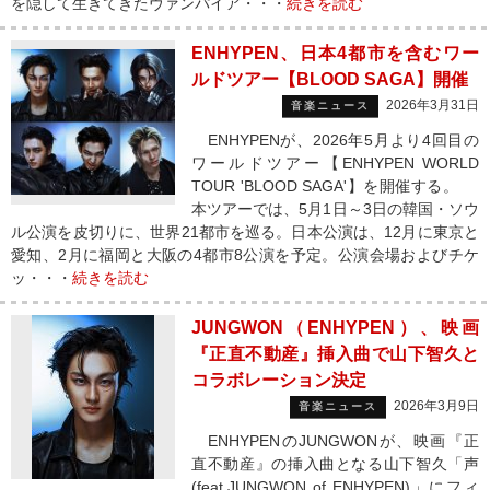
を隠して生きてきたヴァンパイア・・・
続きを読む
ENHYPEN、日本4都市を含むワー
ルドツアー【BLOOD SAGA】開催
2026年3月31日
音楽ニュース
ENHYPENが、2026年5月より4回目の
ワールドツアー【ENHYPEN WORLD
TOUR 'BLOOD SAGA'】を開催する。
本ツアーでは、5月1日～3日の韓国・ソウ
ル公演を皮切りに、世界21都市を巡る。日本公演は、12月に東京と
愛知、2月に福岡と大阪の4都市8公演を予定。公演会場およびチケ
ッ・・・
続きを読む
JUNGWON（ENHYPEN）、映画
『正直不動産』挿入曲で山下智久と
コラボレーション決定
2026年3月9日
音楽ニュース
ENHYPENのJUNGWONが、映画『正
直不動産』の挿入曲となる山下智久「声
(feat.JUNGWON of ENHYPEN)」にフィ