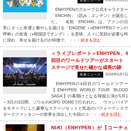
2026年5月8日
音楽ニュース
ENHYPENのグループ公式キャラクター
「ENCHIN」（読み：エンチン）が誕生し
た。 名前「ENCHIN」は、ファンの日
常にそっと幸運と癒やしを届ける「ENGENE（※ENHYPENファンの
呼称）の友達（※韓国語でチング）」を意味。人々に笑顔が必要な時
に現れ、幸せを届けるのが特徴で、・・・
続きを読む
＜ライブレポート＞ENHYPEN、4
回目のワールドツアーがスタート
ステージで見せた確かな成長の跡
2026年5月7日
音楽ニュース
ENHYPENの4回目のワールドツアー
【ENHYPEN WORLD TOUR 'BLOOD
SAGA'】の幕開けとなる韓国公演が5月1
～3日の3日間、ソウルのKSPO DOMEで行われた。 ヴァンパイア
をモチーフにした豪華なステージセットと気迫のパフォーマンスで
ダークファンタジーの世界を演出した今回のコ・・・
続きを読む
NI-KI（ENHYPEN）が【コーチェ