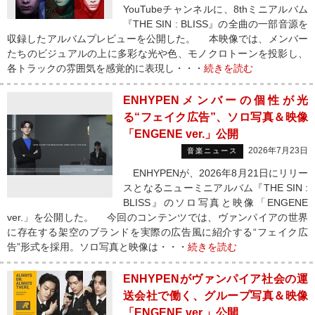
YouTubeチャンネルに、8thミニアルバム
『THE SIN : BLISS』の全曲の一部音源を
収録したアルバムプレビューを公開した。 本映像では、メンバー
たちのビジュアルの上に多彩な光や色、モノクロトーンを投影し、
各トラックの雰囲気を感覚的に表現し・・・
続きを読む
ENHYPENメンバーの個性が光
る“フェイク広告”、ソロ写真＆映像
「ENGENE ver.」公開
2026年7月23日
音楽ニュース
ENHYPENが、2026年8月21日にリリー
スとなるニューミニアルバム『THE SIN :
BLISS』のソロ写真と映像「ENGENE
ver.」を公開した。 今回のコンテンツでは、ヴァンパイアの世界
に存在する架空のブランドを実際の広告風に紹介する“フェイク広
告”形式を採用。ソロ写真と映像は・・・
続きを読む
ENHYPENがヴァンパイア社会の運
送会社で働く、グループ写真＆映像
「ENGENE ver.」公開