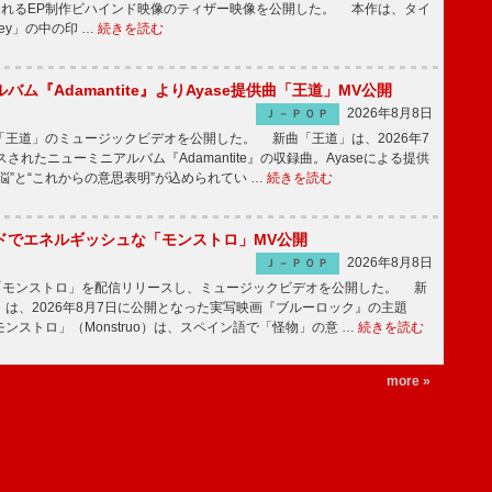
されるEP制作ビハインド映像のティザー映像を公開した。 本作は、タイ
ney」の中の印 …
続きを読む
バム『Adamantite』よりAyase提供曲「王道」MV公開
2026年8月8日
Ｊ－ＰＯＰ
王道」のミュージックビデオを公開した。 新曲「王道」は、2026年7
されたニューミニアルバム『Adamantite』の収録曲。Ayaseによる提供
悩”と“これからの意思表明”が込められてい …
続きを読む
ッドでエネルギッシュな「モンストロ」MV公開
2026年8月8日
Ｊ－ＰＯＰ
「モンストロ」を配信リリースし、ミュージックビデオを公開した。 新
は、2026年8月7日に公開となった実写映画『ブルーロック』の主題
ンストロ」（Monstruo）は、スペイン語で「怪物」の意 …
続きを読む
more »