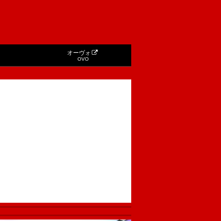
オーヴォ
OVO