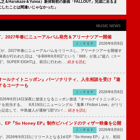
之＆Harukaze＆Yunoa）新体制初の新曲「FALLOUT」完成に至るま
にしたことは間違いじゃなかった」
MUSIC NEWS
IGHT、2027年春にニューアルバム発売＆アリーナツアー開催
2026年8月8日
Ｊ－ＰＯＰ
GHTが、2027年春にニューアルバムをリリースし、アリーナツアーを開催す
表が行われた日は、“令和8年8月8日”という「888」が並ぶ“超八（スー
。SUPER EIGHTは、前日に行われ …
続きを読む
オールナイトニッポン』パーソナリティ、人生相談を受け『遊
するコーナーも
2026年8月8日
Ｊ－ＰＯＰ
026年8月14日深夜に放送となるニッポン放送『オールナイトニッポン』
担当する。 8月19日にニューシングル『鬼事 / Fiction Love』がリリ
記念して、中島健人が通称“1部”のパ …
続きを読む
rince、EP『So Honey EP』制作ビハインドのティザー映像を公開
2026年8月8日
Ｊ－ＰＯＰ
nceが、2026年9月2日にリリースとなる1st EP『So Honey EP』より、初回