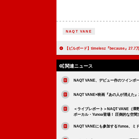
NAQT VANE
【ビルボード】timelesz『because』27.7万枚で
関連ニュース
NAQT VANE、デビュー作のツインボーカル
NAQT VANE×映画『あの人が消えた
＜ライブレポート＞NAQT VANE（澤野弘
ボーカル・Yunoa登場！ 圧倒的な空
NAQT VANEにも参加するYunoa