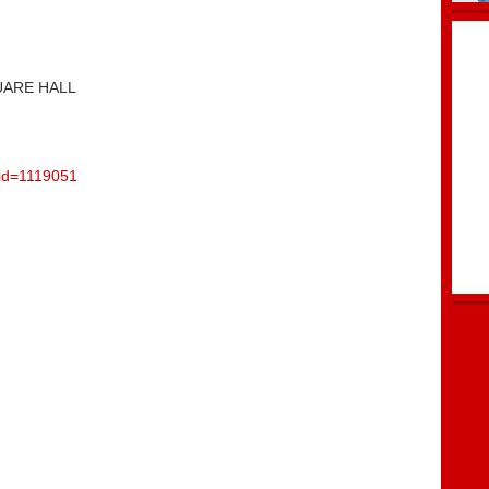
RE HALL
?id=1119051