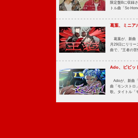
限定盤Bに収録
トル曲「So Ho
葛葉、ミニアル
葛葉が、新曲「
月29日にリリース
曲で、“王者の苦
Ado、ビビ
Adoが、新曲
曲「モンストロ」
歌。タイトル「モ