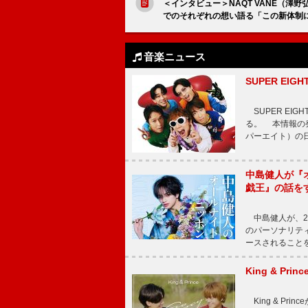
＜インタビュー＞NAQT VANE（澤野弘
でのそれぞれの想い語る「この新体制
音楽ニュース
SUPER E
SUPER EI
る。 本情報の発
パーエイト）の日”
中島健人が『
戯王』の話を
中島健人が、2
のパーソナリティを
ースされることを
King & P
King & Pri