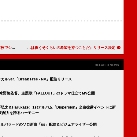
シングル1位
ハルカミライ、約3年ぶりのフルアルバム『生きるとは鼻くそくらいの希望を持つことだ』リリース決定
RELATED NEWS
Ver.「Break Free - NV」配信リリース
』水野格監督、主題歌「FALLOUT」のドラマ仕立てMV公開
之＆Harukaze）1stアルバム『Dispersion』全曲披露イベントに新
間支配力を誇るハーモニー
、ミドルバラードのソロ新曲「us」配信＆ビジュアライザー公開