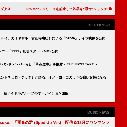
ト」映像公開
フェイド、新曲「Se Lo Juro Mor」リリースを記念して渋谷を“緑”にジャック
RELATED NEWS
・ルイ、カミヤサキ、古正寺恵巳）による「nerve」ライブ映像を公開
ンバー「1999」配信スタート＆MV公開
ドメンバーらと「革命道中」を披露 ＜THE FIRST TAKE＞
NT（セントチヒロ・チッチ）が語る、オノ・ヨーコのような強い女性になる
指す、新アイドルグループのオーディション開催
MUSIC NEWS
nosuke、「運命の君 (Sped Up Ver.)」配信＆12月にワンマンラ