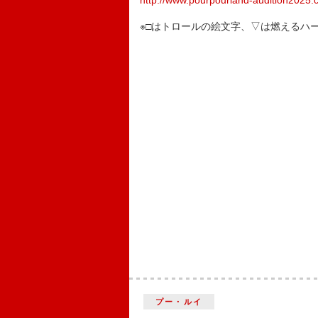
http://www.pourpourland-audition2025
※□はトロールの絵文字、▽は燃えるハ
プー・ルイ