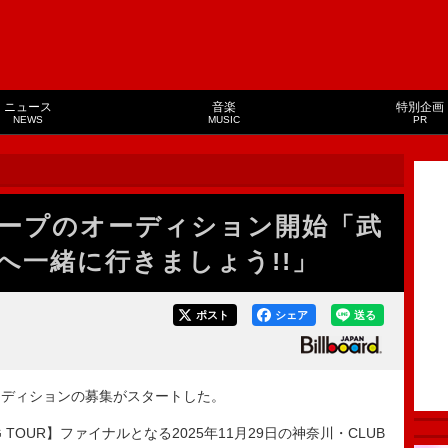
ニュース
音楽
特別企画
NEWS
MUSIC
PR
ープのオーディション開始「武
へ一緒に行きましょう!!」
ポスト
シェア
送る
ディションの募集がスタートした。
G TOUR】ファイナルとなる2025年11月29日の神奈川・CLUB