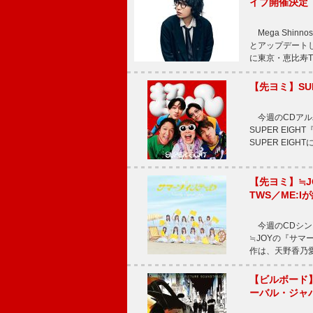
イブ開催決定
Mega Shi
とアップデートした
に東京・恵比寿The 
【先ヨミ】SU
今週のCDアルバ
SUPER EI
SUPER EIG
【先ヨミ】≒
TWS／ME:I
今週のCDシング
≒JOYの『サマ
作は、天野香乃
【ビルボード】TE
ーバル・ジャ