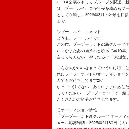
CITTA’公演をもってグループを脱退
は、プー・ルイ自身が社長を務めるプー
として在籍し、2026年3月の始動を目
まで。
◎プー・ルイ コメント
どうも、プー・ルイです！
この度、プープーランドの新グループ
いつかまたあの場所へと歌って早10年
言ってらんない！やったるぞ！ 武道館、
こんな人がいいなぁっていうのは特に
代にプープーランドのオーディションを選
人でもお待ちしてます□▽
かっこつけてない、ありのままのあなた
してください！ プープーランドで一緒に
たくさんのご応募お待ちしてます。
◎オーディション情報
「プープーランド新グループ オーディ
メール応募締切：2025年9月30日（火）2