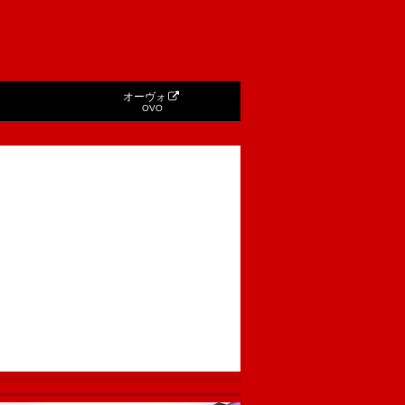
オーヴォ
OVO