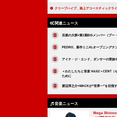
クリープハイプ、路上アコースティックライブより「ナイトオンザプラネッ
関連ニュース
豆柴の大群×第1期BiSメンバー（プー
PEDRO、新作ミニALオープニングナ
アイナ・ジ・エンド、ダンサーの実妹やバン
＜わたしたちと音楽 Vol.62＞CE
ために
渡辺淳之介×WACKが“世界一”を目
音楽ニュース
Mega Shin