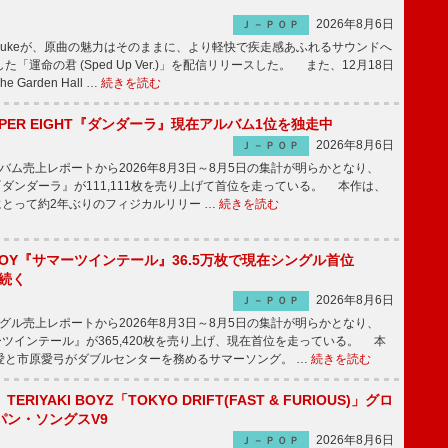
2026年8月6日
Ｊ－ＰＯＰ
nnosukeが、原曲の魅力はそのままに、より軽快で疾走感あふれるサウンドへ
「運命の君 (Sped Up Ver.)」を配信リリースした。 また、12月18日
Garden Hall …
続きを読む
PER EIGHT『ダンダーラ』現在アルバム1位を独走中
2026年8月6日
Ｊ－ＰＯＰ
ム売上レポートから2026年8月3日～8月5日の集計が明らかとなり、
GHT『ダンダーラ』が111,111枚を売り上げて首位を走っている。 本作は、
HTにとって約2年ぶりのフィジカルリリー …
続きを読む
JOY『サマーツインテール』36.5万枚で現在シングル首位
が続く
2026年8月6日
Ｊ－ＰＯＰ
ル売上レポートから2026年8月3日～8月5日の集計が明らかとなり、
ーツインテール』が365,420枚を売り上げ、現在首位を走っている。 本
愛と市原愛弓がダブルセンターを務めるサマーソング。 …
続きを読む
RIYAKI BOYZ「TOKYO DRIFT(FAST & FURIOUS)」グロ
パン・ソングスV9
2026年8月6日
Ｊ－ＰＯＰ