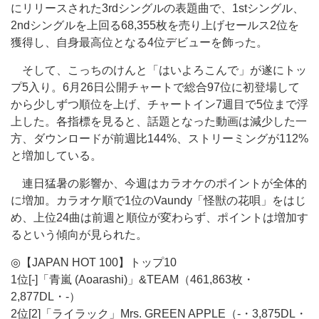
にリリースされた3rdシングルの表題曲で、1stシングル、
2ndシングルを上回る68,355枚を売り上げセールス2位を
獲得し、自身最高位となる4位デビューを飾った。
そして、こっちのけんと「はいよろこんで」が遂にトッ
プ5入り。6月26日公開チャートで総合97位に初登場して
から少しずつ順位を上げ、チャートイン7週目で5位まで浮
上した。各指標を見ると、話題となった動画は減少した一
方、ダウンロードが前週比144%、ストリーミングが112%
と増加している。
連日猛暑の影響か、今週はカラオケのポイントが全体的
に増加。カラオケ順で1位のVaundy「怪獣の花唄」をはじ
め、上位24曲は前週と順位が変わらず、ポイントは増加す
るという傾向が見られた。
◎【JAPAN HOT 100】トップ10
1位[-]「青嵐 (Aoarashi)」&TEAM（461,863枚・
2,877DL・-）
2位[2]「ライラック」Mrs. GREEN APPLE（-・3,875DL・