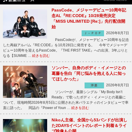
PassCode、メジャーデビュー10周年記
念AL『RE:CODE』10/28発売決定
「MISS UNLIMITED [Re:]」先行配信開
始
2026年8月7日
Ｊ－ＰＯＰ
PassCodeが、メジャーデビュー10周年を記念
した再録アルバム『RE:CODE』を10月28日に発売する。 今年でメジャーデ
ビュー10周年を迎えるPassCode。『THE FIRST TAKE』への出演、3年ぶりと
なる【SUMME …
続きを読む
ソンバー、自身のボディ・イメージとの
葛藤を告白「同じ悩みを抱える人に知っ
てほしかった」
2026年8月7日
洋楽
ソンバーが、最新シングル「My Body Isn’t
Ready」で歌ったボディ・イメージとの葛藤に
ついて、現地時間2026年8月5日に公開された米バラエティのインタビューで率
直に語った。 同誌の『Power of Youn …
続きを読む
Nikoん主催、全国から53バンドが出演し
た2DAYSイベントのレポート到着＆ライ
ブ映像も公開