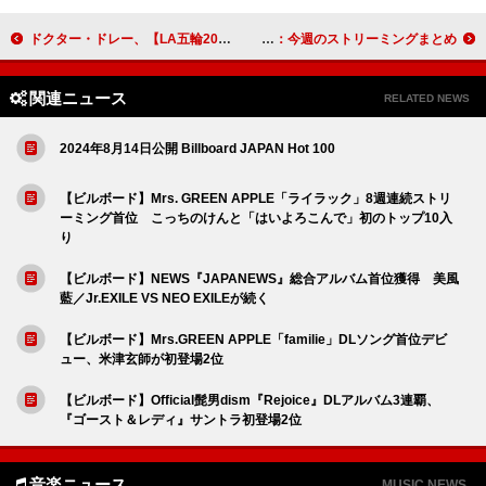
ドクター・ドレー、【LA五輪2028】にアーチェリー米代表として出場したいと語る「どんなことでもできそうな気がする」
Saucy Dog／Tani Yuukiが2億回再生突破：今週のストリーミングまとめ
関連ニュース
RELATED NEWS
2024年8月14日公開 Billboard JAPAN Hot 100
【ビルボード】Mrs. GREEN APPLE「ライラック」8週連続ストリ
ーミング首位 こっちのけんと「はいよろこんで」初のトップ10入
り
【ビルボード】NEWS『JAPANEWS』総合アルバム首位獲得 美風
藍／Jr.EXILE VS NEO EXILEが続く
【ビルボード】Mrs.GREEN APPLE「familie」DLソング首位デビ
ュー、米津玄師が初登場2位
【ビルボード】Official髭男dism『Rejoice』DLアルバム3連覇、
『ゴースト＆レディ』サントラ初登場2位
音楽ニュース
MUSIC NEWS