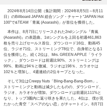
2024年8月14日公開（集計期間：2024年8月5日～8月11
日）のBillboard JAPAN 総合ソング・チャート“JAPAN Hot
100”で&TEAM「青嵐 (Aoarashi)」が首位を獲得した。
本作は、8月7日にリリースされた2ndシングル『青嵐
(Aoarashi)』の表題曲。1stシングルを上回る初週461,863
枚を売り上げセールス首位、ダウンロード16位、動画45
位、ラジオ71位、ストリーミング78位で、自身初となる1
位を獲得した。続く2位は、Mrs. GREEN APPLE「ライラ
ック」。ダウンロードは前週比90%、ストリーミングは
99%、動画は94％と微減、ラジオは198％、カラオケは
102％と増加し、4週連続の2位キープとなった。
そして3位はCreepy Nuts「Bling-Bang-Bang-Born」。
ストリーミングと動画は減少したものの、ダウンロード、
ラジオ、カラオケが増加。ダウンロードは前週比111%と
なり、トップ3圏内に返り咲きを果たした。4位は、僕が見
たかった青空「スペアのない恋」がチャートイン。8月7日