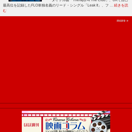
タイトル曲「Therapy At The Club」、UKで自己
最高位を記録したFLO単独名義のリード・シングル「Leak It」、フ …
続きを読
む
more »