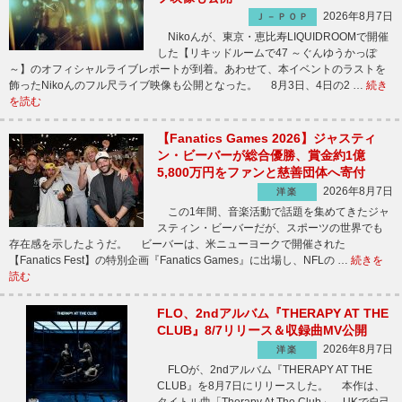
2026年8月7日
Ｊ－ＰＯＰ
Nikoんが、東京・恵比寿LIQUIDROOMで開催
した【リキッドルームで47 ～ぐんゆうかっぽ
～】のオフィシャルライブレポートが到着。あわせて、本イベントのラストを
飾ったNikoんのフル尺ライブ映像も公開となった。 8月3日、4日の2 …
続き
を読む
【Fanatics Games 2026】ジャスティ
ン・ビーバーが総合優勝、賞金約1億
5,800万円をファンと慈善団体へ寄付
2026年8月7日
洋楽
この1年間、音楽活動で話題を集めてきたジャ
スティン・ビーバーだが、スポーツの世界でも
存在感を示したようだ。 ビーバーは、米ニューヨークで開催された
【Fanatics Fest】の特別企画『Fanatics Games』に出場し、NFLの …
続きを
読む
FLO、2ndアルバム『THERAPY AT THE
CLUB』8/7リリース＆収録曲MV公開
2026年8月7日
洋楽
FLOが、2ndアルバム『THERAPY AT THE
CLUB』を8月7日にリリースした。 本作は、