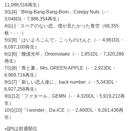
11,088,516再生）
3位[4]「Bling-Bang-Bang-Born」Creepy Nuts（-・
3,046DL・7,986,354再生）
4位[-]「スペアのない恋」僕が見たかった青空（68,355
枚・-・-）
5位[9]「はいよろこんで」こっちのけんと（-・4,961DL・
6,097,100再生）
6位[6]「幾億光年」Omoinotake（-・1,851DL・7,320,286
再生）
7位[8]「青と夏」Mrs. GREEN APPLE（-・2,923DL・
6,969,716再生）
8位[7]「新しい恋人達に」back number（-・5,343DL・
6,927,258再生）
9位[12]「ファタール」GEMN（-・4,320DL・5,919,212再
生）
10位[10]「I wonder」Da-iCE（-・2,400DL・6,261,436再
生）
※[]内は前週順位