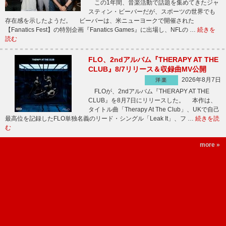
この1年間、音楽活動で話題を集めてきたジャ
スティン・ビーバーだが、スポーツの世界でも
存在感を示したようだ。 ビーバーは、米ニューヨークで開催された
【Fanatics Fest】の特別企画『Fanatics Games』に出場し、NFLの …
続きを
読む
FLO、2ndアルバム『THERAPY AT THE
CLUB』8/7リリース＆収録曲MV公開
2026年8月7日
洋楽
FLOが、2ndアルバム『THERAPY AT THE
CLUB』を8月7日にリリースした。 本作は、
タイトル曲「Therapy At The Club」、UKで自己
最高位を記録したFLO単独名義のリード・シングル「Leak It」、フ …
続きを読
む
more »