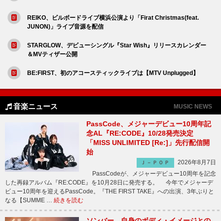
REIKO、ビルボードライブ横浜公演より「Firat Christmas(feat.
JUNON)」ライブ音源を配信
STARGLOW、デビューシングル『Star Wish』リリースカレンダー
＆MVティザー公開
BE:FIRST、初のアコースティックライブは【MTV Unplugged】
音楽ニュース
MUSIC NEWS
PassCode、メジャーデビュー10周年記
念AL『RE:CODE』10/28発売決定
「MISS UNLIMITED [Re:]」先行配信開
始
2026年8月7日
Ｊ－ＰＯＰ
PassCodeが、メジャーデビュー10周年を記念
した再録アルバム『RE:CODE』を10月28日に発売する。 今年でメジャーデ
ビュー10周年を迎えるPassCode。『THE FIRST TAKE』への出演、3年ぶりと
なる【SUMME …
続きを読む
ソンバー、自身のボディ・イメージとの