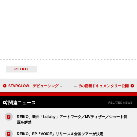
REIKO
STARGLOW、デビューシングル『Star Wish』リリースカレンダー＆MVティザー公開
純烈弟分グループのモナキ、お披露目までの密着ドキュメンタリー公開
関連ニュース
RELATED NEWS
REIKO、新曲「Lullaby」アートワーク／MVティザー／ショート音
源を解禁
REIKO、EP『VOICE』リリース＆全国ツアーが決定