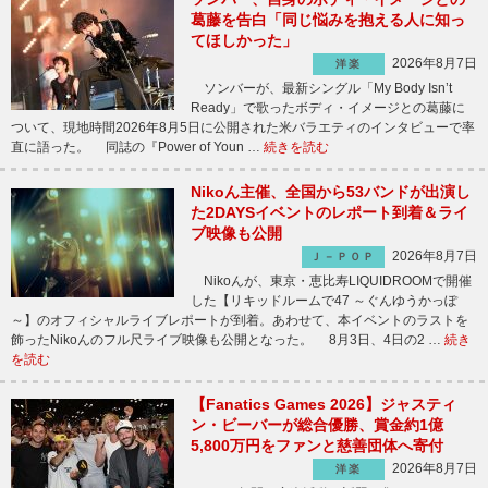
葛藤を告白「同じ悩みを抱える人に知っ
てほしかった」
2026年8月7日
洋楽
ソンバーが、最新シングル「My Body Isn’t
Ready」で歌ったボディ・イメージとの葛藤に
ついて、現地時間2026年8月5日に公開された米バラエティのインタビューで率
直に語った。 同誌の『Power of Youn …
続きを読む
Nikoん主催、全国から53バンドが出演し
た2DAYSイベントのレポート到着＆ライ
ブ映像も公開
2026年8月7日
Ｊ－ＰＯＰ
Nikoんが、東京・恵比寿LIQUIDROOMで開催
した【リキッドルームで47 ～ぐんゆうかっぽ
～】のオフィシャルライブレポートが到着。あわせて、本イベントのラストを
飾ったNikoんのフル尺ライブ映像も公開となった。 8月3日、4日の2 …
続き
を読む
【Fanatics Games 2026】ジャスティ
ン・ビーバーが総合優勝、賞金約1億
5,800万円をファンと慈善団体へ寄付
2026年8月7日
洋楽