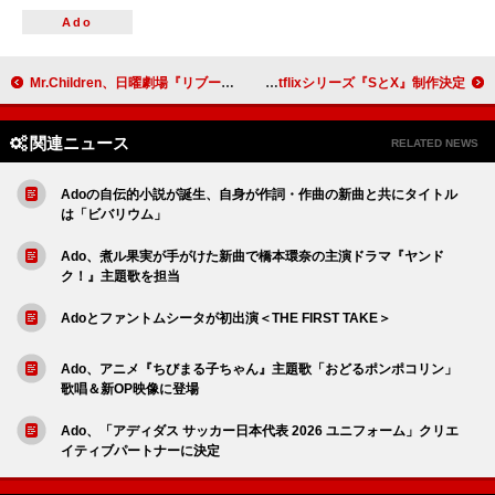
Ado
Mr.Children、日曜劇場『リブート』主題歌「Again」配信リリース
中島健人がセックスセラピスト役で主演、Netflixシリーズ『SとX』制作決定
関連ニュース
RELATED NEWS
Adoの自伝的小説が誕生、自身が作詞・作曲の新曲と共にタイトル
は「ビバリウム」
Ado、煮ル果実が手がけた新曲で橋本環奈の主演ドラマ『ヤンド
ク！』主題歌を担当
Adoとファントムシータが初出演＜THE FIRST TAKE＞
Ado、アニメ『ちびまる子ちゃん』主題歌「おどるポンポコリン」
歌唱＆新OP映像に登場
Ado、「アディダス サッカー日本代表 2026 ユニフォーム」クリエ
イティブパートナーに決定