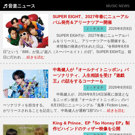
音楽ニュース
MUSIC NEWS
SUPER EIGHT、2027年春にニューアル
バム発売＆アリーナツアー開催
2026年8月8日
Ｊ－ＰＯＰ
SUPER EIGHTが、2027年春にニューアルバ
ムをリリースし、アリーナツアーを開催する。
本情報の発表が行われた日は、“令和8年8月8
日”という「888」が並ぶ“超八（スーパーエイト）の日”。SUPER EIGHTは、前
日に行われ …
続きを読む
中島健人が『オールナイトニッポン』パ
ーソナリティ、人生相談を受け『遊戯
王』の話をするコーナーも
2026年8月8日
Ｊ－ＰＯＰ
中島健人が、2026年8月14日深夜に放送とな
るニッポン放送『オールナイトニッポン』のパ
ーソナリティを担当する。 8月19日にニューシングル『鬼事 / Fiction Love』
がリリースされることを記念して、中島健人が通称“1部”のパ …
続きを読む
King & Prince、EP『So Honey EP』制
作ビハインドのティザー映像を公開