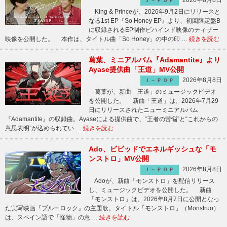
2026年8月8日
Ｊ－ＰＯＰ
King & Princeが、2026年9月2日にリリースと
なる1st EP『So Honey EP』より、初回限定盤B
に収録されるEP制作ビハインド映像のティザー
映像を公開した。 本作は、タイトル曲「So Honey」の中の印 …
続きを読む
葛葉、ミニアルバム『Adamantite』より
Ayase提供曲「王道」MV公開
2026年8月8日
Ｊ－ＰＯＰ
葛葉が、新曲「王道」のミュージックビデオ
を公開した。 新曲「王道」は、2026年7月29
日にリリースされたニューミニアルバム
『Adamantite』の収録曲。Ayaseによる提供曲で、“王者の苦悩”と“これからの
意思表明”が込められてい …
続きを読む
Ado、ビビッドでエネルギッシュな「モ
ンストロ」MV公開
2026年8月8日
Ｊ－ＰＯＰ
Adoが、新曲「モンストロ」を配信リリース
し、ミュージックビデオを公開した。 新曲
「モンストロ」は、2026年8月7日に公開となっ
た実写映画『ブルーロック』の主題歌。タイトル「モンストロ」（Monstruo）
は、スペイン語で「怪物」の意 …
続きを読む