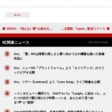
Uru
REIKO、“消えない愛”を描き出した新曲「Lullaby」MV公開
Mr.Children、日曜劇場『リブート』主題歌「Again」配信リリース
関連ニュース
RELATED NEWS
Uru、「愛」MVは情景の美しさと愛へ向かう心の機微を描いた映像
作品に
Uru、ニューSG『プラットフォーム』より「エイリアンズ」のリリ
ックビデオ公開
Uru、ツアー【contrast】より「Love Song」ライブ映像を公開
＜インタビュー＞幾田りら 2ndアルバム『Laugh』に詰まった、ふ
たつの自分で駆け抜けた3年間――いま、あらためて見つめ
る“声”と“覚悟”
Adoの自伝的小説が誕生、自身が作詞・作曲の新曲と共にタイトル