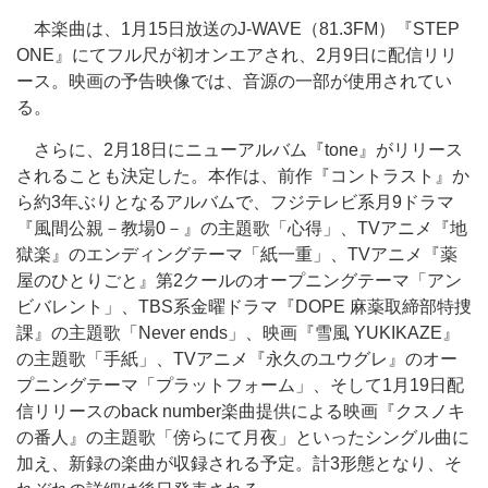
本楽曲は、1月15日放送のJ-WAVE（81.3FM）『STEP
ONE』にてフル尺が初オンエアされ、2月9日に配信リリ
ース。映画の予告映像では、音源の一部が使用されてい
る。
さらに、2月18日にニューアルバム『tone』がリリース
されることも決定した。本作は、前作『コントラスト』か
ら約3年ぶりとなるアルバムで、フジテレビ系月9ドラマ
『風間公親－教場0－』の主題歌「心得」、TVアニメ『地
獄楽』のエンディングテーマ「紙一重」、TVアニメ『薬
屋のひとりごと』第2クールのオープニングテーマ「アン
ビバレント」、TBS系金曜ドラマ『DOPE 麻薬取締部特捜
課』の主題歌「Never ends」、映画『雪風 YUKIKAZE』
の主題歌「手紙」、TVアニメ『永久のユウグレ』のオー
プニングテーマ「プラットフォーム」、そして1月19日配
信リリースのback number楽曲提供による映画『クスノキ
の番人』の主題歌「傍らにて月夜」といったシングル曲に
加え、新録の楽曲が収録される予定。計3形態となり、そ