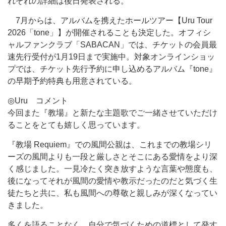
れぞれの詳細は後日発表される。
7月からは、アルバムを携えたホールツアー【Uru Tour
2026「tone」】が開催されることも決定した。オフィシ
ャルファンクラブ「SABACAN」では、チケットの会員最
速先行受付が1月19日まで実施中。対象オンラインショッ
プでは、チケット先行予約に申し込めるアルバム『tone』
の早期予約特典も用意されている。
◎Uru コメント
今回また『教場』と新たな主題歌でご一緒させていただけ
ることをとても嬉しく思っています。
『教場 Requiem』での風間公親は、これまでの教場シリ
ーズの風間よりも一段と厳しさとそこにある愛情をより深
く感じました。一見冷たく突き放すような言葉や態度も、
後になってそれが風間の愛情や教示だったのだと気づく生
徒たちと共に、私も風間への尊敬と親しみが深くなってい
きました。
多くを語ることなく、自分で気づくための道標として発す