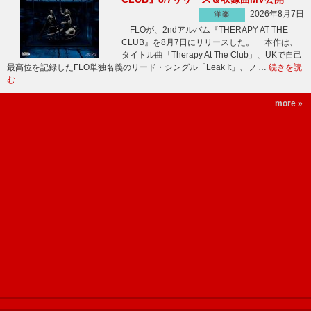
2026年8月7日
洋楽
FLOが、2ndアルバム『THERAPY AT THE
CLUB』を8月7日にリリースした。 本作は、
タイトル曲「Therapy At The Club」、UKで自己
最高位を記録したFLO単独名義のリード・シングル「Leak It」、フ …
続きを読
む
more »