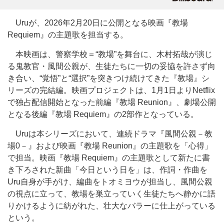
Uruが、2026年2月20日に公開となる映画『教場
Requiem』の主題歌を担当する。
本映画は、警察学校＝“教場”を舞台に、木村拓哉が演じ
る鬼教官・風間公親が、生徒たちに一切の妥協を許さず向
き合い、“覚悟”と“選択”を突きつけ続けてきた『教場』シ
リーズの完結編。映画プロジェクトは、1月1日よりNetflix
で独占配信開始となった前編『教場 Reunion』、劇場公開
となる後編『教場 Requiem』の2部作となっている。
Uruは本シリーズにおいて、連続ドラマ『風間公親－教
場0－』および映画『教場 Reunion』の主題歌を「心得」
で担当。映画『教場 Requiem』の主題歌として新たに書
き下ろされた新曲「今日という日を」は、作詞・作曲を
Uru自身が手がけ、編曲をトオミヨウが担当し、風間公親
の視点に立って、教場を巣立っていく生徒たちへ静かに語
りかけるように紡がれた、壮大なバラーに仕上がっている
という。