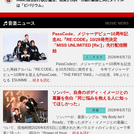
は「ビバリウム」
音楽ニュース
MUSIC NEWS
PassCode、メジャーデビュー10周年記
念AL『RE:CODE』10/28発売決定
「MISS UNLIMITED [Re:]」先行配信開
始
2026年8月7日
Ｊ－ＰＯＰ
PassCodeが、メジャーデビュー10周年を記念
した再録アルバム『RE:CODE』を10月28日に発売する。 今年でメジャーデ
ビュー10周年を迎えるPassCode。『THE FIRST TAKE』への出演、3年ぶりと
なる【SUMME …
続きを読む
ソンバー、自身のボディ・イメージとの
葛藤を告白「同じ悩みを抱える人に知っ
てほしかった」
2026年8月7日
洋楽
ソンバーが、最新シングル「My Body Isn’t
Ready」で歌ったボディ・イメージとの葛藤に
ついて、現地時間2026年8月5日に公開された米バラエティのインタビューで率
直に語った。 同誌の『Power of Youn …
続きを読む