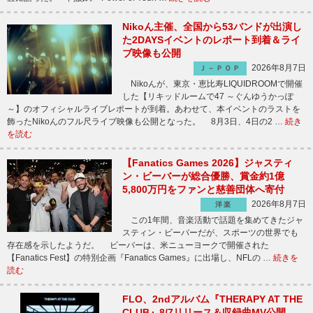
Nikoん主催、全国から53バンドが出演し
た2DAYSイベントのレポート到着＆ライ
ブ映像も公開
2026年8月7日
Ｊ－ＰＯＰ
Nikoんが、東京・恵比寿LIQUIDROOMで開催
した【リキッドルームで47 ～ぐんゆうかっぽ
～】のオフィシャルライブレポートが到着。あわせて、本イベントのラストを
飾ったNikoんのフル尺ライブ映像も公開となった。 8月3日、4日の2 …
続き
を読む
【Fanatics Games 2026】ジャスティ
ン・ビーバーが総合優勝、賞金約1億
5,800万円をファンと慈善団体へ寄付
2026年8月7日
洋楽
この1年間、音楽活動で話題を集めてきたジャ
スティン・ビーバーだが、スポーツの世界でも
存在感を示したようだ。 ビーバーは、米ニューヨークで開催された
【Fanatics Fest】の特別企画『Fanatics Games』に出場し、NFLの …
続きを
読む
FLO、2ndアルバム『THERAPY AT THE
CLUB』8/7リリース＆収録曲MV公開