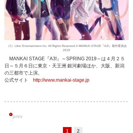
（C）Liber Entertainment Inc. All Rights Reserved.© MANKAI STAGE『A3!』製作委員会
2019
MANKAI STAGE『A3!』～SPRING 2019～は４月２５
日～５月６日に東京・天王洲 銀河劇場ほか、大阪、新潟
の三都市で上演。
公式サイト
http://www.mankai-stage.jp
prev
1
2