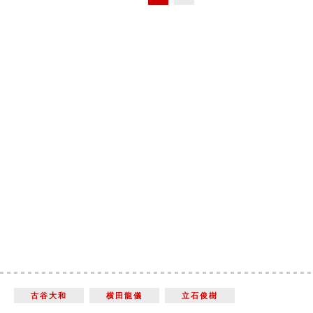
古谷大和
横田龍儀
立石俊樹