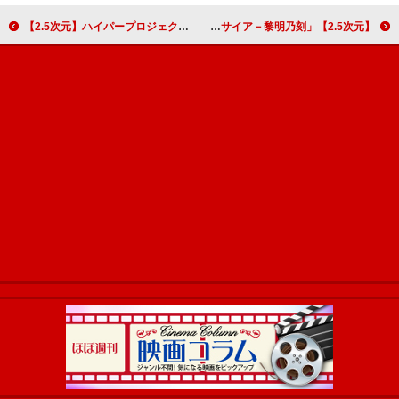
【2.5次元】ハイパープロジェクション演劇「ハイキュー!!」“東京の陣”は「東京感」のある全く新しい作品に！ 永田崇人＆近藤頌利インタビュー
【2.5次元】「メサイア－黎明乃刻－」インタビュー、橋本真一＆山本一慶の私生活での「メサイア」は？