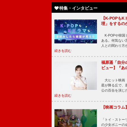
特集・インタビュー
【K-POP
理」をするの
K-POPや韓
ある。何気ない
人との関わり方
続きを読む
福原遥「自分
ビュー】『あ
大ヒット映画『
星が降る丘で、
公の百合を演じ
続きを読む
【映画コラム
「トイ・ストーリ
の少女ボニーの