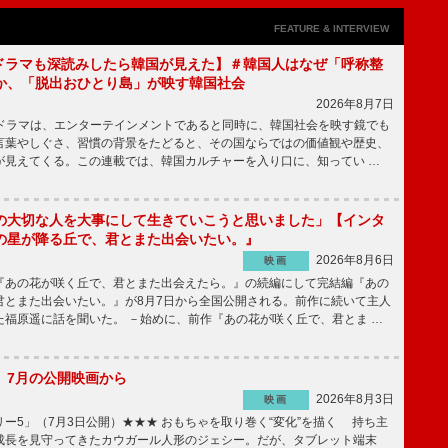
FEATURE & INTERVIEW
もKドラマも深読みしたら韓国が見えた】＃韓国人はなぜ「呼称整
か、「脱出おひとり島」が映す韓国社会
2026年8月7日
国ドラマは、エンターテインメントであると同時に、韓国社会を映す鏡でも
言葉やしぐさ、習慣の背景をたどると、その国ならではの価値観や歴史、
が見えてくる。この連載では、韓国カルチャーを入り口に、知ってい …
の大切な人を大事にして生きていこうと思いました」【インタ
の星が降る丘で、君とまた出会いたい。』
2026年8月6日
映画
あの花が咲く丘で、君とまた出会えたら。』の続編にして完結編『あの
君とまた出会いたい。』が8月7日から全国公開される。前作に続いて主人
た福原遥に話を聞いた。 －始めに、前作『あの花が咲く丘で、君とま …
】7月の公開映画から
2026年8月3日
映画
ー5」（7月3日公開）★★★ おもちゃを取り巻く“変化”を描く 持ち主
成長を見守ってきたカウガール人形のジェシー。だが、タブレット端末