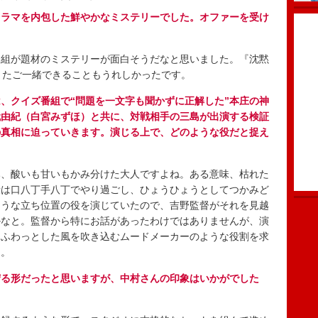
ドラマを内包した鮮やかなミステリーでした。オファーを受け
組が題材のミステリーが面白そうだなと思いました。『沈黙
またご一緒できることもうれしかったです。
、クイズ番組で“問題を一文字も聞かずに正解した”本庄の神
代由紀（白宮みずほ）と共に、対戦相手の三島が出演する検証
の真相に迫っていきます。演じる上で、どのような役だと捉え
、酸いも甘いもかみ分けた大人ですよね。ある意味、枯れた
段は口八丁手八丁でやり過ごし、ひょうひょうとしてつかみど
ような立ち位置の役を演じていたので、吉野監督がそれを見越
かなと。監督から特にお話があったわけではありませんが、演
、ふわっとした風を吹き込むムードメーカーのような役割を求
た。
守る形だったと思いますが、中村さんの印象はいかがでした