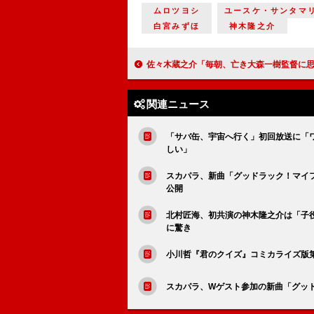
ムロツヨシ
ユースケ・サンタマ
白宮みずほ
神木隆之介
佐々木蔵之介「毎朝、亡き大森一樹監督に思いをはせながら現場に通っていました」名監督の遺志を継いで主演に挑んだ時代劇『幕末ヒポクラテス
関連ニュース
「サバ缶、宇宙へ行く」初回放送に「
しい」
スカパラ、新曲「グッドラック！マイフレ
公開
北村匠海、初共演の神木隆之介は「子
に驚き
小川哲『君のクイズ』コミカライズ版第
スカパラ、Wゲスト参加の新曲「グッドラ