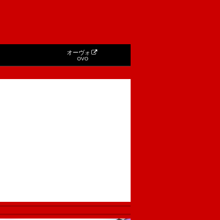
オーヴォ
OVO