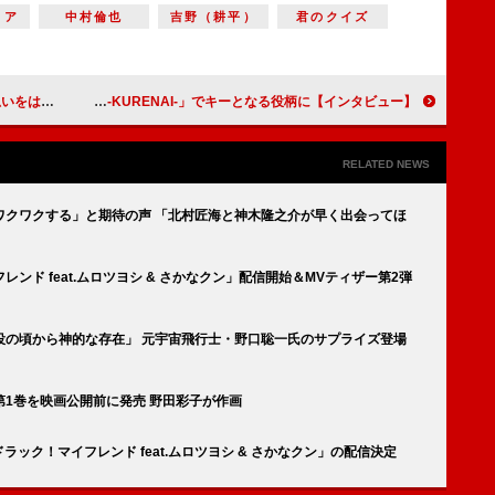
リア
中村倫也
吉野（耕平）
君のクイズ
たち』【インタビュー】
佐藤アツヒロ、「自分がエンタメと関わってきたことで得たものを伝えていきたい」 迫力ある殺陣が繰り広げられる舞台「紅哭‐KURENAI‐」でキーとなる役柄に【インタビュー】
RELATED NEWS
ワクワクする」と期待の声 「北村匠海と神木隆之介が早く出会ってほ
ンド feat.ムロツヨシ & さかなクン」配信開始＆MVティザー第2弾
役の頃から神的な存在」 元宇宙飛行士・野口聡一氏のサプライズ登場
1巻を映画公開前に発売 野田彩子が作画
ック！マイフレンド feat.ムロツヨシ & さかなクン」の配信決定