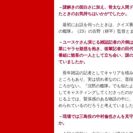
－謎解きの面白さに加え、骨太な人間
たときのお気持ちはいかがでしたか。
最初にお話を伺ったときは、クイズ番
の艦隊』（23）の吉野（耕平）監督と
－ユースケさん演じる雑誌記者の片桐は
業にヤラセ疑惑を抱き、後輩記者の田
番組に観客の一人として立ち会い、謎
ていましたか。
長年雑誌の記者としてキャリアを積み
ところもあり、実は切れ者なのに、普
ころがない。『沈黙の艦隊』でも似た
してキャスティングしてくださったの
じる上では、緊張感のある物語の中に
められているのだろうと考えていまし
－現場では三島役の中村倫也さんを見
か。