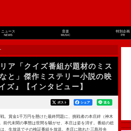
ニュース
音楽
特別企画
NEWS
MUSIC
PR
ー
リア「クイズ番組が題材のミス
なと」傑作ミステリー小説の映
イズ』【インタビュー】
ポスト
シェア
送る
戦。賞金1千万円を懸けた最終問題に、挑戦者の本庄絆（神木
る。前代未聞の事態は世間を騒がせ、本庄は姿を消す。番組の総
）は、生放送でその検証番組を放送。本庄に敗れた三島玲央