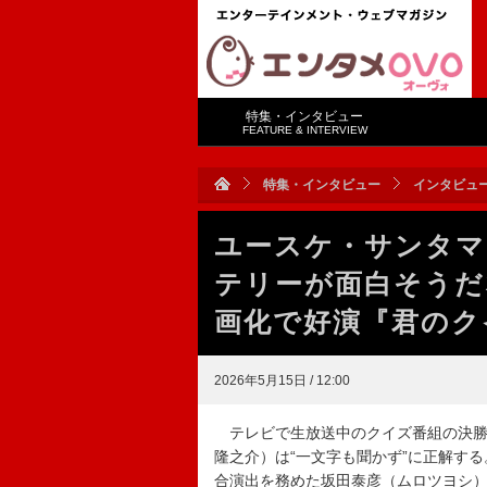
特集・インタビュー
FEATURE & INTERVIEW
特集・インタビュー
インタビュ
ユースケ・サンタマ
テリーが面白そうだ
画化で好演『君のク
2026年5月15日 / 12:00
テレビで生放送中のクイズ番組の決勝
隆之介）は“一文字も聞かず”に正解す
合演出を務めた坂田泰彦（ムロツヨシ