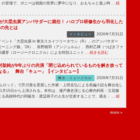
」の登場で、ボニーは画面の世界に夢中になり、おもちゃと遊ぶ時 …
続
!」が大昆虫展アンバサダーに就任！ ハロプロ研修生から羽化した
その先とは
2026年7月31日
インタビュー
ベント「大昆虫展 in 東京スカイツリータウン（R）」のアンバサダー
モーニング娘。’26）、長野桃羽（アンジュルム）、西村乙輝（つばきファ
馬優芽（ロージークロニクル）による特別ユニット …
続きを読む
村架純が9年ぶりの共演「閉じ込められているものを解き放って
なる」 舞台「キュー」【インタビュー】
2026年7月31日
舞台・ミュージカル
ニムロッド」で芥川賞を受賞した作家・上田岳弘による長編小説を舞台化し
11月15日から上演される。本作は、瀬戸康史演じる心療内科医・立花徹
じる高校時代の同級生・渡辺恭子の人生が交差することで、過去・ …
続
more »