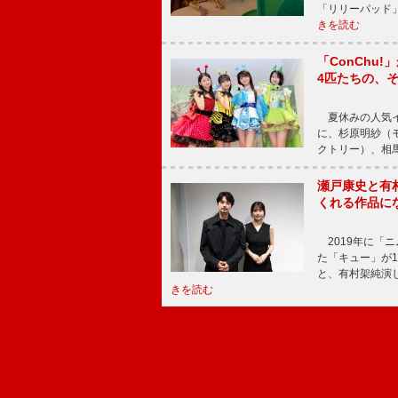
「リリーパッド
きを読む
「ConChu
4匹たちの、
夏休みの人気イ
に、杉原明紗（
クトリー）、相
瀬戸康史と有
くれる作品に
2019年に「
た「キュー」が
と、有村架純演
きを読む