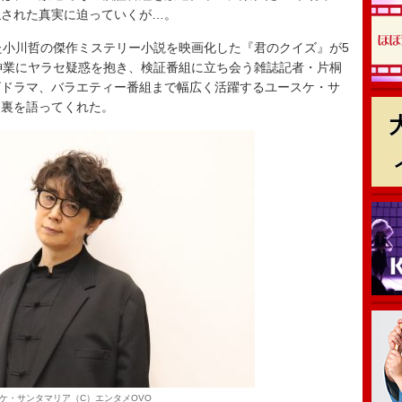
隠された真実に迫っていくが…。
小川哲の傑作ミステリー小説を映画化した『君のクイズ』が5
神業にヤラセ疑惑を抱き、検証番組に立ち会う雑誌記者・片桐
ビドラマ、バラエティー番組まで幅広く活躍するユースケ・サ
台裏を語ってくれた。
ケ・サンタマリア（C）エンタメOVO