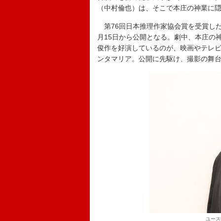
（中村倫也）は、そこで本庄の神業に
第76回日本推理作家協会賞を受賞した
月15日から公開となる。劇中、本庄の
俊作を好演しているのが、映画やテレ
ンタマリア。公開に先駆け、撮影の舞
ユース