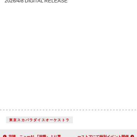
2026/4/8 DIGITAL RELEASE
東京スカパラダイスオーケストラ
花譜、ニューAL『深愛』より専門学校HALのCMソング「エラーソング」先行配信
HANAのデビュー1周年記念、全国のソニーストアにて特別イベント開催