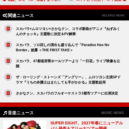
関連ニュース
RELATED NEWS
スカパラ×ムロツヨシ×さかなクン、コラボ新曲がアニメ『ねずみく
んのチョッキ』主題歌に決定＆PV解禁
スカパラ、ソロ回しの演出も盛り込んで「Paradise Has No
Border」披露 ＜THE FIRST TAKE＞
スカパラ、47都道府県ホールツアーより「一日花」ライブ映像を公
開
ザ・ローリング・ストーンズ「アングリー」、ムロツヨシ主演SPド
ラマ『うちの弁護士はまたしても手がかかる』主題歌起用
さかなクン、スカパラのフルオーケストラ3都市ツアーに出演決定
音楽ニュース
MUSIC NEWS
SUPER EIGHT、2027年春にニューアル
バム発売＆アリーナツアー開催