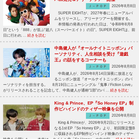
2026年8月8日
Ｊ－ＰＯＰ
SUPER EIGHTが、2027年春にニューアルバ
ムをリリースし、アリーナツアーを開催する。
本情報の発表が行われた日は、“令和8年8月8
日”という「888」が並ぶ“超八（スーパーエイト）の日”。SUPER EIGHTは、前
日に行われ …
続きを読む
中島健人が『オールナイトニッポン』パ
ーソナリティ、人生相談を受け『遊戯
王』の話をするコーナーも
2026年8月8日
Ｊ－ＰＯＰ
中島健人が、2026年8月14日深夜に放送とな
るニッポン放送『オールナイトニッポン』のパ
ーソナリティを担当する。 8月19日にニューシングル『鬼事 / Fiction Love』
がリリースされることを記念して、中島健人が通称“1部”のパ …
続きを読む
King & Prince、EP『So Honey EP』制
作ビハインドのティザー映像を公開
2026年8月8日
Ｊ－ＰＯＰ
King & Princeが、2026年9月2日にリリースと
なる1st EP『So Honey EP』より、初回限定盤B
に収録されるEP制作ビハインド映像のティザー