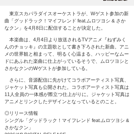
東京スカパラダイスオーケストラが、Wゲスト参加の新
曲「グッドラック！マイフレンド feat.ムロツヨシ & さか
なクン」を4月8日に配信することが決定した。
本楽曲は、4月4日より放送されるTVアニメ『ねずみく
んのチョッキ』の主題歌として書き下ろされた新曲。アニ
メの世界観と相まって、明るく心温まる、ハッピーなムー
ドにあふれた楽曲に仕上がっているそうで、ムロツヨシと
さかなクンのWゲストが参加している。
さらに、音源配信に先がけてコラボアーティスト写真、
ジャケット写真も公開された。コラボアーティスト写真は
11人全員の一体感が際立つ仕上がりに。ジャケット写真は
アニメとリンクしたデザインとなっているとのこと。
◎リリース情報
シングル「グッドラック！マイフレンド feat.ムロツヨシ &
さかなクン」