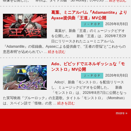
映像を公開した。 本作は、タイトル曲「So Honey」の中の印 …
続きを読む
葛葉、ミニアルバム『Adamantite』より
Ayase提供曲「王道」MV公開
2026年8月8日
Ｊ－ＰＯＰ
葛葉が、新曲「王道」のミュージックビデオ
を公開した。 新曲「王道」は、2026年7月29
日にリリースされたニューミニアルバム
『Adamantite』の収録曲。Ayaseによる提供曲で、“王者の苦悩”と“これからの
意思表明”が込められてい …
続きを読む
Ado、ビビッドでエネルギッシュな「モ
ンストロ」MV公開
2026年8月8日
Ｊ－ＰＯＰ
Adoが、新曲「モンストロ」を配信リリース
し、ミュージックビデオを公開した。 新曲
「モンストロ」は、2026年8月7日に公開となっ
た実写映画『ブルーロック』の主題歌。タイトル「モンストロ」（Monstruo）
は、スペイン語で「怪物」の意 …
続きを読む
more »