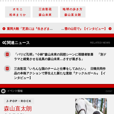
オモニ
三吉彩花
地球の歩き方
松本まりか
森山未來
森山直太朗
重岡大毅「芝居には『生きざま』が現れる」 東野圭吾原作の単独初主演映画でつかんだ俳優としての手応え 『ある閉ざされた雪の山荘で』【インタビュー】
岡山天音「今までと違う純貴くんが新鮮」 戸塚純貴「天音は似たタイプがいない役者」 10年来の友人同士が東野圭吾原作のサスペンス・エンターテインメントで共演 『ある閉ざされた雪の山荘で』【インタビュー】
関連ニュース
RELATED NEWS
「パリピ孔明」“小林”森山未來の回想シーンに視聴者歓喜 「別ド
ラマと錯覚させる迫真の森山未來…さすが過ぎる」
三吉彩花「いろんな国のチームと仕事をしてみたい」 日韓共同作
品の本格アクションで芽生えた新たな意欲『ナックルガール』【イ
ンタビュー】
J-POP・ROCK
森山直太朗