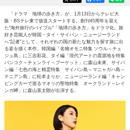
「ドラマ 地球の歩き方」が、1月13日からテレビ大
阪・BSテレ東で放送スタートする。創刊45周年を迎え
た“海外旅行のバイブル”「地球の歩き方」をドラマ化。旅
好き芸能人が韓国・タイ・サイパン・ニュージーランド
へ“記者”として、それぞれの国の新たな魅力を探す旅に出
る姿を描く本作。韓国編「名物オモニ特集 ソウル～チェ
ジュ島」に三吉彩花、タイ編「現代アートの震源地を特集
バンコク～チェンライ～プーケット」に森山未來、サイパ
ン編「七色の海と精霊特集 サイパン島～マニャガハ島～
テニアン島」に松本まりか、ニュージーランド編「キャン
ピングカーで巡るマオリの聖地特集 オークランド～レイ
ンガ岬」に森山直太朗が出演する。