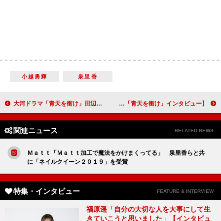
小越勇輝
泉里香
大河ドラマ「青天を衝け」田辺誠一 主演の吉沢亮を絶賛「役者としての引き出しがすごい」
タイトルバック制作秘話「渋沢の人生の軌跡を描くため、最先端の映像技術のタブーを破りました」柿本ケンサク（タイトルバック映像）【「青天を衝け」インタビュー】
関連ニュース
RELATED NEWS
Ｍａｔｔ「Ｍａｔｔ加工で魔法をかけまくってる」 泉里香らと共
に「ネイルクイーン２０１９」を受賞
特集・インタビュー
FEATURE & INTERVIEW
福原遥「自分の大切な人を大事にして生
きていこうと思いました」【インタビュ