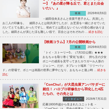
ー】『あの星が降る丘で、君とまた出会
いたい。』
2026年8月6日
映画
－細田佳央太さんと倍賞千恵子さん。共演した
お二人の印象を。 細田さんとは初共演でしたが、お芝居を一緒にさせていた
だいてとても楽しかったですし、初めてとは思えないぐらいの安心感がありま
した。細田さんが演じた涼も難しい役で、百合とはそれぞれの …
続きを読む
【映画コラム】7月の公開映画から
2026年8月3日
映画
「トイ・ストーリー5」（7月3日公開）★★★
おもちゃを取り巻く“変化”を描く 持ち主の少女
ボニーの成長を見守ってきたカウガール人形の
ジェシー。だが、タブレット端末「リリーパッ
ド」の登場で、ボニーは画面の世界に夢中になり、おもちゃと遊ぶ時 …
続きを
読む
「ConChu!」が大昆虫展アンバサダーに
就任！ ハロプロ研修生から羽化した4匹
たちの、その先とは
2026年7月31日
インタビュー
応募1800件超から生まれたユニット名 －
「ConChu!」は、昆虫の世界を「コンコン」と