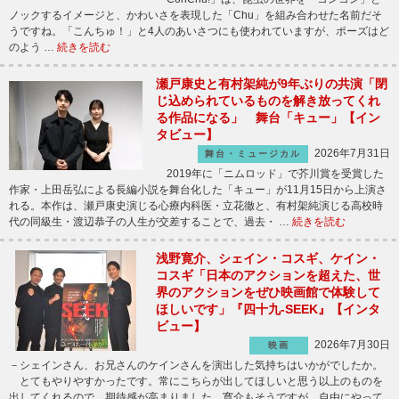
ノックするイメージと、かわいさを表現した「Chu」を組み合わせた名前だそ
うですね。「こんちゅ！」と4人のあいさつにも使われていますが、ポーズはど
のよう …
続きを読む
瀬戸康史と有村架純が9年ぶりの共演「閉
じ込められているものを解き放ってくれ
る作品になる」 舞台「キュー」【イン
タビュー】
2026年7月31日
舞台・ミュージカル
2019年に「ニムロッド」で芥川賞を受賞した
作家・上田岳弘による長編小説を舞台化した「キュー」が11月15日から上演さ
れる。本作は、瀬戸康史演じる心療内科医・立花徹と、有村架純演じる高校時
代の同級生・渡辺恭子の人生が交差することで、過去・ …
続きを読む
浅野寛介、シェイン・コスギ、ケイン・
コスギ「日本のアクションを超えた、世
界のアクションをぜひ映画館で体験して
ほしいです」『四十九-SEEK』【インタ
ビュー】
2026年7月30日
映画
－シェインさん、お兄さんのケインさんを演出した気持ちはいかがでしたか。
とてもやりやすかったです。常にこちらが出してほしいと思う以上のものを
出してくれるので、期待感が高まりました。寛介もそうですが、自由にやって