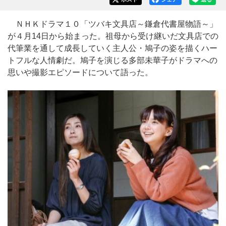
ＮＨＫドラマ１０「ツバキ文具店～鎌倉代書屋物語～」
が４月14日から始まった。祖母から受け継いだ文具店での
代筆業を通して成長していく主人公・鳩子の姿を描くハー
トフルな人情劇だ。鳩子を演じる多部未華子がドラマへの
思いや撮影エピソードについて語った。