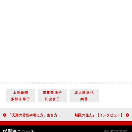
上地雄輔
倍賞美津子
北大路欣也
多部未華子
江波杏子
絢香
「氏真の苦悩や考え方、生き方は、現代の人たちにこそ響くのでは」尾上松也（今川氏真）【「おんな城主 直虎」インタビュー】
【インタビュー】『無限の住人』杉咲花「木村拓哉さんからは、いろいろなことを学ばせていただきました」
関連ニュース
RELATED NEWS