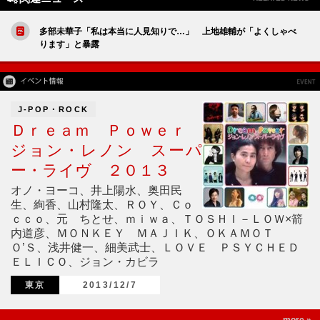
多部未華子「私は本当に人見知りで…」 上地雄輔が「よくしゃべ
ります」と暴露
J-POP・ROCK
Ｄｒｅａｍ Ｐｏｗｅｒ
ジョン・レノン スーパ
ー・ライヴ ２０１３
オノ・ヨーコ、井上陽水、奥田民
生、絢香、山村隆太、ＲＯＹ、Ｃｏ
ｃｃｏ、元 ちとせ、ｍｉｗａ、ＴＯＳＨＩ－ＬＯＷ×箭
内道彦、ＭＯＮＫＥＹ ＭＡＪＩＫ、ＯＫＡＭＯＴ
Ｏ’Ｓ、浅井健一、細美武士、ＬＯＶＥ ＰＳＹＣＨＥＤ
ＥＬＩＣＯ、ジョン・カビラ
東京
2013/12/7
more »