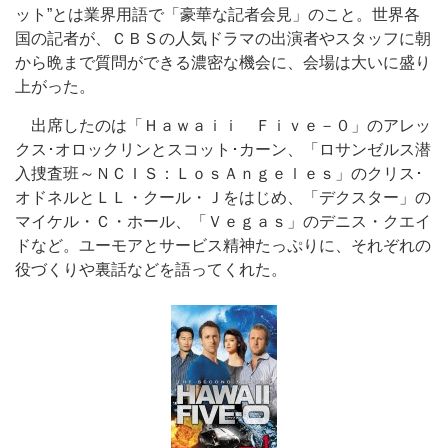
ット”とは業界用語で「豪華な記者会見」のこと。世界各
国の記者が、ＣＢＳの人気ドラマの出演者やスタッフに朝
から晩まで質問ができる濃密な機会に、会場は大いに盛り
上がった。
出席したのは「Ｈａｗａｉｉ Ｆｉｖｅ－０」のアレッ
クス･オロックリンとスコット･カーン、「ロサンゼルス潜
入捜査班～ＮＣＩＳ：ＬｏｓＡｎｇｅｌｅｓ」のクリス･
オドネルとＬＬ・クール・Ｊをはじめ、「デクスター」の
マイケル・Ｃ・ホール、「Ｖｅｇａｓ」のデニス・クエイ
ドなど。ユーモアとサービス精神たっぷりに、それぞれの
役づくりや裏話などを語ってくれた。