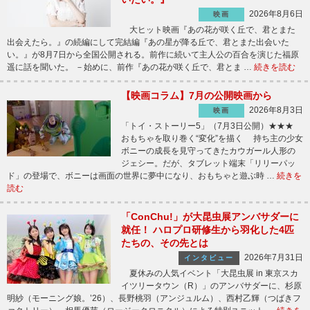
2026年8月6日
映画
大ヒット映画『あの花が咲く丘で、君とまた
出会えたら。』の続編にして完結編『あの星が降る丘で、君とまた出会いた
い。』が8月7日から全国公開される。前作に続いて主人公の百合を演じた福原
遥に話を聞いた。 －始めに、前作『あの花が咲く丘で、君とま …
続きを読む
【映画コラム】7月の公開映画から
2026年8月3日
映画
「トイ・ストーリー5」（7月3日公開）★★★
おもちゃを取り巻く“変化”を描く 持ち主の少女
ボニーの成長を見守ってきたカウガール人形の
ジェシー。だが、タブレット端末「リリーパッ
ド」の登場で、ボニーは画面の世界に夢中になり、おもちゃと遊ぶ時 …
続きを
読む
「ConChu!」が大昆虫展アンバサダーに
就任！ ハロプロ研修生から羽化した4匹
たちの、その先とは
2026年7月31日
インタビュー
夏休みの人気イベント「大昆虫展 in 東京スカ
イツリータウン（R）」のアンバサダーに、杉原
明紗（モーニング娘。’26）、長野桃羽（アンジュルム）、西村乙輝（つばきフ