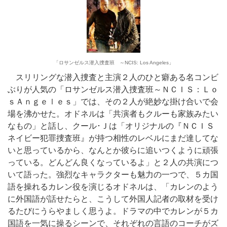
「ロサンゼルス潜入捜査班 ～NCIS: Los Angeles」
スリリングな潜入捜査と主演２人のひと癖ある名コンビ
ぶりが人気の「ロサンゼルス潜入捜査班～ＮＣＩＳ：Ｌｏ
ｓＡｎｇｅｌｅｓ」では、その２人が絶妙な掛け合いで会
場を沸かせた。オドネルは「共演者もクルーも家族みたい
なもの」と話し、クール･Ｊは「オリジナルの『ＮＣＩＳ
ネイビー犯罪捜査班』が持つ相性のレベルにまだ達してな
いと思っているから、なんとか彼らに追いつくように頑張
っている。どんどん良くなっているよ」と２人の共演につ
いて語った。強烈なキャラクターも魅力の一つで、５カ国
語を操れるカレン役を演じるオドネルは、「カレンのよう
に外国語が話せたらと、こうして外国人記者の取材を受け
るたびにうらやましく思うよ。ドラマの中でカレンが５カ
国語を一気に操るシーンで、それぞれの言語のコーチがズ