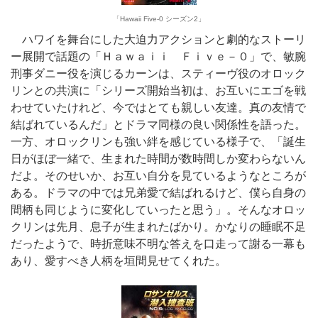
「Hawaii Five-0 シーズン2」
ハワイを舞台にした大迫力アクションと劇的なストーリ
ー展開で話題の「Ｈａｗａｉｉ Ｆｉｖｅ－０」で、敏腕
刑事ダニー役を演じるカーンは、スティーヴ役のオロック
リンとの共演に「シリーズ開始当初は、お互いにエゴを戦
わせていたけれど、今ではとても親しい友達。真の友情で
結ばれているんだ」とドラマ同様の良い関係性を語った。
一方、オロックリンも強い絆を感じている様子で、「誕生
日がほぼ一緒で、生まれた時間が数時間しか変わらないん
だよ。そのせいか、お互い自分を見ているようなところが
ある。ドラマの中では兄弟愛で結ばれるけど、僕ら自身の
間柄も同じように変化していったと思う」。そんなオロッ
クリンは先月、息子が生まれたばかり。かなりの睡眠不足
だったようで、時折意味不明な答えを口走って謝る一幕も
あり、愛すべき人柄を垣間見せてくれた。