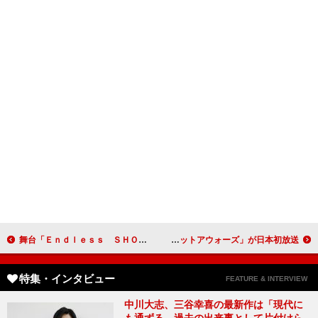
舞台「Ｅｎｄｌｅｓｓ ＳＨＯＣＫ」制作発表詳報
スガシカオ“英国のグラミー賞”を語る 「ブリットアウォーズ」が日本初放送
特集・インタビュー
FEATURE & INTERVIEW
中川大志、三谷幸喜の最新作は「現代に
も通ずる、過去の出来事として片付けら