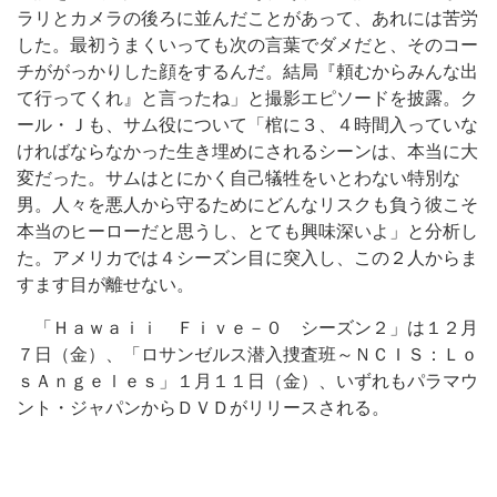
ラリとカメラの後ろに並んだことがあって、あれには苦労
した。最初うまくいっても次の言葉でダメだと、そのコー
チががっかりした顔をするんだ。結局『頼むからみんな出
て行ってくれ』と言ったね」と撮影エピソードを披露。ク
ール・Ｊも、サム役について「棺に３、４時間入っていな
ければならなかった生き埋めにされるシーンは、本当に大
変だった。サムはとにかく自己犠牲をいとわない特別な
男。人々を悪人から守るためにどんなリスクも負う彼こそ
本当のヒーローだと思うし、とても興味深いよ」と分析し
た。アメリカでは４シーズン目に突入し、この２人からま
すます目が離せない。
「Ｈａｗａｉｉ Ｆｉｖｅ－０ シーズン２」は１２月
７日（金）、「ロサンゼルス潜入捜査班～ＮＣＩＳ：Ｌｏ
ｓＡｎｇｅｌｅｓ」１月１１日（金）、いずれもパラマウ
ント・ジャパンからＤＶＤがリリースされる。