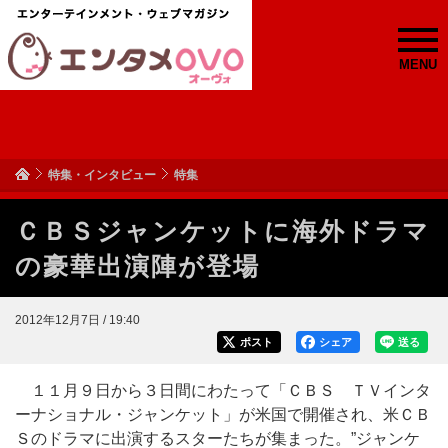
MENU
特集・インタビュー
特集
ＣＢＳジャンケットに海外ドラマ
の豪華出演陣が登場
2012年12月7日 / 19:40
ポスト
シェア
送る
１１月９日から３日間にわたって「ＣＢＳ ＴＶインタ
ーナショナル・ジャンケット」が米国で開催され、米ＣＢ
Ｓのドラマに出演するスターたちが集まった。”ジャンケ