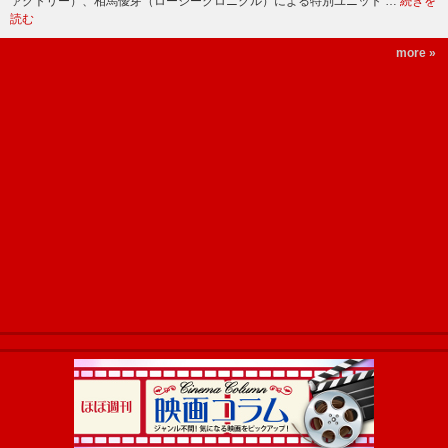
ァクトリー）、相馬優芽（ロージークロニクル）による特別ユニット …
続きを
読む
more »