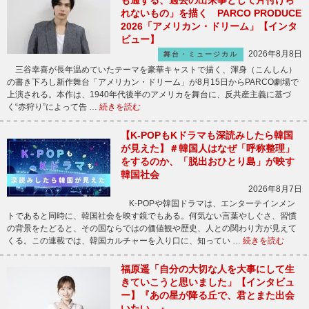
れないもの」を描く PARCO PRODUCE
2026「アメリカン・ドリーム」【インタ
ビュー】
2026年8月8日
舞台・ミュージカル
三谷幸喜が長年温めていたテーマを豪華キャストで描く、渾身（こんしん）
の書き下ろし新作舞台「アメリカン・ドリーム」が8月15日からPARCO劇場で
上演される。本作は、1940年代後半のアメリカを舞台に、反共産主義に基づ
く“赤狩り”によって告 …
続きを読む
【K-POPもKドラマも深読みしたら韓国
が見えた】＃韓国人はなぜ「呼称整理」
をするのか、「脱出おひとり島」が映す
韓国社会
2026年8月7日
K-POPや韓国ドラマは、エンターテインメン
トであると同時に、韓国社会を映す鏡でもある。何気ない言葉やしぐさ、習慣
の背景をたどると、その国ならではの価値観や歴史、人との関わり方が見えて
くる。この連載では、韓国カルチャーを入り口に、知ってい …
続きを読む
福原遥「自分の大切な人を大事にして生
きていこうと思いました」【インタビュ
ー】『あの星が降る丘で、君とまた出会
いたい。』