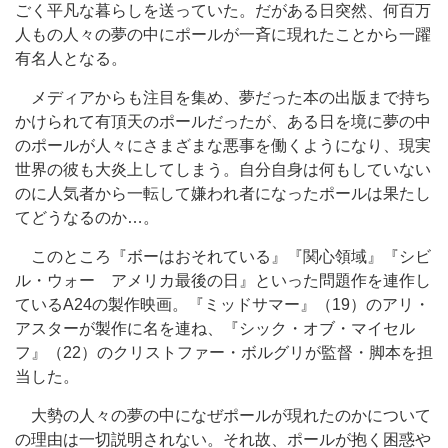
ごく平凡な暮らしを送っていた。だがある日突然、何百万
人もの人々の夢の中にポールが一斉に現れたことから一躍
有名人となる。
メディアからも注目を集め、夢だった本の出版まで持ち
かけられて有頂天のポールだったが、ある日を境に夢の中
のポールが人々にさまざまな悪事を働くようになり、現実
世界の彼も大炎上してしまう。自分自身は何もしていない
のに人気者から一転して嫌われ者になったポールは果たし
てどうなるのか…。
このところ『ボーはおそれている』『関心領域』『シビ
ル・ウォー アメリカ最後の日』といった問題作を連作し
ているA24の製作映画。『ミッドサマー』（19）のアリ・
アスターが製作に名を連ね、『シック・オブ・マイセル
フ』（22）のクリストファー・ボルグリが監督・脚本を担
当した。
大勢の人々の夢の中になぜポールが現れたのかについて
の理由は一切説明されない。それ故、ポールが抱く困惑や