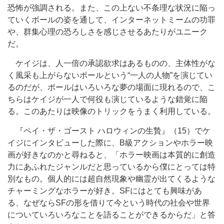
恐怖が強調される。また、この上ない不条理な状況に陥っ
ていくボールの姿を通して、インターネットミームの功罪
や、群集心理の恐ろしさを感じさせるあたりがユニーク
だ。
ケイジは、人一倍の承認欲求はあるものの、主体性がな
く風采も上がらないポールという“一人の人物”を演じてい
るのだが、ポールはいろいろな夢の場面に現れるので、こ
ちらはケイジが一人で何役も演じているような錯覚に陥
る。このあたりは映像のトリックをうまく利用している。
『ペイ・ザ・ゴースト ハロウィンの生贄』（15）でケ
イジにインタビューした際に、B級アクションやホラー映
画が好きなのかと尋ねると、「ホラー映画は本質的に創造
力にあふれたジャンルだと思っているから僕にとっては特
別なもの。個人的には超自然現象や幽霊が出てくるような
チャーミングなホラーが好き。SFにはとても興味があ
る、なぜならSFの形を借りて今という時代の社会や世界
についていろいろなことを語ることができるからだ」と答