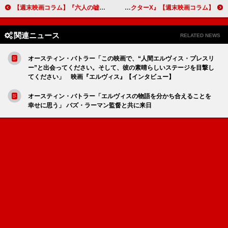
【週末映画コラム】『六人の嘘つきな大学生』／『アングリースクワッド 公務員と7人の詐欺師』（11月22日公開）
【週末映画コラム】ミュージカルアニメの続編『モアナと伝説の海2』／人気シリーズの完結編『劇場版ドクターX』
関連ニュース
RELATED NEWS
オースティン・バトラー「この映画で、“人間エルヴィス・プレスリ
ー”と出会ってください。そして、彼の素晴らしいステージを目撃し
てください」 映画『エルヴィス』【インタビュー】
オースティン・バトラー「エルヴィスの物語を分かち合えることを
幸せに思う」 バズ・ラーマン監督と共に来日