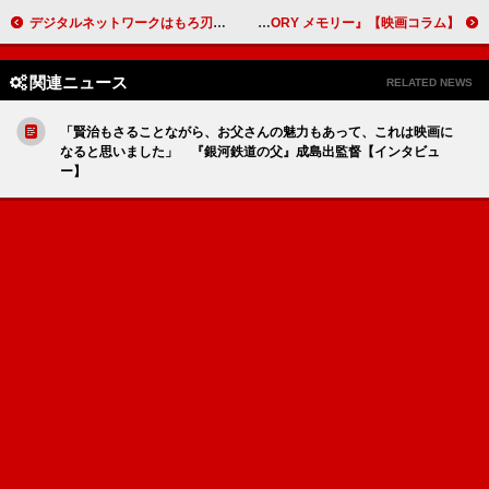
デジタルネットワークはもろ刃のつるぎ『search #サーチ２』／ダリオ・アルジェント監督10年ぶりの新作『ダークグラス』【映画コラム】
俳優の個性で見せる２本 ケイト・ブランシェットがオーケストラの指揮者を演じる『TAR／ター』／リーアム・ニーソンがアルツハイマー病に侵された殺し屋を演じる『MEMORY メモリー』【映画コラム】
関連ニュース
RELATED NEWS
「賢治もさることながら、お父さんの魅力もあって、これは映画に
なると思いました」 『銀河鉄道の父』成島出監督【インタビュ
ー】