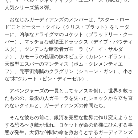
く、マーベル・シネマティック・ユニバース（MCU）の
人気シリーズ第３弾。
おなじみガーディアンズのメンバーは、“スター・ロー
ド”ことピーター・クイル（クリス・プラット）をリーダ
ーに、凶暴なアライグマのロケット（ブラッドリー・クー
パー）、マッチョな破壊王ドラックス（デイブ・バウティ
スタ）、ツンデレな暗殺者ガモーラ（ゾーイ・サルダ
ナ）、ガモーラの義理の妹ネビュラ（カレン・ギラン）、
天然型エスパーのマンティス（ポム・クレメンティエ
フ）、元宇宙海賊のクラグリン（ショーン・ガン）、小さ
な“木”グルート（ビン・ディーゼル）。
アベンジャーズの一員としてサノスを倒し、世界を救っ
たものの、最愛の人ガモーラを失ったショックから立ち直
れないクイルと、ガーディアンズの仲間たち。
そんな彼らの前に、銀河を完璧な世界に作り変えようと
する恐るべき敵が現れ、ロケットが命の危機にひんする事
態が発生。大切な仲間の命を救おうとするガーディアンズ