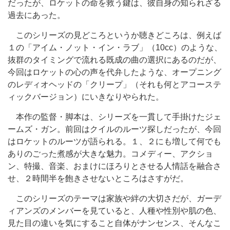
だったが、ロケットの命を救う鍵は、彼自身の知られざる
過去にあった。
このシリーズの見どころというか聴きどころは、例えば
１の「アイム・ノット・イン・ラブ」（10cc）のような、
抜群のタイミングで流れる既成の曲の選択にあるのだが、
今回はロケットの心の声を代弁したような、オープニング
のレディオヘッドの「クリープ」（それも何とアコーステ
ィックバージョン）にいきなりやられた。
本作の監督・脚本は、シリーズを一貫して手掛けたジェ
ームズ・ガン。前回はクイルのルーツ探しだったが、今回
はロケットのルーツが語られる。１、２にも増して何でも
ありのごった煮感が大きな魅力。コメディー、アクショ
ン、特撮、音楽、おまけにほろりとさせる人情話を融合さ
せ、２時間半を飽きさせないところはさすがだ。
このシリーズのテーマは家族や絆の大切さだが、ガーデ
ィアンズのメンバーを見ていると、人種や性別や肌の色、
見た目の違いを気にすること自体がナンセンス、そんなこ