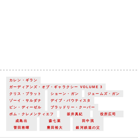
カレン・ギラン
ガーディアンズ・オブ・ギャラクシー VOLUME 3
クリス・プラット
ショーン・ガン
ジェームズ・ガン
ゾーイ・サルダナ
デイブ・バウティスタ
ビン・ディーゼル
ブラッドリー・クーパー
ポム・クレメンティエフ
坂井真紀
役所広司
成島出
森七菜
田中泯
菅田将暉
豊田裕大
銀河鉄道の父