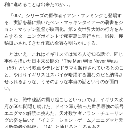
利に進めることは出来たのか…。
「007」シリーズの原作者イアン・フレミングも登場す
る、実話を基に描いたベン・マッキンタイアーの著書をジ
ョン・マッデン監督が映画化。第２次世界大戦の行方を左
右するターニングポイントで秘密裏に実行され、戦後、極
秘扱いされてきた作戦の全容を明らかにする。
とはいえ、これはイギリスでは知る人ぞ知る話で、同じ
事件を描いた日本未公開の『The Man Who Never Was』
（56）という映画やテレビドラマも製作されているとのこ
と。やはりイギリスはスパイが暗躍する国なのだと納得さ
せられるような、うそのような本当の話というのが面白
い。
また、戦中秘話の掘り起こしという点では、イギリス政
府が50年間隠し続けた、ドイツ軍が誇った世界最強の暗号
エニグマの解読に挑んだ、天才数学者アラン・チューリン
グの姿を描いた『イミテーション・ゲーム／エニグマと天
才数学者の秘密』（14）と通じるところもある。