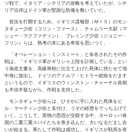
ツ戦で、イタリア・シチリアの攻略を考えていたが、シチ
リア沿岸はドイツ軍が堅固な防備を敷いていた。
状況を打開するため、イギリス諜報部（ＭＩ５）のモン
タギュー少佐（コリン・ファース）、チャムリー大尉（マ
シュー・マクファディン）、フレミング少佐（ジョニー・
フリン）らは、熟考の末にある奇策を思いつく。
「オペレーション・ミンスミート」と命名されたその作
戦は、「イギリス軍がギリシャ上陸を計画している」とい
う偽造文書を、高級将校に仕立て上げた死体に持たせて地
中海に放出し、ドイツのアドルフ・ヒトラー総統をだます
というもので、イギリスのウィンストン・チャーチル首相
も半信半疑ながら、作戦を支持した。
モンタギュー少佐らは、ひそかに手に入れた死体をビ
ル・マーティン少佐と名付け、うその経歴をでっち上げて
いく。こうして、英独の思惑が交錯する中、ヨーロッパ各
国の二重三重スパイたちを巻き込んだ、大いなるだまし合
いが始まる。果たして作戦は成功し、イギリスが戦局を有