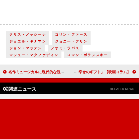
クリス・メッシーナ
コリン・ファース
ジョエル・キナマン
ジョニー・フリン
ジョン・マッデン
ノオミ・ラパス
マシュー・マクファディン
ロマン・ポランスキー
名作ミュージカルに現代的な視点を盛り込んだ『ウエスト・サイド・ストーリー』【映画コラム】
事実は小説よりも奇なりの実話を映画化した『ドリームプラン』『ボブという名の猫２ 幸せのギフト』【映画コラム】
関連ニュース
RELATED NEWS