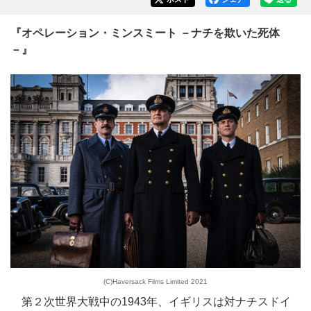
『オペレーション・ミンスミート －ナチを欺いた死体
－』
(C)Haversack Films Limited 2021
第２次世界大戦中の1943年、イギリスは対ナチスドイ