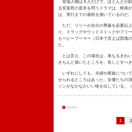
登場人物は８人だけで、ほとんどが邸
る安楽死の是非を問うドラマは、映画
は、実行までの過程を描いているのだ
ただ、リリーが自分の尊厳を必要以上
り、ドラッグやウッドストックやフリ
もベビーブーマー（日本で言えば団塊
た。
とは言え、この場合は、単なるきれい
きちんと描いたところを、良しとすべ
いずれにしても、夫婦や家族について
せられるところはあった。女優たちの
ソンがなかなかいい味を出している。
prev
1